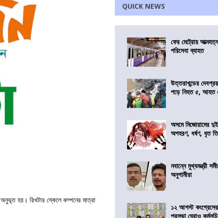
QUICK NEWS
ফের মেট্রোয় আত্মহত্যা
পরিসেবা ব্যাহত
উত্তরাখন্ডের দেবপ্র
পড়ে নিহত ৫, আহত
অসমে মিজোরামের দুই
অপহরণ, ধর্ষণ, ধৃত ত
নবান্নে মুখ্যমন্ত্রী 
অনুগামীরা
পন অনুভূত হয়। রিখটার স্কেলে কম্পনের মাত্রা
১২ আগস্ট কংগ্রেসে
পুরসভা ঘেরাও কর্মসূ