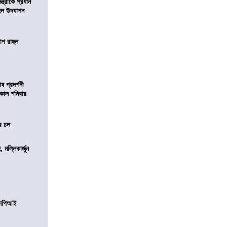
মন্ত্রীকে প্রধান
 হল উদযাপন
োপ রাহুল
 প্রদর্শনী
মীকাল শনিবার
ের ঢল
, মল্লিকার্জুন
নসিপিআই