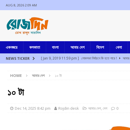
AUG 8, 2026 2:09 AM
একনজরে
কলকাতা
বাংলা
আমার দেশ
বিদেশ
খেলা
[ Jan 9, 2019 11:59 pm ]
লোকসভা নির্বাচনে কি হতে পারে !
আমার 
NEWS TICKER
[ Aug 8, 2026 1:11 am ]
ফের মেট্রোয় আত্মহত্যার চেষ্টা, পরিসেবা ব্য
HOME
আমার দেশ
১০ টা
[ Aug 8, 2026 12:54 am ]
উত্তরাখন্ডের দেবপ্রয়াগে খাদে গাড়ি পড়
[ Aug 8, 2026 12:42 am ]
অসমে মিজোরামের দুই নাবালিকা অপহরণ, ধর
১০ টা
[ Aug 7, 2026 11:46 pm ]
নবান্নে মুখ্যমন্ত্রী সমীপে ঋতব্রত সহ অনুগ
[ Aug 7, 2026 10:28 pm ]
১২ আগস্ট কংগ্রেসের কলকাতা পুরসভা ঘেরা
Dec 14, 2025 8:42 pm
Rojdin desk
আমার দেশ
,
দেশ
0
[ Jul 17, 2024 3:35 pm ]
চুরির অপবাদে একই পরিবারের ৩ সদস্যকে মা