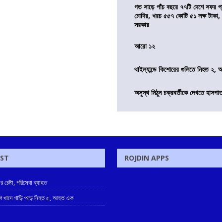
গত সাড়ে পাঁচ বছরে ৭৭টি দেশে সফর প্রধ
মোদির, খরচ ৫৫৭ কোটি ৫১ লক্ষ টাকা,
সরকার
আরো ১২
থাইল্যান্ডে কিশোরের গুলিতে নিহত ২,
অসুস্থ মিঠুন চক্রবর্তীকে দেখতে হাসপাতাল
OST
ROJDIN APPS
 চেষ্টা, পরিসেবা ব্যাহত
াগে খাদে গাড়ি পড়ে নিহত ৫, আহত এক