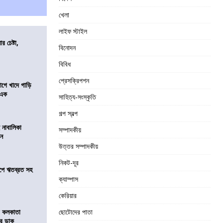
খেলা
লাইফ স্টাইল
র চেষ্টা,
বিনোদন
বিবিধ
প্রেসক্রিপশন
য়াগে খাদে গাড়ি
 এক
সাহিত্য-সংস্কৃতি
গল্প স্বল্প
 নাবালিকা
সম্পাদকীয়
িন
উত্তর সম্পাদকীয়
নিকট-দূর
সমীপে ঋতব্রত সহ
ক্যাম্পাস
কেরিয়ার
র কলকাতা
ছোটোদের পাতা
চির ডাক