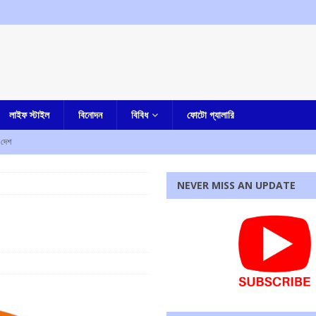
লাইফ স্টাইল
বিনোদন
বিবিধ
ফোটো গ্যালারি
দেশ
াহত
এক নজরে
NEVER MISS AN UPDATE
ে নিহত ৫, আহত এক
এক নজরে
্ষণ, ধৃত তিন
এক নজরে
ামীরা
আমার বাংলা
ও কর্মসূচির ডাক
কলকাতা
রধোর, উত্তেজনা ডোমজুর এলাকায়..
বাংলা