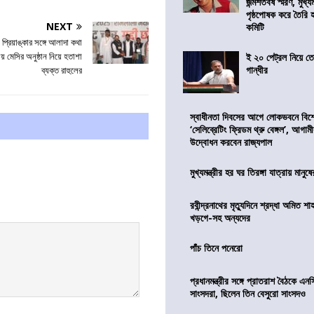
জন্মশতবর্ষ স্মরণ, মুখ্য
পৃষ্ঠপোষক করে তৈরি
NEXT
কমিটি
 প্রিয়াঙ্কার সঙ্গে আলাদা কথা
় মেসির অনুষ্ঠান নিয়ে হতাশা
ই ২০ পেট্রল নিয়ে ত
গান্ধীর
ব্যক্ত রাহুলের
স্বাধীনতা দিবসের আগে লোকভবনে বিশেষ
‘সেলিব্রেটিং ফ্রিডম থ্রু বেঙ্গল’, আগা
উদ্বোধন করবেন রাজ্যপাল
মুখ্যমন্ত্রীর হর ঘর তিরঙ্গা যাত্রায় মানুষ
রবীন্দ্রনাথের মৃত্যুদিনে শ্রদ্ধা অমিত শাহ
খড়গে-সহ অন্যদের
পাঁচ তিনে পনেরো
প্রধানমন্ত্রীর সঙ্গে প্রাতরাশ বৈঠকে এ
সাংসদরা, ছিলেন তিন বেসুরো সাংসদও