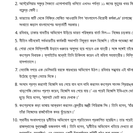
অস্ট্রেলিয়ার সমুদ্র সৈকতে এলোপাথাড়ি গুলিতে এখনও পর্যন্ত ১১ জনের মৃত্যুর খবর মিলে
নরেন্দ্র মোদী।
ভারতের মাটি থেকে নিষিদ্ধ ঘোষিত আওয়ামি লিগ ‘বাংলাদেশ-বিরোধী কর্মকাণ্ড’ চালাচ্ছ
সংঘাতে জড়াল বাংলাদেশের অন্তর্বর্তী সরকার।
রবিবার, ঢাকার যাবতীয় অভিযোগ উড়িয়ে ভারত পরিষ্কার বার্তা দিল— নিজের চড়কায়
নীতিন নবীনকেই সর্বভারতীয় কার্যকরী সভাপতি নিযুক্ত করল বিজেপি। তাঁকে শুভেচ্ছা জানি
গোয়া থেকে দিল্লিগামী উড়ানে গুরুতর অসুস্থ হয়ে পড়েন এক যাত্রী। সঙ্গে সঙ্গেই তাঁ
কংগ্রেস বিধায়ক। ফ্লাইটের মধ্যেই তিনি চিকিৎসা করেন ওই মহিলা সহযাত্রীর। দিল
হাসপাতালে।
নেতাজি নগরে এক ডেলিভারি বয়কে মারধরের অভিযোগ উঠল। রবিবার সন্ধ্যার এই ঘটনা
উঠেছে তৃণমূল নেতার দিকে।
সংসদে প্রশ্ন করলেই বিজেপি ভয় পেয়ে যান বলে দাবি করলেন কংগ্রেস সাংসদ প্রিয়াঙ্কা
খাড়্গেজি কোনও প্রশ্ন করেন, বিজেপি ভয় পেয়ে যায়।’ এর পরেই বিজেপি ইভিএমে ভোট 
ছুড়ে দিয়ে বলেন, ‘ব্যালটে ভোট করে দেখাক।’
কংগ্রেসকে কড়া ভাষায় আক্রমণ করলেন কেন্দ্রীয় মন্ত্রী গিরিরাজ সিং। তিনি বলেন, ‘যাঁরা
তাঁরা নিজেদের রাজনৈতিক কবর খুঁড়েছেন।’
স্থানীয় সংবাদপত্রে দুর্নীতির অভিযোগ তুলে প্রতিবেদন প্রকাশিত হয়েছিল। তার পরেই ৩
রাজস্থানের মুখ্যমন্ত্রী ভজনলাল শর্মা। তিনি বলেন, ‘দুর্নীতির অভিযোগ খতিয়ে দেখতে রা
মুখ্যসচিব, স্বরাষ্ট্র)–এর নেতৃত্বে একটি উচ্চপর্যায়ের কমিটি গঠন করা হয়েছে।’