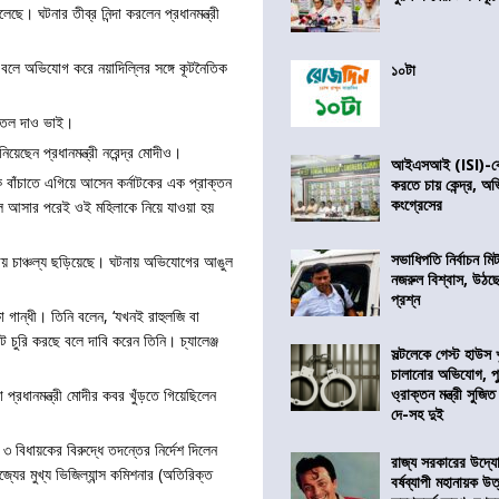
ছে। ঘটনার তীব্র নিন্দা করলেন প্রধানমন্ত্রী
ে বলে অভিযোগ করে নয়াদিল্লির সঙ্গে কূটনৈতিক
১০টা
 তেল দাও ভাই।
য়েছেন প্রধানমন্ত্রী নরেন্দ্র মোদীও।
আইএসআই (ISI)-কে 
কে বাঁচাতে এগিয়ে আসেন কর্নাটকের এক প্রাক্তন
করতে চায় কেন্দ্র, অ
কংগ্রেসের
্লি আসার পরেই ওই মহিলাকে নিয়ে যাওয়া হয়
সভাধিপতি নির্বাচন ম
য় চাঞ্চল্য ছড়িয়েছে। ঘটনায় অভিযোগের আঙুল
নজরুল বিশ্বাস, উঠছ
প্রশ্ন
 গান্ধী। তিনি বলেন, ‘যখনই রাহুলজি বা
চুরি করছে বলে দাবি করেন তিনি। চ্যালেঞ্জ
সল্টলেকে গেস্ট হাউস 
চালানোর অভিযোগ, পু
ও্রাক্তন মন্ত্রী সুজিত
 প্রধানমন্ত্রী মোদীর কবর খুঁড়তে গিয়েছিলেন
দে-সহ দুই
 বিধায়কের বিরুদ্ধে তদন্তের নির্দেশ দিলেন
রাজ্য সরকারের উদ্যোগ
জ্যের মুখ্য ভিজিল্যান্স কমিশনার (অতিরিক্ত
বর্ষব্যাপী মহানায়ক উ