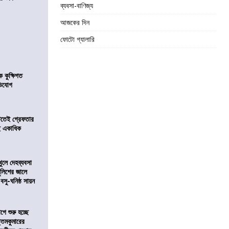
ব্যবসা-বাণিজ্য
আজকের দিন
ফোটো গ্যালারি
কুক্ষিগত
ভিযোগ
িটতেই গ্রেফতার
ে একাধিক
খুলে দেহব্যবসা
লিশের জালে
 বসু-ঘনিষ্ঠ সায়ন
ে শুরু হচ্ছে
ত্তমকুমারের