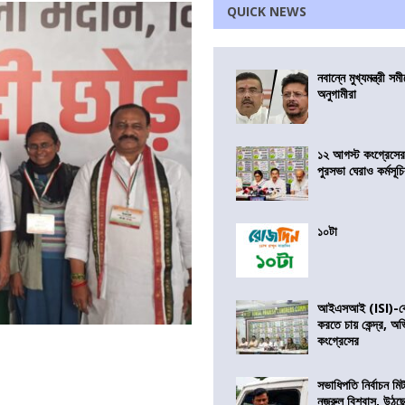
QUICK NEWS
নবান্নে মুখ্যমন্ত্রী 
অনুগামীরা
১২ আগস্ট কংগ্রেসে
পুরসভা ঘেরাও কর্মসূ
১০টা
আইএসআই (ISI)-কে 
করতে চায় কেন্দ্র, অ
কংগ্রেসের
সভাধিপতি নির্বাচন ম
নজরুল বিশ্বাস, উঠছ