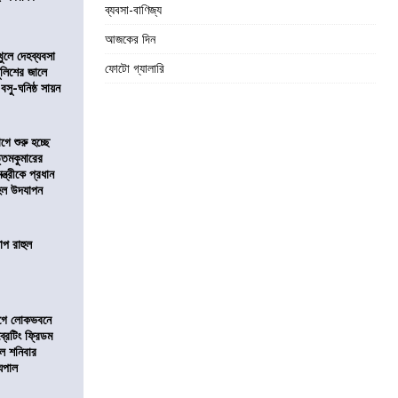
ব্যবসা-বাণিজ্য
আজকের দিন
খুলে দেহব্যবসা
ফোটো গ্যালারি
লিশের জালে
 বসু-ঘনিষ্ঠ সায়ন
ে শুরু হচ্ছে
ত্তমকুমারের
মন্ত্রীকে প্রধান
 হল উদযাপন
োপ রাহুল
আগে লোকভবনে
ব্রেটিং ফ্রিডম
াল শনিবার
যপাল