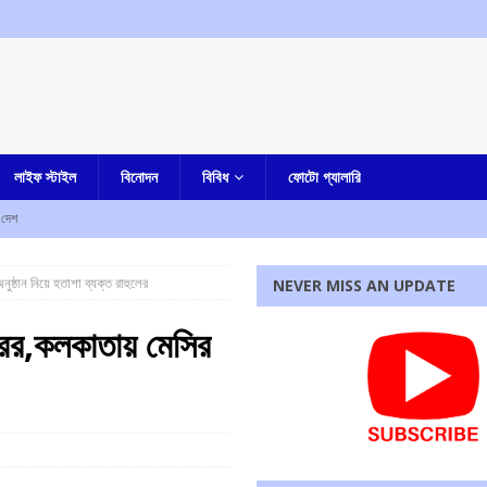
লাইফ স্টাইল
বিনোদন
বিবিধ
ফোটো গ্যালারি
দেশ
ামীরা
আমার বাংলা
ুষ্ঠান নিয়ে হতাশা ব্যক্ত রাহুলের
NEVER MISS AN UPDATE
ও কর্মসূচির ডাক
কলকাতা
করের,কলকাতায় মেসির
্দ্র, অভিযোগ কংগ্রেসের
আমার দেশ
বিশ্বাস, উঠছে একাধিক প্রশ্ন
আমার বাংলা
রধোর, উত্তেজনা ডোমজুর এলাকায়..
বাংলা