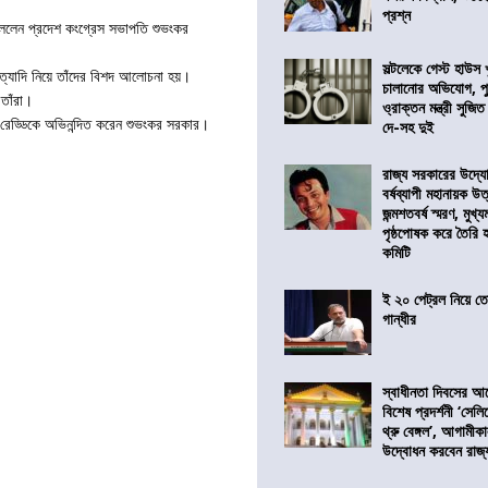
প্রশ্ন
থা বললেন প্রদেশ কংগ্রেস সভাপতি শুভংকর
সল্টলেকে গেস্ট হাউস 
ি ইত্যাদি নিয়ে তাঁদের বিশদ আলোচনা হয়।
চালানোর অভিযোগ, পু
 তাঁরা।
ও্রাক্তন মন্ত্রী সুজিত
বন্ত রেড্ডিকে অভিনন্দিত করেন শুভংকর সরকার।
দে-সহ দুই
রাজ্য সরকারের উদ্যোগ
বর্ষব্যাপী মহানায়ক উ
জন্মশতবর্ষ স্মরণ, মুখ্য
পৃষ্ঠপোষক করে তৈরি
কমিটি
ই ২০ পেট্রল নিয়ে ত
গান্ধীর
স্বাধীনতা দিবসের 
বিশেষ প্রদর্শনী ‘সেলি
থ্রু বেঙ্গল’, আগামীক
উদ্বোধন করবেন রাজ্