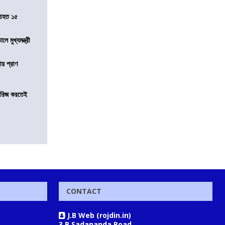
 আহত ১৫
ে মুখ্যমন্ত্রী
ায় প্রাণ
খারিজ করতেই
CONTACT
J.B Web (rojdin.in)
3 B Sadananda Road,