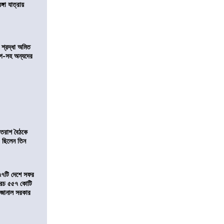
ঙ্গা যাত্রায়
নে শ্রদ্ধা অমিত
়গে-সহ অন্যদের
্রাতরাশ বৈঠকে
 ছিলেন তিন
৭৭টি দেশে সফর
, খরচ ৫৫৭ কোটি
ে জানাল সরকার