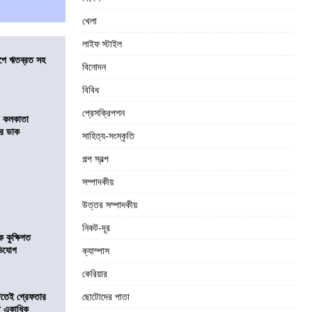
খেলা
লাইফ স্টাইল
সমীপে ঋতব্রত সহ
বিনোদন
বিবিধ
প্রেসক্রিপশন
র কলকাতা
চির ডাক
সাহিত্য-সংস্কৃতি
গল্প স্বল্প
সম্পাদকীয়
উত্তর সম্পাদকীয়
নিকট-দূর
কুক্ষিগত
ভিযোগ
ক্যাম্পাস
কেরিয়ার
িটতেই গ্রেফতার
ছোটোদের পাতা
ে একাধিক