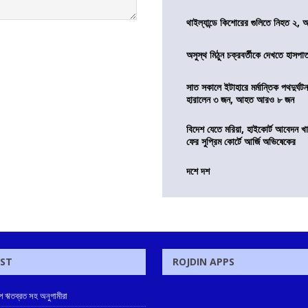
থাইল্যান্ডে কিশোরের গুলিতে নিহত ২,
অসুস্থ মিঠুন চক্রবর্তীকে দেখতে হাসপাতাল
সাত সকালে ইটাহারে মর্মান্তিক পথদুর্ঘটন
হারালেন ৩ জন, আহত আরও ৮ জন
বিদেশ যেতে মরিয়া, হাইকোর্ট আবেদন 
ফের সুপ্রিম কোর্টে আর্জি অভিষেকের
দশে দশ
OST
ROJDIN APPS
মীপে ঋতব্রত সহ অনুগামীরা