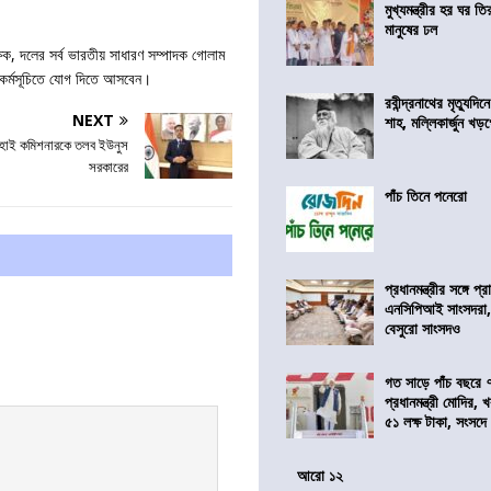
মুখ্যমন্ত্রীর হর ঘর তির
মানুষের ঢল
ক্ষক, দলের সর্ব ভারতীয় সাধারণ সম্পাদক গোলাম
 কর্মসূচিতে যোগ দিতে আসবেন।
রবীন্দ্রনাথের মৃত্যুদি
NEXT
শাহ, মল্লিকার্জুন খড
 হাই কমিশনারকে তলব ইউনুস
সরকারের
পাঁচ তিনে পনেরো
প্রধানমন্ত্রীর সঙ্গে প
এনসিপিআই সাংসদরা,
বেসুরো সাংসদও
গত সাড়ে পাঁচ বছরে 
প্রধানমন্ত্রী মোদির
৫১ লক্ষ টাকা, সংসদ
আরো ১২