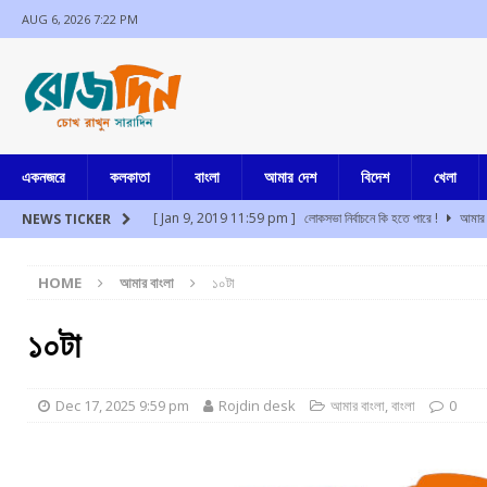
AUG 6, 2026 7:22 PM
একনজরে
কলকাতা
বাংলা
আমার দেশ
বিদেশ
খেলা
[ Jan 9, 2019 11:59 pm ]
লোকসভা নির্বাচনে কি হতে পারে !
আমার 
NEWS TICKER
[ Aug 6, 2026 6:36 pm ]
গুণ্ডাদমন বিলকে চ্যালেঞ্জ করে জনস্বার্থ ম
HOME
আমার বাংলা
১০টা
[ Aug 6, 2026 5:28 pm ]
পাঁচ তিনে পনেরো
আমার দেশ
[ Aug 6, 2026 5:13 pm ]
নাগপুরে কিশোরীকে অপহরণ, ধর্ষণ করে খুনের চ
১০টা
[ Aug 6, 2026 4:42 pm ]
উত্তর প্রদেশে পথ দুর্ঘটনায় নিহত প্রয়াত গ্য
[ Aug 6, 2026 4:08 pm ]
জমি দুর্নীতি মামলায় এখনই গ্রেফতার নয়, সুমি
Dec 17, 2025 9:59 pm
Rojdin desk
আমার বাংলা
,
বাংলা
0
[ Jul 17, 2024 3:35 pm ]
চুরির অপবাদে একই পরিবারের ৩ সদস্যকে মা