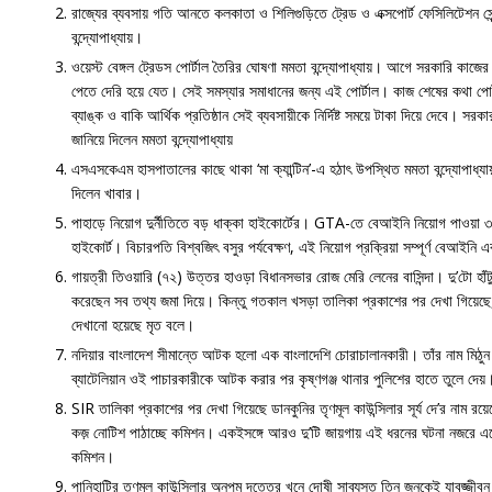
রাজ্যের ব্যবসায় গতি আনতে কলকাতা ও শিলিগুড়িতে ট্রেড ও এক্সপোর্ট ফেসিলিটেশন সেন্
বন্দ্যোপাধ্যায়।
ওয়েস্ট বেঙ্গল ট্রেডস পোর্টাল তৈরির ঘোষণা মমতা বন্দ্যোপাধ্যায়। আগে সরকারি কাজে
পেতে দেরি হয়ে যেত। সেই সমস্যার সমাধানের জন্য এই পোর্টাল। কাজ শেষের কথা পোর
ব্যাঙ্ক ও বাকি আর্থিক প্রতিষ্ঠান সেই ব্যবসায়ীকে নির্দিষ্ট সময়ে টাকা দিয়ে দেবে। সর
জানিয়ে দিলেন মমতা বন্দ্যোপাধ্যায়
এসএসকেএম হাসপাতালের কাছে থাকা ‘মা ক্যান্টিন’-এ হঠাৎ উপস্থিত মমতা বন্দ্যোপাধ্য
দিলেন খাবার।
পাহাড়ে নিয়োগ দুর্নীতিতে বড় ধাক্কা হাইকোর্টের। GTA-তে বেআইনি নিয়োগ পাওয়া 
হাইকোর্ট। বিচারপতি বিশ্বজিৎ বসুর পর্যবেক্ষণ, এই নিয়োগ প্রক্রিয়া সম্পূর্ণ বেআইনি
গায়ত্রী তিওয়ারি (৭২) উত্তর হাওড়া বিধানসভার রোজ মেরি লেনের বাসিন্দা। দু’টো হাঁ
করেছেন সব তথ্য জমা দিয়ে। কিন্তু গতকাল খসড়া তালিকা প্রকাশের পর দেখা গিয়েছে,
দেখানো হয়েছে মৃত বলে।
নদিয়ার বাংলাদেশ সীমান্তে আটক হলো এক বাংলাদেশি চোরাচালানকারী। তাঁর নাম মিঠ
ব্যাটেলিয়ান ওই পাচারকারীকে আটক করার পর কৃষ্ণগঞ্জ থানার পুলিশের হাতে তুলে দেয়
SIR তালিকা প্রকাশের পর দেখা গিয়েছে ডানকুনির তৃণমূল কাউন্সিলার সূর্য দে’র নাম 
কজ় নোটিশ পাঠাচ্ছে কমিশন। একইসঙ্গে আরও দু’টি জায়গায় এই ধরনের ঘটনা নজরে
কমিশন।
পানিহাটির তৃণমূল কাউন্সিলার অনুপম দত্তের খুনে দোষী সাব্যস্ত তিন জনকেই যাবজ্জ