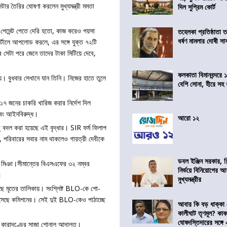
টার তৈরির ঘোষণা করলেন মুখ্যমন্ত্রী মমতা
দিল সুপ্রিম কোর্ট
র পেমেন্ট পেতে দেরি হতো, কাজ করেও পয়সা
তহেলকা প্রতিষ্ঠাতা 
ধর্ষণ মামলার দোষী সাব
্টালে আপলোড করলে, এর সঙ্গে যুক্ত ৭২টি
কার সেটা পরে জেনে তাদের টাকা মিটিয়ে দেবে,
কলকাতা বিমানবন্দরে 
ায়। বুধবার সেখানে যান তিনি। নিজের হাতে তুলে
বেশি সোনা, হীরে সহ
৩১৭ জনের চাকরি খারিজ করার নির্দেশ দিল
 এবং আইনবিরুদ্ধ।
আরো ১২
টু বদল করা হয়েছে এই বৃদ্ধার। SIR ফর্ম ফিলাপ
 পরিবারের সবার নাম থাকলেও গায়ত্রী দেবীকে
ডবল ইঞ্জিন সরকার, শ
ুন মিঞা।সীমান্তের বিএসএফের ৩২ নম্বর
নির্ভয়ে বিনিয়োগের আ
।
মুখ্যমন্ত্রীর
রয়েছে মৃতের তালিকায়। সংশ্লিষ্ট BLO-কে শো-
 এসেছে কমিশনের। সেই দুই BLO-কেও পাঠাচ্ছে
আবার কি বড় ধাক্কা
কালীঘাট তৃণমূল? কা
ঘোষদস্তিদারের সঙ্গে
ীবন কারাদণ্ডের সাজা শোনাল আদালত।