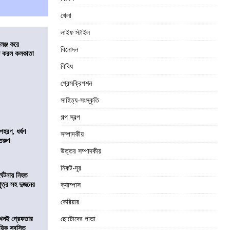
খেলা
লাইফ স্টাইল
লেঞ্জ করে
বিনোদন
রিজ করল কলকাতা
বিবিধ
প্রেসক্রিপশন
সাহিত্য-সংস্কৃতি
গল্প স্বল্প
হরণ, ধর্ষণ
সম্পাদকীয়
 তরুণ
উত্তর সম্পাদকীয়
নিকট-দূর
র্ঘটনায় নিহত
পুত্র সহ দুজনের
ক্যাম্পাস
কেরিয়ার
 এখনই গ্রেফতার
ছোটোদের পাতা
য়িক স্বস্তি