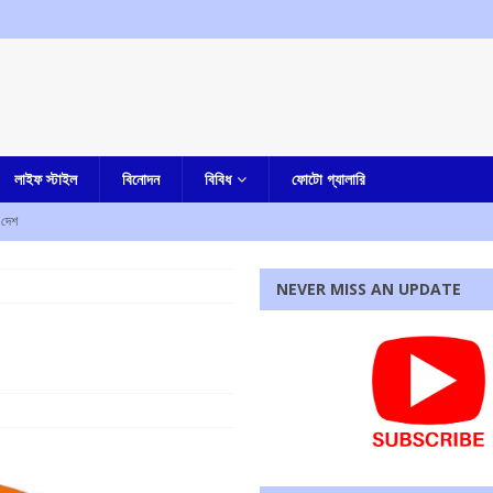
লাইফ স্টাইল
বিনোদন
বিবিধ
ফোটো গ্যালারি
দেশ
ামলা খারিজ করল কলকাতা হাইকোর্ট
আমার বাংলা
NEVER MISS AN UPDATE
েষ্টা, ধৃত তরুণ
আমার দেশ
াং স্টারের পুত্র সহ দুজনের
আমার দেশ
ত রায়কে সাময়িক স্বস্তি দিল সুপ্রিম কোর্ট
আমার বাংলা
রধোর, উত্তেজনা ডোমজুর এলাকায়..
বাংলা