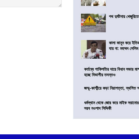
পথ দুর্ঘটনায় খেজুরি
কালা কানুন করে ইতি
যায় না: মহম্মদ সেলিম
কর্তব্যে গাফিলতির দায়ে বিধান সভার মার্
হচ্ছে বিভাগীয় তদন্তও
জম্মু-কাশ্মীরে কড়া নিরাপত্তা, স্থগিত 
ধর্মস্থান থেকে জোর করে মাইক সরানো
সরব নওশাদ সিদ্দিকী