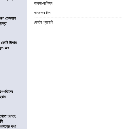
ব্যবসা-বাণিজ্য
আজকের দিন
তরুণ তেজপাল
ফোটো গ্যালারি
্যস্ত
১ কোটি টাকার
 ধৃত এক
িল্পপতিদের
হবান
 খেতে চলেছে
কলি
 একান্তে কথা