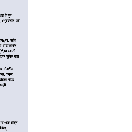
ার বিপুল
 গ্রেফতার দুই
শঙ্কা, জমি
তা হাইকোর্টের
প্রিম কোর্টে
য়ক সুমিত রায়
এর দ্বিতীয়
 শুরু, আজ
তাদের হাতে
্ত্রী
 রাখতে রাহুল
িজিজু