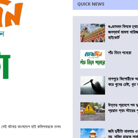
QUICK NEWS
গুণ্ডাদমন বিলকে চ্যা
জনস্বার্থ মামলা খা
হাইকোর্ট
পাঁচ তিনে পনেরো
নাগপুরে কিশোরীকে অপ
করে খুনের চেষ্টা, ধৃত
উত্তর প্রদেশে পথ দু
প্রয়াত গ্যাং স্টারের 
র। সেই ঘটনায় বাংলাদেশ হাই কমিশনারকে তলব
জমি দুর্নীতি মামলায়
নয়, সুমিত রায়কে সাম