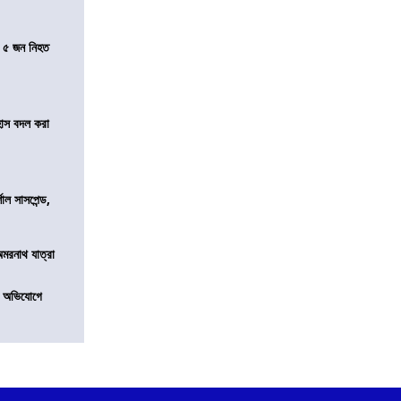
তে ৫ জন নিহত
হাস বদল করা
শাল সাসপেন্ড,
অমরনাথ যাত্রা
র অভিযোগে