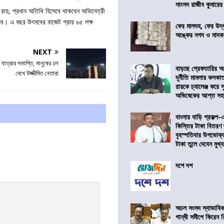
সাংসদ রাজীব কুমারের
 রায়, প্রধান অতিথি হিসেবে থাকবেন অভিনেত্রী
ৎসব। এ বছর উৎসবের বাজেট প্রায় ৬৫ লক্ষ
ফের মালদহ, ফের উদ্ধ
অঙ্কের নগদ ও মাদক,
NEXT
 যাত্রার সমাপ্তি, মানুষের ঢল
বাড়ছে গ্রেফতারির আ
দেখে উজ্জীবিত নেতারা
দূর্নীতি মামলায় কলকা
রায়কে চ্যালেঞ্জ করে সু
অভিষেকের আপ্ত সহা
বাংলার বাড়ি প্রকল্প-
কিস্তির টাকা বিতরণ
বৃহস্পতিবার উপভোক্
টাকা তুলে দেবেন মুখ্যমন
দশে দশ
অচল সংসদ স্বাভাবিক
গান্ধী সমীপে কিরেন র