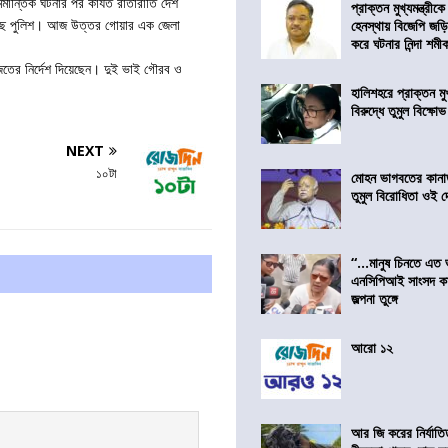
মান্তিক ঘটনার পর কার্যত রাতারাতি দেশ
প্রাক্তন মুখ্যমন্ত্রী
এসেছে পুলিশ। আজ উত্তর গোয়ার এক জেলা
হেনস্থায় বিজেপি জড়
করে ঘটনার নিন্দা শমীক 
ফাজতের নির্দেশ দিয়েছেন। দুই ভাই গৌরব ও
হালিশহরে প্রাক্তন মুখ্
বিরুদ্ধে তুমুল বিক্ষোভ
NEXT
১০টা
মোহন ভাগবতের কানা
তুমুল বিরোধিতা ওই দ
“…মানুষ চিনতে এত 
এনসিপিআই সাংসদ কা
জল্পনা তুঙ্গে
আরো ১২
আর জি করের নির্যাতি