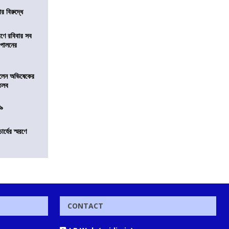
র বিরুদ্ধে
রণে রবিবার সব
া পালনের
ড়লেন অভিষেকের
 তলব
০৯
চার্যের স্মরণে
CONTACT