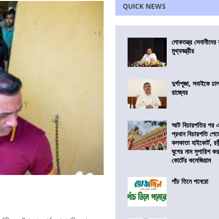
QUICK NEWS
লোকতন্ত্র সেনানীদের স
মুখ্যমন্ত্রীর
দুর্গাপূজা, সবাইকে ঢ
রাজ্যের
আট বিচারপতির পর এব
প্রধান বিচারপতি পে
কলকাতা হাইকোর্ট, রবীন
ঘুগের নাম সুপারিশ কর
কোর্টের কলেজিয়াম
পাঁচ তিনে পনেরো