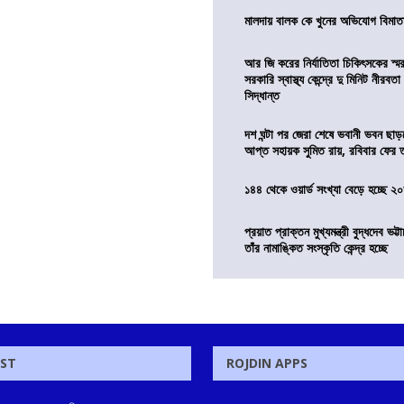
মালদায় বালক কে খুনের অভিযোগ বিমাতা
আর জি করের নির্যাতিতা চিকিৎসকের স্ম
সরকারি স্বাস্থ্য কেন্দ্রে দু মিনিট নীরবত
সিদ্ধান্ত
দশ ঘন্টা পর জেরা শেষে ভবানী ভবন ছা
আপ্ত সহায়ক সুমিত রায়, রবিবার ফের
১৪৪ থেকে ওয়ার্ড সংখ্যা বেড়ে হচ্ছে ২
প্রয়াত প্রাক্তন মুখ্যমন্ত্রী বুদ্ধদেব ভট্টা
তাঁর নামাঙ্কিত সংস্কৃতি কেন্দ্র হচ্ছে
OST
ROJDIN APPS