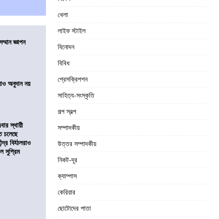
খেলা
লাইফ স্টাইল
ম্মান জ্ঞাপন
বিনোদন
বিবিধ
প্রেসক্রিপশন
ালাও অনুদান নয়
সাহিত্য-সংস্কৃতি
গল্প স্বল্প
ার স্থায়ী
সম্পাদকীয়
তে চলেছে
্দ্র বিঠ্ঠলরাও
উত্তর সম্পাদকীয়
ল সুপ্রিম
নিকট-দূর
ক্যাম্পাস
কেরিয়ার
ছোটোদের পাতা