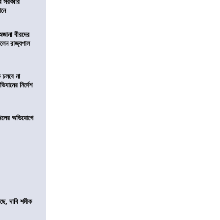
ব সরকারি
ঠানে
 অজানা বীরদের
িলেন রাজ্যপাল
ে চলবে না
িযানের নির্দেশ
 দখলের অভিযোগে
সছে, দাবি শমীক