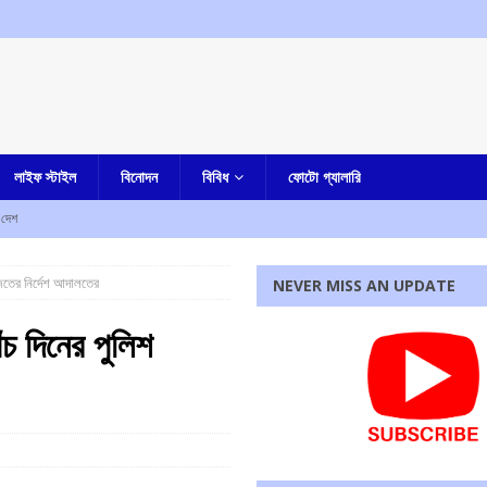
লাইফ স্টাইল
বিনোদন
বিবিধ
ফোটো গ্যালারি
দেশ
র
আমার বাংলা
াজতের নির্দেশ আদালতের
NEVER MISS AN UPDATE
আমার বাংলা
তি পেতে চলেছে কলকাতা হাইকোর্ট, রবীন্দ্র বিঠ্ঠলরাও ঘুগের নাম সুপারিশ করল সুপ্রিম কোর্টের কলেজিয়াম
ঁচ দিনের পুলিশ
পি জড়িত নয়, দাবি করে ঘটনার নিন্দা শমীক ভট্টাচার্যর
আমার বাংলা
রধোর, উত্তেজনা ডোমজুর এলাকায়..
বাংলা