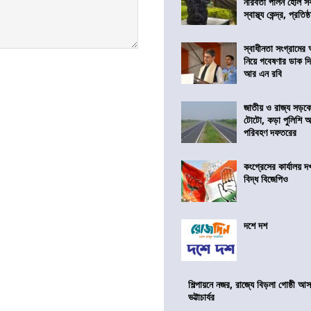
নীরবতা পালন হোল স
স্বাস্থ্য কেন্দ্র, প্রতিষ্
স্বাধীনতা সংগ্রামের
নিয়ে গবেষণার ডাক দ
আর এন রবি
জাতীয় ও রাজ্য সড়ক
টোটো, কড়া পুলিশি অভ
পরিবহণ দফতরের
কংগ্রেসের কার্যালয়
বিদ্ধ বিজেপিও
দশে দশ
শিল্পায়নে নজর, রাজ্যে বিড়লা গোষ্ঠী আ
ভট্টাচার্যর