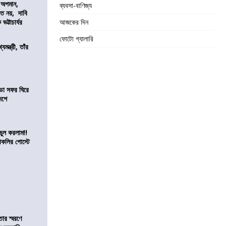
কে অপমান,
ব্যবসা-বাণিজ্য
িত নয়, দাবি
ভট্টাচার্যর
আজকের দিন
ফোটো গ্যালারি
যমন্ত্রী, তাঁর
ডা সফর ঘিরে
েশে
ভুল করলাম!!
কলির পোস্টে
তার স্মরণে