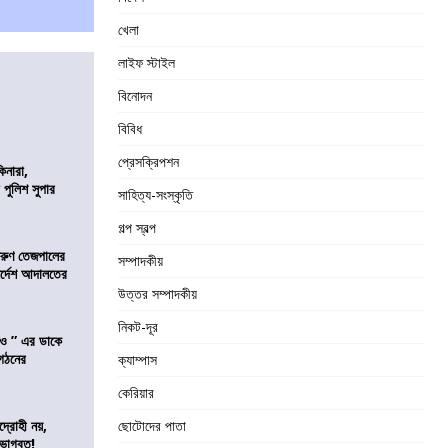
খেলা
লাইফ স্টাইল
বিনোদন
বিবিধ
প্রেসক্রিপশন
িনারা,
 পুলিশ সুপার
সাহিত্য-সংস্কৃতি
গল্প স্বল্প
তরুণ তেজপালের
সম্পাদকীয়
ির্দেশ আদালতের
উত্তর সম্পাদকীয়
নিকট-দূর
াও ” এর ডাকে
ংগঠনের
ক্যাম্পাস
কেরিয়ার
দ্রোহী নয়,
ছোটোদের পাতা
 ভাগবত!