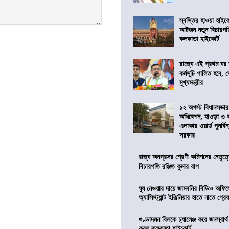
স্বস্তির হাওয়া হাইকো
আটজন নতুন বিচারপত
কলকাতা হাইকোর্ট
রাজ্যে এই প্রথম ঘর ঘ
কর্মসূচি পালিত হবে, 
মুখ্যমন্ত্রীর
১২ অগস্ট বিধানসভার
অধিবেশন, হাওড়া ও 
এলাকার ওয়ার্ড পুনর্ব
সরকার
রাজ্য অনগ্রসর শ্রেণী কমিশনের নেতৃত্ব
বিচারপতি রঞ্জিত কুমার বাগ
ঘুষ নেওয়ার দায়ে জামবনির বিডিও অফিস
অ্যাসিস্ট্যান্ট ইঞ্জিনিয়ার হাতে নাতে গ্র
গুণ্ডাদমন বিলকে চ্যালেঞ্জ করে জনস্বার্
করল কলকাতা হাইকোর্ট