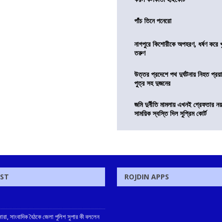
পাঁচ তিনে পনেরো
নাগপুরে কিশোরীকে অপহরণ, ধর্ষণ করে খুন
তরুণ
উত্তর প্রদেশে পথ দুর্ঘটনায় নিহত প্রয়া
পুত্র সহ দুজনের
জমি দুর্নীতি মামলায় এখনই গ্রেফতার নয়
সাময়িক স্বস্তি দিল সুপ্রিম কোর্ট
OST
ROJDIN APPS
নারা, সাংবাদিক বৈঠকে জেলা পুলিশ সুপার কী বললেন