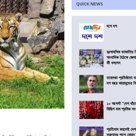
QUICK NEWS
দশে দশ
দুঃসাহসিক ডাকাতির ক
সাংবাদিক বৈঠকে জেলা
কী বললেন
তহেলকা প্রতিষ্ঠাতা 
দশ বছর কারাদন্ডের ন
১০ আগস্ট “দেশ বাঁচ
মিছিল বাম শ্রমিক স
প্রতিবাদ করলেই দেশ
তরুণদের পাশে মোহন