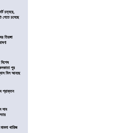
র্ট চত্বরে,
ি পেতে চলেছে
র তিরঙ্গা
ঘোষণা
 বিশেষ
কলকাতা পুর
িন্যাস বিল আনছে
ে প্রাক্তন
ে সাব
েফতার
থ মামলা খারিজ