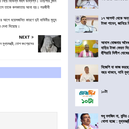
ু নিয়ে বিভিন্ন মহল উদ্বিগ্ন। ওড়িশার নন্দন
 সালে তাকে কলকাতায় আনা হয়। পরজীবী
১৭ আগস্ট থেকে অন্নপূ
এর আগে বয়েসজনিত কারণে দুই বাঘিনীর মৃত্যু
টাকা পাবেন, জানিয়ে দিল
্ন দেখা দিয়েছে।
NEXT
আবাস যোজনায় অবৈধ 
খেন মুখ্যমন্ত্রী, তোপ কংগ্রেসের
বাড়ির টাকা ফেরত দি
হুঁশিয়ারি দিলীপ ঘোষে
বিজেপি যা কাজ করছে
বছর থাকবে, দাবি মুখ্যম
১০টা
শুধু মসজিদ না, মন্দি
খোলা হচ্ছে : মুখ্যমন্ত্