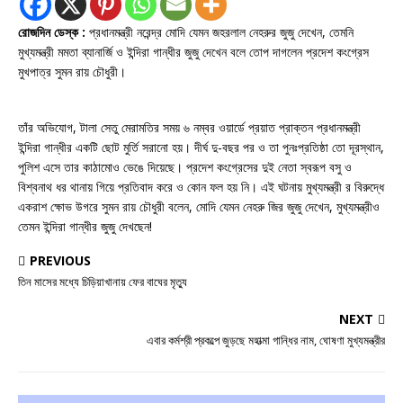
রোজদিন ডেস্ক :
প্রধানমন্ত্রী নরেন্দ্র মোদি যেমন জহরলাল নেহরুর জুজু দেখেন, তেমনি
মুখ্যমন্ত্রী মমতা ব্যানার্জি ও ইন্দিরা গান্ধীর জুজু দেখেন বলে তোপ দাগলেন প্রদেশ কংগ্রেস
মুখপাত্র সুমন রায় চৌধুরী।
তাঁর অভিযোগ, টালা সেতু মেরামতির সময় ৬ নম্বর ওয়ার্ডে প্রয়াত প্রাক্তন প্রধানমন্ত্রী
ইন্দিরা গান্ধীর একটি ছোট মুর্তি সরানো হয়। দীর্ঘ দু-বছর পর ও তা পুনঃপ্রতিষ্ঠা তো দূরস্থান,
পুলিশ এসে তার কাঠামোও ভেঙে দিয়েছে। প্রদেশ কংগ্রেসের দুই নেতা স্বরূপ বসু ও
বিশ্বনাথ ধর থানায় গিয়ে প্রতিবাদ করে ও কোন ফল হয় নি। এই ঘটনায় মুখ্যমন্ত্রী র বিরুদ্ধে
একরাশ ক্ষোভ উগরে সুমন রায় চৌধুরী বলেন, মোদি যেমন নেহরু জির জুজু দেখেন, মুখ্যমন্ত্রীও
তেমন ইন্দিরা গান্ধীর জুজু দেখছেন!
PREVIOUS
তিন মাসের মধ্যে চিড়িয়াখানায় ফের বাঘের মৃত্যু
NEXT
এবার কর্মশ্রী প্রকল্পে জুড়ছে মহাত্মা গান্ধির নাম, ঘোষণা মুখ্যমন্ত্রীর