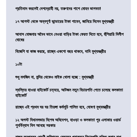
প্রতিবাদ করলেই দেশদ্রোহী নয়, তরুণদের পাশে মোহন ভাগবত!
১৭ আগস্ট থেকে অন্নপূর্ণা ভান্ডারের টাকা পাবেন, জানিয়ে দিলেন মুখ্যমন্ত্রী
আবাস যোজনায় অবৈধ ভাবে নেওয়া বাড়ির টাকা ফেরত দিতে হবে, হুঁশিয়ারি দিলীপ
ঘোষের
বিজেপি যা কাজ করছে, রাজ্যে একশো বছর থাকবে, দাবি মুখ্যমন্ত্রীর
১০টা
শুধু মসজিদ না, মন্দির থেকেও মাইক খোলা হচ্ছে : মুখ্যমন্ত্রী
স্বস্তির হাওয়া হাইকোর্ট চত্বরে, আটজন নতুন বিচারপতি পেতে চলেছে কলকাতা
হাইকোর্ট
রাজ্যে এই প্রথম ঘর ঘর তিরঙ্গা কর্মসূচি পালিত হবে, ঘোষণা মুখ্যমন্ত্রীর
১২ অগস্ট বিধানসভার বিশেষ অধিবেশন, হাওড়া ও কলকাতা পুর এলাকার ওয়ার্ড
পুনর্বিন্যাস বিল আনছে সরকার
রাজ্য অনগ্রসর শ্রেণী কমিশনের নেতৃত্বে প্রাক্তন বিচারপতি রঞ্জিত কুমার বাগ