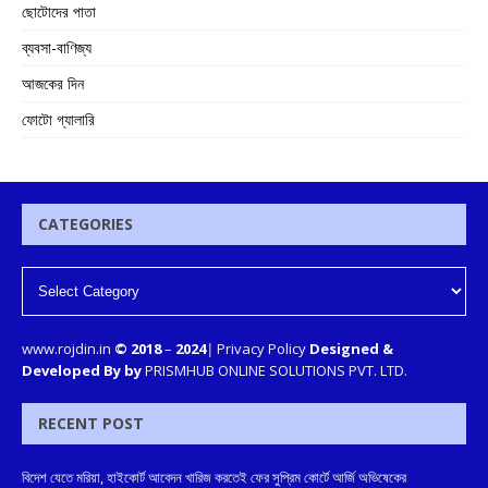
ছোটোদের পাতা
ব্যবসা-বাণিজ্য
আজকের দিন
ফোটো গ্যালারি
CATEGORIES
www.rojdin.in
© 2018
–
2024
|
Privacy Policy
Designed &
Developed By by
PRISMHUB ONLINE SOLUTIONS PVT. LTD.
RECENT POST
বিদেশ যেতে মরিয়া, হাইকোর্ট আবেদন খারিজ করতেই ফের সুপ্রিম কোর্টে আর্জি অভিষেকের