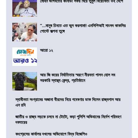
মোহন ভাগবতের কানাডা সফর ঘিরে তুমুল বিরোধিতা ওই দেশে
“…মানুষ চিনতে এত ভুল করলাম!! এনসিপিআই সাংসদ কাকলির
পোস্টে জল্পনা তুঙ্গে
আরো ১২
আর জি করের নির্যাতিতার স্মরণে নীরবতা পালন হোল সব
সরকারি স্বাস্থ্য কেন্দ্র, প্রতিষ্ঠানে
স্বাধীনতা সংগ্রামের অজানা বীরদের নিয়ে গবেষণার ডাক দিলেন রাজ্যপাল আর
এন রবি
জাতীয় ও রাজ্য সড়কে চলবে না টোটো, কড়া পুলিশি অভিযানের নির্দেশ পরিবহণ
দফতরের
কংগ্রেসের কার্যালয় দখলের অভিযোগে বিদ্ধ বিজেপিও