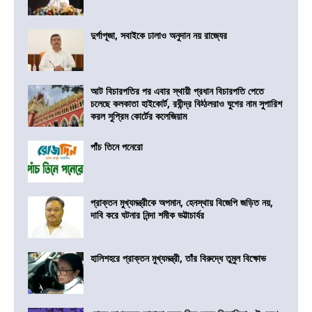
দুর্গাপূজা, সবাইকে ঢালাও অনুদান নয় রাজ্যের
আট বিচারপতির পর এবার স্থায়ী প্রধান বিচারপতি পেতে
চলেছে কলকাতা হাইকোর্ট, রবীন্দ্র বিঠ্ঠলরাও ঘুগের নাম সুপারিশ
করল সুপ্রিম কোর্টের কলেজিয়াম
পাঁচ তিনে পনেরো
প্রাক্তন মুখ্যমন্ত্রীকে অপমান, হেনস্থায় বিজেপি জড়িত নয়,
দাবি করে ঘটনার নিন্দা শমীক ভট্টাচার্যর
হালিশহরে প্রাক্তন মুখ্যমন্ত্রী, তাঁর বিরুদ্ধে তুমুল বিক্ষোভ