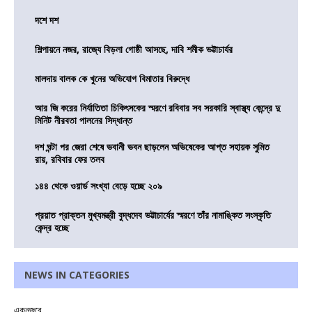
দশে দশ
শিল্পায়নে নজর, রাজ্যে বিড়লা গোষ্ঠী আসছে, দাবি শমীক ভট্টাচার্যর
মালদায় বালক কে খুনের অভিযোগ বিমাতার বিরুদ্ধে
আর জি করের নির্যাতিতা চিকিৎসকের স্মরণে রবিবার সব সরকারি স্বাস্থ্য কেন্দ্রে দু
মিনিট নীরবতা পালনের সিদ্ধান্ত
দশ ঘন্টা পর জেরা শেষে ভবানী ভবন ছাড়লেন অভিষেকের আপ্ত সহায়ক সুমিত
রায়, রবিবার ফের তলব
১৪৪ থেকে ওয়ার্ড সংখ্যা বেড়ে হচ্ছে ২০৯
প্রয়াত প্রাক্তন মুখ্যমন্ত্রী বুদ্ধদেব ভট্টাচার্যের স্মরণে তাঁর নামাঙ্কিত সংস্কৃতি
কেন্দ্র হচ্ছে
NEWS IN CATEGORIES
একনজরে