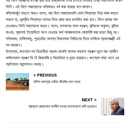
নয়া বিলে প্রকল্পের ৪০% ব্যয় ভার রাজ্যগুলির ওপর চাপিয়ে দেওয়ার তীব্র সমালোচনা করেন
তিনি। এই বিলে পঞ্চায়েতের অধিকারও খর্ব করা হয়েছে বলে জানান।
মল্লিকার্জুন খাড়গে আরও বলেন, নয়া বিলে পঞ্চায়েতগুলি কোন সিদ্ধান্ত নিয়ে কাজ করতে
পারবে না, কেন্দ্রীয় সিদ্ধান্ত তাদের দিয়ে জোর করে রূপায়িত করা হবে। বিলে রামের নাম
দেওয়ারও তিনি সমালোচনা করেন। নলেন, ভগবানের নামে প্রকল্প, মন্দিরকে অনুদান, মন্দিরে
যাওয়া, পূজাপাঠ ইত্যাদিতে অংশ নেওয়ার অর্থ আমজনতাকে মোহাবিষ্ট করা ছাড়া কিছু নয়।
পশ্চিমবঙ্গ, তামিলনাড়ু, পুদুচেরির আসন্ন বিধানসভা নির্বাচনের দিকে তাকিয়ে প্রধানমন্ত্রী এই
সব করছেন।
উল্লেখ্য, কংগ্রেস-সহ বিরোধীরা প্রথম থেকেই সাবেক মনরেগা প্রকল্প তুলে নয়া গ্রামীণ
কর্মসংস্থান প্রকল্প ভি বি জিরামজি র বিরোধিতা য় মুখর হয়েছেন। কংগ্রেস সারা দেশে এর
প্রতিবাদে আন্দোলনও করছে।
PREVIOUS
বাতিল দরপত্র! দেউচা পাঁচামির খনন বন্ধ!
NEXT
প্রাক্তন রাজ্যপাল জগদীপ ধনখর হাসপাতালে ভর্তি হয়েছেন