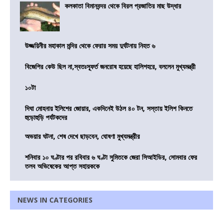
কলকাতা বিমানবন্দর থেকে বিরল প্রজাতির মাছ উদ্ধার
উজ্জয়িনীর মহাকাল মন্দির থেকে ফেরার সময় দুর্ঘটনায় নিহত ৬
বিজেপির কেউ ছিল না,স্বতঃস্ফূর্ত জনরোষ হয়েছে হালিশহরে, বললেন মুখ্যমন্ত্রী
১০টা
দিঘা মোহনায় ইলিশের জোয়ার, একদিনেই উঠল ৪০ টন, সস্তায় ইলিশ কিনতে
হুড়োহুড়ি পর্যটকদের
অভয়ার ঘটনা, শেষ দেখে ছাড়বেন, ঘোষণা মুখ্যমন্ত্রীর
শনিবার ১০ ঘণ্টার পর রবিবার ৬ ঘণ্টা সুমিতকে জেরা সিআইডির, সোমবার ফের
তলব অভিষেকের আপ্ত সহায়ককে
NEWS IN CATEGORIES