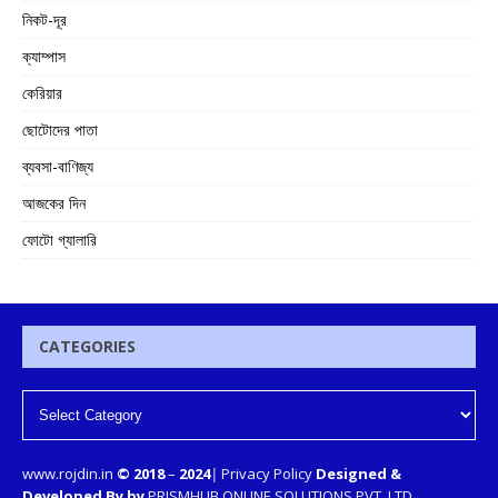
নিকট-দূর
ক্যাম্পাস
কেরিয়ার
ছোটোদের পাতা
ব্যবসা-বাণিজ্য
আজকের দিন
ফোটো গ্যালারি
CATEGORIES
www.rojdin.in
© 2018
–
2024
|
Privacy Policy
Designed &
Developed By by
PRISMHUB ONLINE SOLUTIONS PVT. LTD.