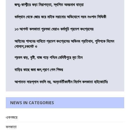
জম্মু-কাশ্মীরে কড়া নিরাপত্তা, স্থগিত অমরনাথ যাত্রা
ধর্মস্থান থেকে জোর করে মাইক সরানোর অভিযোগে সরব নওশাদ সিদ্দিকী
১৩ আগস্ট কলকাতা পুরসভা ঘেরাও কর্মসূচি প্রদেশ কংগ্রেসের
আইনের শাসনের দাবিতে প্রদেশ কংগ্রেসের অভিনব প্রতিবাদ, পুলিশকে দিলেন
গোলাপ,চকলেট ও
প্রবল ঝড়, বৃষ্টি, বাজ পড়ে পশ্চিম মেদিনীপুরে মৃত তিন
বাড়ির কাছে জমা জল,প্রাণ গেল শিশুর
আপাতত সারপ্লাস বদলি নয়, অন্তর্বর্তীকালীন নির্দেশ কলকাতা হাইকোর্টের
NEWS IN CATEGORIES
একনজরে
কলকাতা