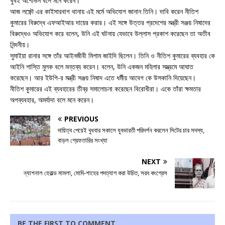
খুবই অশোভন বলে মনে করেন।
আজ লক্ষ্ণৌ এর কাইসারবাগ থানায় এই মর্মে অভিযোগ জানান তিনি। দাবি করেন নীতিশ
কুমারের বিরুদ্ধে এফআইআর দায়ের করার। এই সঙ্গে উত্তর প্রদেশের মন্ত্রী সঞ্জয় নিষাদের
বিরুদ্ধেও অভিযোগ করে বলেন, উনি এই ঘটনায় যেভাবে উল্লাস প্রকাশ করেছেন তা অতীব
নিন্দনীয়।
সুমাইয়া রানার সঙ্গে তাঁর আইনজীবী মিশাম জাইদি ছিলেন। তিনি ও নীতিশ কুমারের ব্যবহার কে
আইনি শাস্তি মুলক বলে মন্তব্য করেন। বলেন, উনি একজন মহিলার সম্ভ্রমে আঘাত
করেছেন। আর ইউপি-র মন্ত্রী সঞ্জয় নিষাদ এতে ধর্মীয় আবেগ কে উসকানি দিয়েছেন।
নীতিশ কুমারের এই ব্যবহারের তীব্র সমালোচনা করেছেন বিরোধীরা। একে তাঁরা ক্ষমতার
অপব্যবহার, অমর্যাদা বলে মনে করেন।
PREVIOUS
দায়িত্ব পেয়েই বুধবার সকালে যুবভারতী পরিদর্শন করলেন সিটের চার সদস্য,
বাড়ল গ্রেফতারির সংখ্যা
NEXT
ন্যাশনাল হেরাল্ড মামলা, মোদি-শাহের পদত্যাগ করা উচিত, সরব কংগ্রেস
BE THE FIRST TO COMMENT