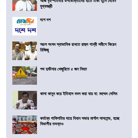
আজ বৃহস্পতিবার উপভোক্তাদের হাতে টাকা তুলে দেবেন
মুখ্যমন্ত্রী
দশে দশ
অচল সংসদ স্বাভাবিক রাখতে রাহুল গান্ধী সমীপে কিরেন
রিজিজু
পথ দুর্ঘটনায় খেজুরিতে ৫ জন নিহত
কালা কানুন করে ইতিহাস বদল করা যায় না: মহম্মদ সেলিম
কর্তব্যে গাফিলতির দায়ে বিধান সভার মার্শাল সাসপেন্ড, হচ্ছে
বিভাগীয় তদন্তও