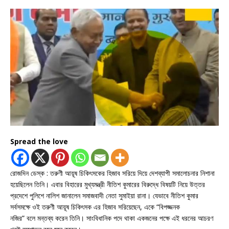
Spread the love
রোজদিন ডেস্ক : তরুণী আয়ূষ চিকিৎসকের হিজাব সরিয়ে দিয়ে দেশব্যাপী সমালোচনার নিশানা
হয়েছিলেন তিনি। এবার বিহারের মুখ্যমন্ত্রী নীতিশ কুমারের বিরুদ্ধে বিষয়টি নিয়ে উত্তর
প্রদেশে পুলিশে নালিশ জানালেন সমাজবাদী নেতা সুমাইয়া রানা। যেভাবে নীতিশ কুমার
সর্বসমক্ষে ওই তরুণী আয়ূষ চিকিৎসক এর হিজাব সরিয়েছেন, একে “বিপজ্জনক
নজির” বলে মন্তব্য করেন তিনি। সাংবিধানিক পদে থাকা একজনের পক্ষে এই ধরনের আচরণ