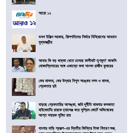
আরো ১২
ডবল ইঞ্জিন সরকার, শিল্পপতিদের নির্ভয়ে বিনিয়োগের আহবান
মুখ্যমন্ত্রীর
আবার কি বড় ধাক্কা খেতে চলেছে কালীঘাট তৃণমূল? কাকলি
ঘোষদস্তিদারের সঙ্গে একান্তে কথা সাংসদ রাজীব কুমারের
ফের মালদহ, ফের উদ্ধার বিপুল অঙ্কের নগদ ও মাদক,
গ্রেফতার দুই
বাড়ছে গ্রেফতারির আশঙ্কা, জমি দূর্নীতি মামলায় কলকাতা
হাইকোর্টের রায়কে চ্যালেঞ্জ করে সুপ্রিম কোর্টে অভিষেকের
আপ্ত সহায়ক সুমিত রায়
বাংলার বাড়ি প্রকল্প-এর দ্বিতীয় কিস্তির টাকা বিতরণ শুরু,