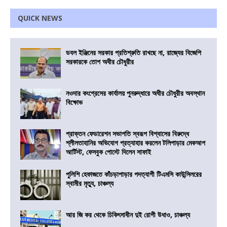
QUICK NEWS
ডবল ইঞ্জিনের সরকার প্রতিশ্রুতি রাখছে না, রাজ্যের বিজেপি
সরকারকে তোপ অধীর চৌধুরীর
নওদার কংগ্রেসের কার্যালয় পুনরুদ্ধারে অধীর চৌধুরীর অবস্থান
বিক্ষোভ
প্রাক্তন ফেডারেশন সভাপতি স্বরূপ বিশ্বাসের বিরুদ্ধে
শ্লীলতাহানির অভিযোগ প্রত্যাহার করলেন টলিপাড়ার মেকআপ
আর্টিস্ট, ফেসবুক পোস্টে দিলেন সাফাই
পুলিশি হেফাজতে কাঁচড়াপাড়ার পদত্যাগী টিএমসি কাউন্সিলরের
স্বামীর মৃত্যু, চাঞ্চল্য
আর জি কর থেকে চিকিৎসাধীন দুই রোগী উধাও, চাঞ্চল্য