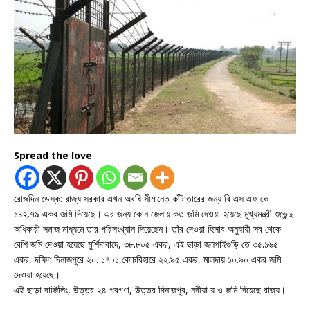
Spread the love
রোজদিন ডেস্ক: রাজ্য সরকার এখন অবধি সীমান্তে কাঁটাতারের জন্য বি এস এফ কে
১৪২.৭৯ একর জমি দিয়েছে। এর জন্য কোন জেলায় কত জমি দেওয়া হয়েছে মুখ্যমন্ত্রী শুভেন্দু
অধিকারী সমাজ মাধ্যমে তার পরিসংখ্যান দিয়েছেন। তাঁর দেওয়া হিসাব অনুযায়ী সব থেকে
বেশি জমি দেওয়া হয়েছে মুর্শিদাবাদে, ৩৮.৮০৫ একর, এই ছাড়া জলপাইগুড়ি তে ৩৫.১৬৫
একর, দক্ষিণ দিনাজপুরে ২০. ১৭০১,কোচবিহারে ২২.৯৫ একর, মালদায় ১০.৯০ একর জমি
দেওয়া হয়েছে।
এই ছাড়া দার্জিলিং, উত্তর ২৪ পরগণা, উত্তর দিনাজপুর, নদীয়া য় ও জমি দিয়েছে রাজ্য।