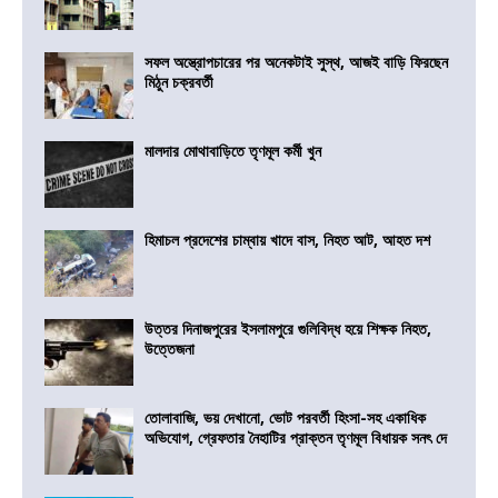
সফল অস্ত্রোপচারের পর অনেকটাই সুস্থ, আজই বাড়ি ফিরছেন
মিঠুন চক্রবর্তী
মালদার মোথাবাড়িতে তৃণমূল কর্মী খুন
হিমাচল প্রদেশের চাম্বায় খাদে বাস, নিহত আট, আহত দশ
উত্তর দিনাজপুরের ইসলামপুরে গুলিবিদ্ধ হয়ে শিক্ষক নিহত,
উত্তেজনা
তোলাবাজি, ভয় দেখানো, ভোট পরবর্তী হিংসা-সহ একাধিক
অভিযোগ, গ্রেফতার নৈহাটির প্রাক্তন তৃণমূল বিধায়ক সনৎ দে