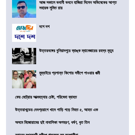
আজ সকালে ভবানী ভবনে হাজিরা দিলেন অভিষেকের আপ্ত
সহায়ক সুমিত রায়
দশে দশ
উত্তরবঙ্গের বুনিয়াদপুরে ব্যাঙ্ক ম্যানেজারের রহস্য মৃত্যু
মুম্বাইয়ে প্রশান্ত কিশোর সমীপে পাওয়ার পত্মী
ফের মেট্রোয় আত্মহত্যার চেষ্টা, পরিষেবা ব্যাহত
উত্তরাখন্ডের দেবপ্রয়াগে খাদে গাড়ি পড়ে নিহত ৫, আহত এক
অসমে মিজোরামের দুই নাবালিকা অপহরণ, ধর্ষণ, ধৃত তিন
নবান্নে মুখ্যমন্ত্রী সমীপে ঋতব্রত সহ অনুগামীরা