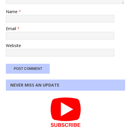
Name
*
Email
*
Website
NEVER MISS AN UPDATE