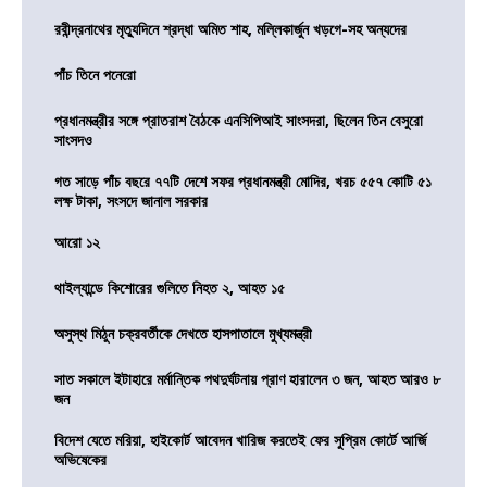
রবীন্দ্রনাথের মৃত্যুদিনে শ্রদ্ধা অমিত শাহ, মল্লিকার্জুন খড়গে-সহ অন্যদের
পাঁচ তিনে পনেরো
প্রধানমন্ত্রীর সঙ্গে প্রাতরাশ বৈঠকে এনসিপিআই সাংসদরা, ছিলেন তিন বেসুরো
সাংসদও
গত সাড়ে পাঁচ বছরে ৭৭টি দেশে সফর প্রধানমন্ত্রী মোদির, খরচ ৫৫৭ কোটি ৫১
লক্ষ টাকা, সংসদে জানাল সরকার
আরো ১২
থাইল্যান্ডে কিশোরের গুলিতে নিহত ২, আহত ১৫
অসুস্থ মিঠুন চক্রবর্তীকে দেখতে হাসপাতালে মুখ্যমন্ত্রী
সাত সকালে ইটাহারে মর্মান্তিক পথদুর্ঘটনায় প্রাণ হারালেন ৩ জন, আহত আরও ৮
জন
বিদেশ যেতে মরিয়া, হাইকোর্ট আবেদন খারিজ করতেই ফের সুপ্রিম কোর্টে আর্জি
অভিষেকের