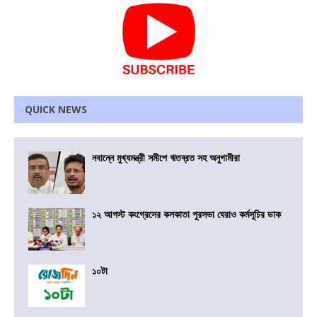
QUICK NEWS
নবান্নে মুখ্যমন্ত্রী সমীপে ঋতব্রত সহ অনুগামীরা
১২ আগস্ট কংগ্রেসের কলকাতা পুরসভা ঘেরাও কর্মসূচির ডাক
১০টা