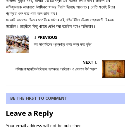
আদালত সুত্রর খবর, আগামী ২৩ ডিসেম্বর এই মামলার শুনানি হবে। ওইদিন চার
অভিযুক্তকে আদালতে উপস্থিত থাকার নির্দেশ দিয়েছে আদালত। চলতি মাসেই বিচার
প্রক্রিয়া শুরু হতে পারে বলে জানা যায়।
সরকারি কলেজের ভিতরে ছাত্রীকে ধর্ষণের এই নজিরবিহীন ঘটনায় রাজ্যব্যাপী ধিক্কার
উঠেছিল। ছাত্রীকে কিছু খাইয়ে বেহুঁশ করা হয়েছিল বলেও অভিযোগ।
PREVIOUS
উচ্চ মাধ্যমিকের প্রশ্নপত্র পড়ার জন্য সময় বৃদ্ধি
NEXT
নদিয়ার রাজনৈতিক ইতিহাস: রূপান্তর, প্রতিরোধ ও চেতনার দীর্ঘ পথচলা
BE THE FIRST TO COMMENT
Leave a Reply
Your email address will not be published.