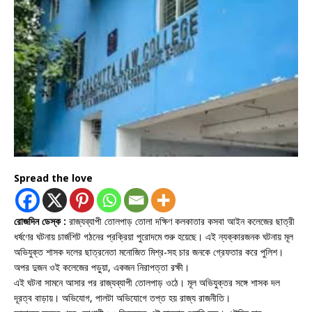
Spread the love
রোজদিন ডেস্ক :
রাজ্যব্যাপী তোলপাড় তোলা দক্ষিণ কলকাতার কসবা আইন কলেজের ছাত্রী
ধর্ষণের ঘটনায় চার্জশিট গঠনের প্রক্রিয়া পুরোদমে শুরু হয়েছে। এই ন্যক্কারজনক ঘটনায় মূল
অভিযুক্ত শাসক দলের ছাত্রনেতা মনোজিত মিশ্র-সহ চার জনকে গ্রেফতার করে পুলিশ।
অপর দুজন ওই কলেজের পড়ুয়া, একজন নিরাপত্তা রক্ষী।
এই ঘটনা সামনে আসার পর রাজ্যব্যাপী তোলপাড় ওঠে। মূল অভিযুক্তর সঙ্গে শাসক দল
দূরত্ব বাড়ায়। অভিযোগ, পালটা অভিযোগে তপ্ত হয় রাজ্য রাজনীতি।