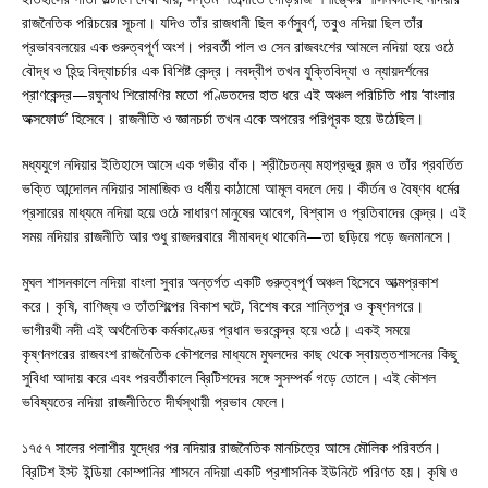
রাজনৈতিক পরিচয়ের সূচনা। যদিও তাঁর রাজধানী ছিল কর্ণসুবর্ণ, তবুও নদিয়া ছিল তাঁর
প্রভাববলয়ের এক গুরুত্বপূর্ণ অংশ। পরবর্তী পাল ও সেন রাজবংশের আমলে নদিয়া হয়ে ওঠে
বৌদ্ধ ও হিন্দু বিদ্যাচর্চার এক বিশিষ্ট কেন্দ্র। নবদ্বীপ তখন যুক্তিবিদ্যা ও ন্যায়দর্শনের
প্রাণকেন্দ্র—রঘুনাথ শিরোমণির মতো পণ্ডিতদের হাত ধরে এই অঞ্চল পরিচিতি পায় ‘বাংলার
অক্সফোর্ড’ হিসেবে। রাজনীতি ও জ্ঞানচর্চা তখন একে অপরের পরিপূরক হয়ে উঠেছিল।
মধ্যযুগে নদিয়ার ইতিহাসে আসে এক গভীর বাঁক। শ্রীচৈতন্য মহাপ্রভুর জন্ম ও তাঁর প্রবর্তিত
ভক্তি আন্দোলন নদিয়ার সামাজিক ও ধর্মীয় কাঠামো আমূল বদলে দেয়। কীর্তন ও বৈষ্ণব ধর্মের
প্রসারের মাধ্যমে নদিয়া হয়ে ওঠে সাধারণ মানুষের আবেগ, বিশ্বাস ও প্রতিবাদের কেন্দ্র। এই
সময় নদিয়ার রাজনীতি আর শুধু রাজদরবারে সীমাবদ্ধ থাকেনি—তা ছড়িয়ে পড়ে জনমানসে।
মুঘল শাসনকালে নদিয়া বাংলা সুবার অন্তর্গত একটি গুরুত্বপূর্ণ অঞ্চল হিসেবে আত্মপ্রকাশ
করে। কৃষি, বাণিজ্য ও তাঁতশিল্পের বিকাশ ঘটে, বিশেষ করে শান্তিপুর ও কৃষ্ণনগরে।
ভাগীরথী নদী এই অর্থনৈতিক কর্মকাণ্ডের প্রধান ভরকেন্দ্র হয়ে ওঠে। একই সময়ে
কৃষ্ণনগরের রাজবংশ রাজনৈতিক কৌশলের মাধ্যমে মুঘলদের কাছ থেকে স্বায়ত্তশাসনের কিছু
সুবিধা আদায় করে এবং পরবর্তীকালে ব্রিটিশদের সঙ্গে সুসম্পর্ক গড়ে তোলে। এই কৌশল
ভবিষ্যতের নদিয়া রাজনীতিতে দীর্ঘস্থায়ী প্রভাব ফেলে।
১৭৫৭ সালের পলাশীর যুদ্ধের পর নদিয়ার রাজনৈতিক মানচিত্রে আসে মৌলিক পরিবর্তন।
ব্রিটিশ ইস্ট ইন্ডিয়া কোম্পানির শাসনে নদিয়া একটি প্রশাসনিক ইউনিটে পরিণত হয়। কৃষি ও