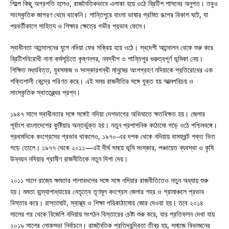
শিল্পে কিছু অগ্রগতি হলেও, রাজনৈতিকভাবে এলাকা হয়ে ওঠে ব্রিটিশ শাসনের অনুগত। তবুও
সাংস্কৃতিক জাগরণ থেমে থাকেনি। শান্তিপুরে বাংলা ভাষার প্রমিত রূপের বিকাশ ঘটে, যা
পরবর্তীকালে সাহিত্য ও শিক্ষার ক্ষেত্রে গভীর প্রভাব ফেলে।
স্বাধীনতা আন্দোলনের যুগে নদিয়া ফের সক্রিয় হয়ে ওঠে। স্বদেশী আন্দোলন থেকে শুরু করে
ব্রিটিশবিরোধী নানা কর্মসূচিতে কৃষ্ণনগর, নবদ্বীপ ও শান্তিপুর গুরুত্বপূর্ণ ভূমিকা নেয়।
শিক্ষিত মধ্যবিত্ত, যুবসমাজ ও সংস্কারপন্থী মানুষের অংশগ্রহণ নদিয়াকে প্রতিরোধের এক
শক্তিশালী কেন্দ্রে পরিণত করে। এই সময় রাজনীতির সঙ্গে যুক্ত হয় আত্মপরিচয় ও
সাংস্কৃতিক স্বাতন্ত্র্যের প্রশ্ন।
১৯৪৭ সালে স্বাধীনতার সঙ্গে সঙ্গেই নদিয়া দেশভাগের অভিঘাতে ক্ষতবিক্ষত হয়। জেলার
পূর্বাংশ বাংলাদেশের কুষ্টিয়ার অন্তর্ভুক্ত হয়। নতুন প্রশাসনিক কাঠামো গড়ে ওঠে পশ্চিমবঙ্গে।
প্রথমদিকে কংগ্রেসের প্রভাব থাকলেও, ১৯৭০-এর দশক থেকে নদিয়ায় বামফ্রন্ট শক্ত ভিত
গড়ে তোলে। ১৯৭৭ থেকে ২০১১—এই দীর্ঘ সময়ে ভূমি সংস্কার, পঞ্চায়েত ব্যবস্থা ও কৃষি
উন্নয়ন নদিয়ার গ্রামীণ রাজনীতিকে নতুন দিশা দেয়।
২০১১ সালে রাজ্যে ক্ষমতার পালাবদলের সঙ্গে সঙ্গে নদিয়ার রাজনীতিতেও নতুন অধ্যায় শুরু
হয়। মমতা বন্দ্যোপাধ্যায়ের নেতৃত্বে তৃণমূল কংগ্রেস জেলার শহর ও গ্রামাঞ্চলে প্রভাব
বিস্তার করে। রাস্তাঘাট, স্বাস্থ্য ও শিক্ষা পরিকাঠামোয় জোর দেওয়া হয়। তবে ২০১৪
সালের পর থেকে বিজেপি নদিয়ায় সংগঠন বিস্তারের চেষ্টা শুরু করে, যার প্রতিফলন দেখা যায়
২০১৯ সালের লোকসভা নির্বাচনে। রাজনৈতিক প্রতিদ্বন্দ্বিতা তীব্র হয়, সমাজে বিভাজনের