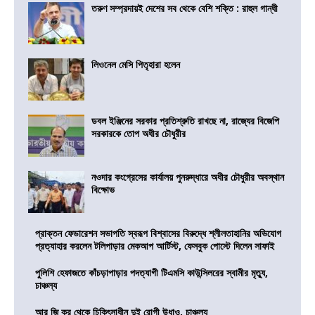
তরুণ সম্প্রদায়ই দেশের সব থেকে বেশি শক্তি : রাহুল গান্ধী
লিওনেল মেসি পিতৃহারা হলেন
ডবল ইঞ্জিনের সরকার প্রতিশ্রুতি রাখছে না, রাজ্যের বিজেপি
সরকারকে তোপ অধীর চৌধুরীর
নওদার কংগ্রেসের কার্যালয় পুনরুদ্ধারে অধীর চৌধুরীর অবস্থান
বিক্ষোভ
প্রাক্তন ফেডারেশন সভাপতি স্বরূপ বিশ্বাসের বিরুদ্ধে শ্লীলতাহানির অভিযোগ
প্রত্যাহার করলেন টলিপাড়ার মেকআপ আর্টিস্ট, ফেসবুক পোস্টে দিলেন সাফাই
পুলিশি হেফাজতে কাঁচড়াপাড়ার পদত্যাগী টিএমসি কাউন্সিলরের স্বামীর মৃত্যু,
চাঞ্চল্য
আর জি কর থেকে চিকিৎসাধীন দুই রোগী উধাও, চাঞ্চল্য