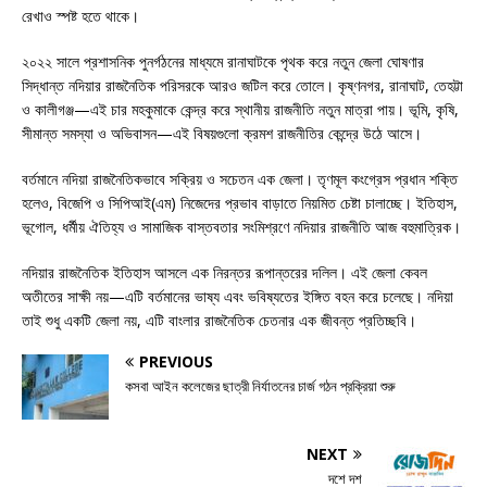
রেখাও স্পষ্ট হতে থাকে।
২০২২ সালে প্রশাসনিক পুনর্গঠনের মাধ্যমে রানাঘাটকে পৃথক করে নতুন জেলা ঘোষণার
সিদ্ধান্ত নদিয়ার রাজনৈতিক পরিসরকে আরও জটিল করে তোলে। কৃষ্ণনগর, রানাঘাট, তেহট্টা
ও কালীগঞ্জ—এই চার মহকুমাকে কেন্দ্র করে স্থানীয় রাজনীতি নতুন মাত্রা পায়। ভূমি, কৃষি,
সীমান্ত সমস্যা ও অভিবাসন—এই বিষয়গুলো ক্রমশ রাজনীতির কেন্দ্রে উঠে আসে।
বর্তমানে নদিয়া রাজনৈতিকভাবে সক্রিয় ও সচেতন এক জেলা। তৃণমূল কংগ্রেস প্রধান শক্তি
হলেও, বিজেপি ও সিপিআই(এম) নিজেদের প্রভাব বাড়াতে নিয়মিত চেষ্টা চালাচ্ছে। ইতিহাস,
ভূগোল, ধর্মীয় ঐতিহ্য ও সামাজিক বাস্তবতার সংমিশ্রণে নদিয়ার রাজনীতি আজ বহুমাত্রিক।
নদিয়ার রাজনৈতিক ইতিহাস আসলে এক নিরন্তর রূপান্তরের দলিল। এই জেলা কেবল
অতীতের সাক্ষী নয়—এটি বর্তমানের ভাষ্য এবং ভবিষ্যতের ইঙ্গিত বহন করে চলেছে। নদিয়া
তাই শুধু একটি জেলা নয়, এটি বাংলার রাজনৈতিক চেতনার এক জীবন্ত প্রতিচ্ছবি।
PREVIOUS
কসবা আইন কলেজের ছাত্রী নির্যাতনের চার্জ গঠন প্রক্রিয়া শুরু
NEXT
দশে দশ