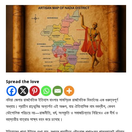
Spread the love
নদিয়া জেলার রাজনৈতিক ইতিহাস বাংলার সামগ্রিক রাজনৈতিক বিবর্তনের এক গুরুত্বপূর্ণ
অধ্যায়। প্রাচীন রাঢ়ভূমির অন্তর্গত এই অঞ্চল, যার ঐতিহাসিক নাম নবদ্বীপ, কেবল
ভৌগোলিক পরিচয়ে নয়—রাজনীতি, ধর্ম, সংস্কৃতি ও সমাজচিন্তার নিরিখেও এক দীর্ঘ ও
বহুস্তরীয় যাত্রার সাক্ষ্য বহন করে চলেছে।
ইতিহাসের পাতা উল্টালে দেখা যায়, সপ্তম শতাব্দীতে গৌড়রাজ শশাঙ্কের শাসনকালেই নদিয়ার