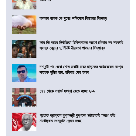
মালদায় বালক কে খুনের অভিযোগ বিমাতার বিরুদ্ধে
আর জি করের নির্যাতিতা চিকিৎসকের স্মরণে রবিবার সব সরকারি
স্বাস্থ্য কেন্দ্রে দু মিনিট নীরবতা পালনের সিদ্ধান্ত
দশ ঘন্টা পর জেরা শেষে ভবানী ভবন ছাড়লেন অভিষেকের আপ্ত
সহায়ক সুমিত রায়, রবিবার ফের তলব
১৪৪ থেকে ওয়ার্ড সংখ্যা বেড়ে হচ্ছে ২০৯
প্রয়াত প্রাক্তন মুখ্যমন্ত্রী বুদ্ধদেব ভট্টাচার্যের স্মরণে তাঁর
নামাঙ্কিত সংস্কৃতি কেন্দ্র হচ্ছে