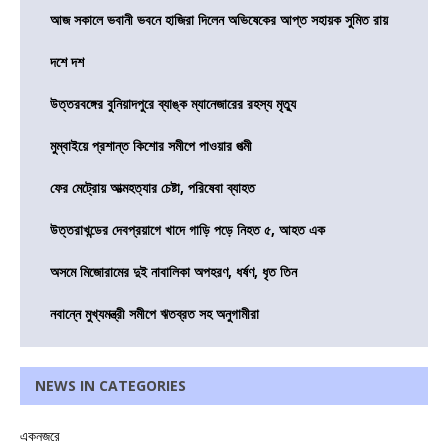
আজ সকালে ভবানী ভবনে হাজিরা দিলেন অভিষেকের আপ্ত সহায়ক সুমিত রায়
দশে দশ
উত্তরবঙ্গের বুনিয়াদপুরে ব্যাঙ্ক ম্যানেজারের রহস্য মৃত্যু
মুম্বাইয়ে প্রশান্ত কিশোর সমীপে পাওয়ার পত্মী
ফের মেট্রোয় আত্মহত্যার চেষ্টা, পরিষেবা ব্যাহত
উত্তরাখন্ডের দেবপ্রয়াগে খাদে গাড়ি পড়ে নিহত ৫, আহত এক
অসমে মিজোরামের দুই নাবালিকা অপহরণ, ধর্ষণ, ধৃত তিন
নবান্নে মুখ্যমন্ত্রী সমীপে ঋতব্রত সহ অনুগামীরা
NEWS IN CATEGORIES
একনজরে