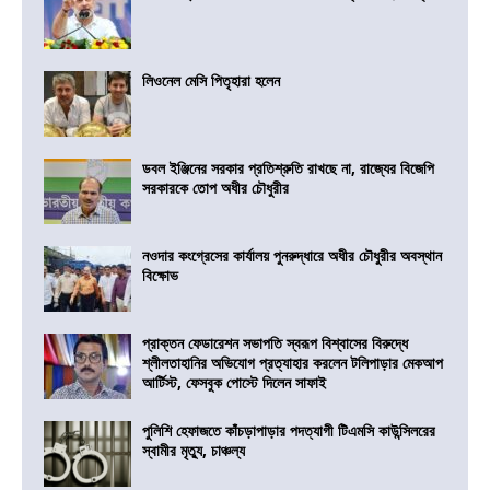
লিওনেল মেসি পিতৃহারা হলেন
ডবল ইঞ্জিনের সরকার প্রতিশ্রুতি রাখছে না, রাজ্যের বিজেপি
সরকারকে তোপ অধীর চৌধুরীর
নওদার কংগ্রেসের কার্যালয় পুনরুদ্ধারে অধীর চৌধুরীর অবস্থান
বিক্ষোভ
প্রাক্তন ফেডারেশন সভাপতি স্বরূপ বিশ্বাসের বিরুদ্ধে
শ্লীলতাহানির অভিযোগ প্রত্যাহার করলেন টলিপাড়ার মেকআপ
আর্টিস্ট, ফেসবুক পোস্টে দিলেন সাফাই
পুলিশি হেফাজতে কাঁচড়াপাড়ার পদত্যাগী টিএমসি কাউন্সিলরের
স্বামীর মৃত্যু, চাঞ্চল্য