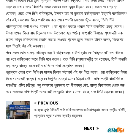
করার অভিযোগ নিয়ে নিন্দা প্রস্তাব আনেন অরূপ চক্রবর্তী। এর ওপর মেয়র ফিরহাদ হাকিম
বক্তব্য রাখার সময় বিজেপির সজল ঘোষের সঙ্গে তুমুল বিতন্ডা বাধে। সজল ঘোষ প্রশ্ন
তোলেন, মেয়র কেন মিনি পাকিস্তান, ইসলাম হয়ে না জন্মানো দুর্ভাগ্যজনক ইত্যাদি বলেছিলেন?
তাঁর এই বক্তব্যর তীব্র প্রতিবাদ করে মেয়র পালটা চ্যালেঞ্জ ছুঁড়ে বলেন, তিনি মিনি
পাকিস্তানের কথা কখনও বলেননি । তা প্রমাণ করতে পারলে তিনি রাজনীতি ছেড়ে দেবেন।
উভয় পক্ষের তীব্র বাদ বিতন্ডায় সভা উত্তপ্ত হয়ে ওঠে। সম্প্রতি বিহারের মুখ্যমন্ত্রী এক
মহিলা আয়ুষ চিকিৎসকের হিজাব সরিয়ে দেওয়ার প্রসঙ্গ তুলে ফিরহাদ হাকিম বলেন, বিজেপির
সঙ্গে গিয়েই ওঁর এই অবনমন।
পরে সজল ঘোষ বলেন, সাহিত্য সম্রাট বঙ্কিমচন্দ্র চট্টোপাধ্যায় কে “বঙ্কিম দা” বলা উচিত
নয় বলে ব্যক্তিগত ভাবে তিনি মনে করেন। তবে যিনি (প্রধানমন্ত্রী) তা বলেছেন, তিনি বাঙালি
নন, অন্য রাজ্যে অনেকেই বাঙালিদের দাদা সম্বোধন করেন।
প্রাক্তন মেয়র তথা সিপিএম সাংসদ বিকাশ ভট্টাচার্য এই সব নিয়ে বলেন, এরা ব্যক্তিগত বিষয়
নিয়ে বচসাতেই ব্যস্ত। মানুষের দৈনন্দিন সমস্যা এদের চিন্তা নেই। দক্ষিণপন্থী রাজনৈতিক
দলগুলির এটিই চরিত্র! শুধু কলকাতা পুরসভায় তা সীমাবদ্ধ নেই, রাজ্য বিধানসভা থেকে শুরু
করে সংসদেও দক্ষিণপন্থী দলের এই সংস্কৃতি বারবার দেখা যাচ্ছে বলে তিনি মন্তব্য করেন।
PREVIOUS
রাজ্যের মুখ্য নির্বাচনী আধিকারিকের দফতরের নিরাপত্তায় এবার কেন্দ্রীয় বাহিনী,
প্রস্তাবে সবুজ সংকেত স্বরাষ্ট্র মন্ত্রকের
NEXT