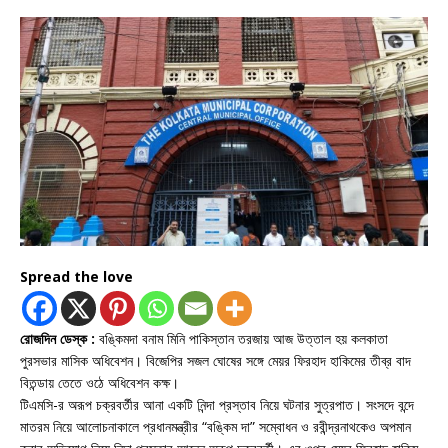
Spread the love
রোজদিন ডেস্ক :
বঙ্কিমদা বনাম মিনি পাকিস্তান তরজায় আজ উত্তাল হয় কলকাতা
পুরসভার মাসিক অধিবেশন। বিজেপির সজল ঘোষের সঙ্গে মেয়র ফিরহাদ হাকিমের তীব্র বাদ
বিতন্ডায় তেতে ওঠে অধিবেশন কক্ষ।
টিএমসি-র অরূপ চক্রবর্তীর আনা একটি নিন্দা প্রস্তাব নিয়ে ঘটনার সুত্রপাত। সংসদে বন্দে
মাতরম নিয়ে আলোচনাকালে প্রধানমন্ত্রীর “বঙ্কিম দা” সম্বোধন ও রবীন্দ্রনাথকেও অপমান