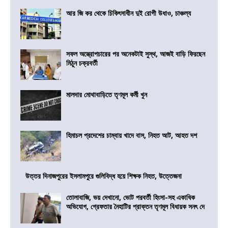
আর জি কর থেকে চিকিৎসাধীন দুই রোগী উধাও, চাঞ্চল্য
সফল অস্ত্রোপচারের পর অনেকটাই সুস্থ, আজই বাড়ি ফিরছেন
মিঠুন চক্রবর্তী
মালদার মোথাবাড়িতে তৃণমূল কর্মী খুন
হিমাচল প্রদেশের চাম্বায় খাদে বাস, নিহত আট, আহত দশ
উত্তর দিনাজপুরের ইসলামপুরে গুলিবিদ্ধ হয়ে শিক্ষক নিহত, উত্তেজনা
তোলাবাজি, ভয় দেখানো, ভোট পরবর্তী হিংসা-সহ একাধিক
অভিযোগ, গ্রেফতার নৈহাটির প্রাক্তন তৃণমূল বিধায়ক সনৎ দে