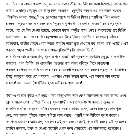
বাদ দিয়ে নয়া নামের প্রকল্প চালু করার প্রস্তাবে তীব্র প্রতিক্রিয়া দেখা দিয়েছে। কংগ্রেসের
জাতীয় ও রাজ্য নেতৃত্ব এর তীব্র নিন্দা করেছেন। কেন্দ্রীয় সরকার এর নাম বদলে সংসদে
“বিকশিত ভারত, গ্যারান্টি ফর রোজগার অ্যান্ড আজীবিকা মিশন ( গ্রামীণ) “বিল আনতে
চলেছে। প্রথমে এর নাম বদল করে “পুজ্য বাপু গ্রামীণ রোজগার যোজনা” করার প্রস্তাব
আসে, পরে যে বিল দেওয়া হয়েছে, সেখানে মহাত্মা গান্ধীর নামও নেই। কংগ্রেসের দুই বিশিষ্ট
নেতা জয়রাম রমেশ ও কে সি বেনুগোপাল এর তীব্র নিন্দা ও প্রতিবাদ করেছেন। তাঁদের
অভিযোগ, জাতীয় ক্ষেত্র থেকে মহাত্মা গান্ধীর নামই মুছে দেওয়ার বড় মাপের চেষ্টা এইটি। এই
প্রকল্পে মহাত্মা গান্ধীর নাম থাকায় ওদের (বিজেপি) কি সমস্যা ছিল?
বিরোধীদের আরও অভিযোগ, প্রথমে প্রধানমন্ত্রী এই প্রকল্পকে ব্যর্থতার মনুমেন্ট বলে কটাক্ষ
করতেন, এখন তিনিই এই বৈপ্লবিক প্রকল্পর নাম বদলে কৃতিত্ব নিতে চাইছেন!!
প্রদেশ কংগ্রেস সভাপতি শুভংকর সরকার মনরেগা প্রকল্পের নাম বদলের প্রস্তাবে বিজেপিকে
তীব্র আক্রমণ করে তোপ দাগেন। একরাশ ক্ষোভ উগরে বলেন, এই সরকার নাম বদলের
সরকার! যারা গডসে (গান্ধীজির হত্যাকারী) কে পুজো করে!
ইউপিএ আমলে গৃহীত এই প্রকল্প নিয়ে রাজ্যগুলির সঙ্গে কোন আলোচনা না করে তাদের ওপর
কেন্দ্র আরও বোঝা চাপিয়ে দিচ্ছে। যুক্তরাষ্ট্রীয় কাঠামোকে ধ্বংস করছে। কেন্দ্র ও
বিজেপিকে তীব্র আক্রমণ শানিয়ে শুভংকর সরকার আরও বলেন, এদের নিজস্ব কোন পুঁজি
নেই, কংগ্রেসের পুঁজিকে কাজে লাগিয়ে কাজ করছে। গ্রামীণ অর্থনীতিকে ধ্বংস করছে।
কংগ্রেস নেতাদের অভিযোগ, মনরেগার এই নাম বদল নেহাতই প্রসাধনী বদল। এই প্রকল্পের
তহবিল কমানো, টাকা না দেওয়া ইত্যাদি থেকে নজর ঘোরাতেই এই নামবদলের প্রস্তাব।