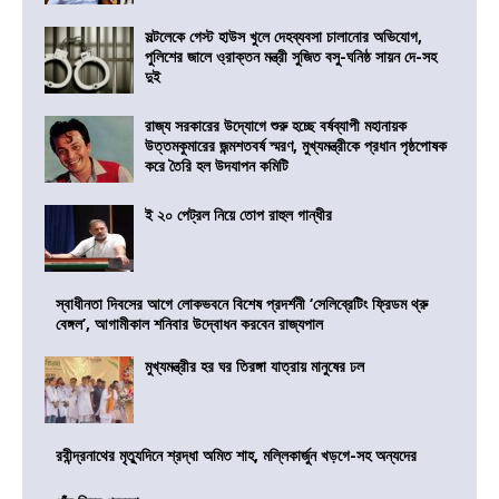
সল্টলেকে গেস্ট হাউস খুলে দেহব্যবসা চালানোর অভিযোগ,
পুলিশের জালে ও্রাক্তন মন্ত্রী সুজিত বসু-ঘনিষ্ঠ সায়ন দে-সহ
দুই
রাজ্য সরকারের উদ্যোগে শুরু হচ্ছে বর্ষব্যাপী মহানায়ক
উত্তমকুমারের জন্মশতবর্ষ স্মরণ, মুখ্যমন্ত্রীকে প্রধান পৃষ্ঠপোষক
করে তৈরি হল উদযাপন কমিটি
ই ২০ পেট্রল নিয়ে তোপ রাহুল গান্ধীর
স্বাধীনতা দিবসের আগে লোকভবনে বিশেষ প্রদর্শনী ‘সেলিব্রেটিং ফ্রিডম থ্রু
বেঙ্গল’, আগামীকাল শনিবার উদ্বোধন করবেন রাজ্যপাল
মুখ্যমন্ত্রীর হর ঘর তিরঙ্গা যাত্রায় মানুষের ঢল
রবীন্দ্রনাথের মৃত্যুদিনে শ্রদ্ধা অমিত শাহ, মল্লিকার্জুন খড়গে-সহ অন্যদের