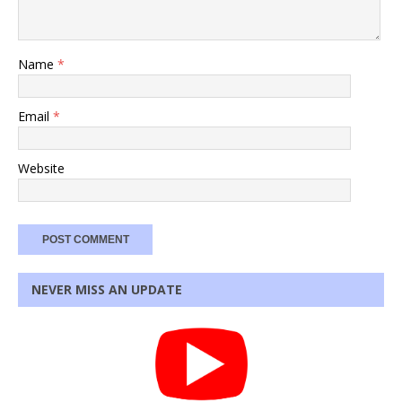
Name
*
Email
*
Website
NEVER MISS AN UPDATE