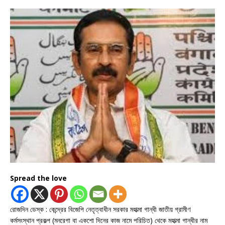
Spread the love
রোজদিন ডেস্ক : কেন্দ্রের বিজেপি নেতৃত্বাধীন সরকার মহাত্মা গান্ধী জাতীয় গ্রামীণ
কর্মসংস্থান প্রকল্প (মনরেগা বা একশো দিনের কাজ নামে পরিচিত) থেকে মহাত্মা গান্ধীর নাম