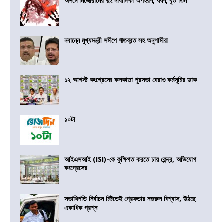
অসমে মিজোরামের দুই নাবালিকা অপহরণ, ধর্ষণ, ধৃত তিন
নবান্নে মুখ্যমন্ত্রী সমীপে ঋতব্রত সহ অনুগামীরা
১২ আগস্ট কংগ্রেসের কলকাতা পুরসভা ঘেরাও কর্মসূচির ডাক
১০টা
আইএসআই (ISI)-কে কুক্ষিগত করতে চায় কেন্দ্র, অভিযোগ
কংগ্রেসের
সভাধিপতি নির্বাচন মিটতেই গ্রেফতার নজরুল বিশ্বাস, উঠছে
একাধিক প্রশ্ন