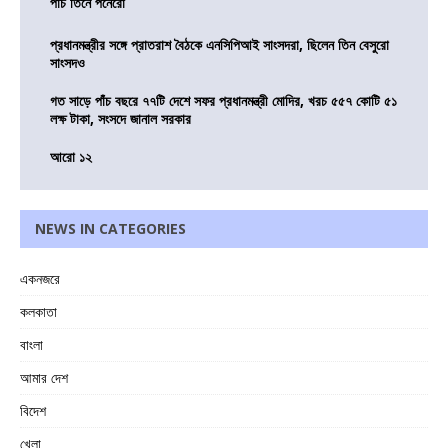
পাঁচ তিনে পনেরো
প্রধানমন্ত্রীর সঙ্গে প্রাতরাশ বৈঠকে এনসিপিআই সাংসদরা, ছিলেন তিন বেসুরো
সাংসদও
গত সাড়ে পাঁচ বছরে ৭৭টি দেশে সফর প্রধানমন্ত্রী মোদির, খরচ ৫৫৭ কোটি ৫১
লক্ষ টাকা, সংসদে জানাল সরকার
আরো ১২
NEWS IN CATEGORIES
একনজরে
কলকাতা
বাংলা
আমার দেশ
বিদেশ
খেলা