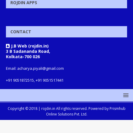
ROJDIN APPS
CONTACT
J.B Web (rojdin.in)
3 B Sadananda Road,
Kolkata-700 026
Email: acharya.piyali@gmail.com
+91 9051872515, +91 9051517441
Copyright © 2018 |
rojdin.in
All rights reserved. Powered by
Prismhub
Online Solutions Pvt. Ltd.