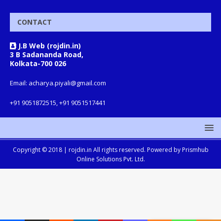
CONTACT
J.B Web (rojdin.in)
3 B Sadananda Road,
Kolkata-700 026
Email: acharya.piyali@gmail.com
+91 9051872515, +91 9051517441
Copyright © 2018 |
rojdin.in
All rights reserved. Powered by
Prismhub
Online Solutions Pvt. Ltd.