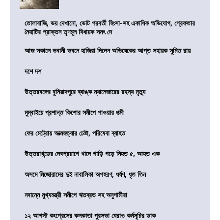
তোলাবাজি, ভয় দেখানো, ভোট পরবর্তী হিংসা-সহ একাধিক অভিযোগ, গ্রেফতার
নৈহাটির প্রাক্তন তৃণমূল বিধায়ক সনৎ দে
আজ সকালে ভবানী ভবনে হাজিরা দিলেন অভিষেকের আপ্ত সহায়ক সুমিত রায়
দশে দশ
উত্তরবঙ্গের বুনিয়াদপুরে ব্যাঙ্ক ম্যানেজারের রহস্য মৃত্যু
মুম্বাইয়ে প্রশান্ত কিশোর সমীপে পাওয়ার পত্মী
ফের মেট্রোয় আত্মহত্যার চেষ্টা, পরিষেবা ব্যাহত
উত্তরাখন্ডের দেবপ্রয়াগে খাদে গাড়ি পড়ে নিহত ৫, আহত এক
অসমে মিজোরামের দুই নাবালিকা অপহরণ, ধর্ষণ, ধৃত তিন
নবান্নে মুখ্যমন্ত্রী সমীপে ঋতব্রত সহ অনুগামীরা
১২ আগস্ট কংগ্রেসের কলকাতা পুরসভা ঘেরাও কর্মসূচির ডাক