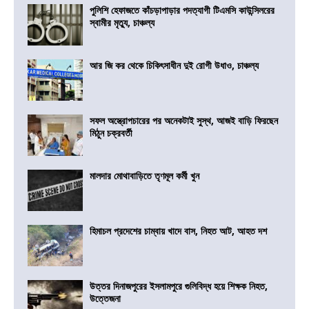
পুলিশি হেফাজতে কাঁচড়াপাড়ার পদত্যাগী টিএমসি কাউন্সিলরের
স্বামীর মৃত্যু, চাঞ্চল্য
আর জি কর থেকে চিকিৎসাধীন দুই রোগী উধাও, চাঞ্চল্য
সফল অস্ত্রোপচারের পর অনেকটাই সুস্থ, আজই বাড়ি ফিরছেন
মিঠুন চক্রবর্তী
মালদার মোথাবাড়িতে তৃণমূল কর্মী খুন
হিমাচল প্রদেশের চাম্বায় খাদে বাস, নিহত আট, আহত দশ
উত্তর দিনাজপুরের ইসলামপুরে গুলিবিদ্ধ হয়ে শিক্ষক নিহত,
উত্তেজনা