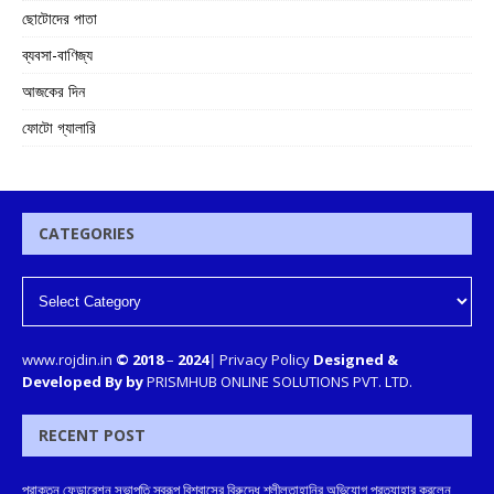
ছোটোদের পাতা
ব্যবসা-বাণিজ্য
আজকের দিন
ফোটো গ্যালারি
CATEGORIES
www.rojdin.in
© 2018
–
2024
|
Privacy Policy
Designed &
Developed By by
PRISMHUB ONLINE SOLUTIONS PVT. LTD.
RECENT POST
প্রাক্তন ফেডারেশন সভাপতি স্বরূপ বিশ্বাসের বিরুদ্ধে শ্লীলতাহানির অভিযোগ প্রত্যাহার করলেন