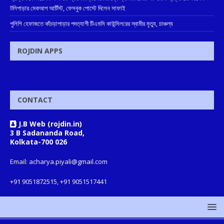
টলিপাড়ার মেকআপ আর্টিস্ট, ফেসবুক পোস্টে দিলেন সাফাই
পুলিশি হেফাজতে কাঁচড়াপাড়ার পদত্যাগী টিএমসি কাউন্সিলরের স্বামীর মৃত্যু, চাঞ্চল্য
ROJDIN APPS
CONTACT
J.B Web (rojdin.in)
3 B Sadananda Road,
Kolkata-700 026
Email: acharya.piyali@gmail.com
+91 9051872515, +91 9051517441