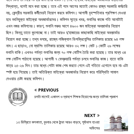
সিদ্ধান্ত, বলেই মনে করা হচ্ছে। তবে এই পদে আগের মতোই কোনও রাজ্য সরকারি কর্মচারি
নয়, কেন্দ্রীয় সরকারি কর্মীদেরই নিয়োগ করবে কমিশন। আগামী বৃহস্পতিবার প্রশিক্ষণ দেওয়া
হবে নবনিযুক্ত মাইক্রো অবজার্ভারদের। কমিশন সূত্রে খবর, শুনানির কাজে গতি আনাটাই
এখন নজর কমিশনের। কারণ, শুনানি শুরুর আগে ৪৬০০ জন মাইক্রো অবজ়ার্ভার নিয়োগ
ছিল। কিন্তু তাতে কুলোচ্ছে না। তাই আরও দু’হাজারের কাছাকাছি মাইক্রো অবজ়ার্ভার
নিয়োগ করা হচ্ছে। তথ্য বলছে, রাজ্যে লজিক্যাল ডিসক্রিপেন্সির তালিকায় রয়েছে ৯৪ লক্ষ
নাম। এ ছাড়াও, নো ম্যাপিং তালিকায় রয়েছে আরও ৩২ লক্ষ। মোট ১ কোটি ২৬ লক্ষের
শুনানি বাকি। এখনও পর্যন্ত শুনানির জন্য ৭০ লক্ষ নোটিস তৈরি করা হয়েছে। তার মধ্যে ৩৪
লক্ষ নোটিস পাঠানো হয়েছে। আগামী ৭ ফেব্রুয়ারি পর্যন্ত চলবে শুনানির কাজ। হাতে বাকি
মাত্র ২৫-২৬ দিন। তার মধ্যে গোটা কাজ শেষ করতে গেলে এই গতিতে এগোলে হবে না৷ এটা
স্পষ্ট হয়ে গিয়েছে। তাই অতিরিক্ত মাইক্রো অবজার্ভার নিয়োগ করে পরিস্থিতি সামাল
দেওয়ার চেষ্টা করছে কমিশন।
PREVIOUS
চলতি মাসেই একাদশ ও দ্বাদশে শিক্ষক নিয়োগের জন্য তালিকা প্রকাশ
NEXT
১৩ ডিগ্রিতে কলকাতা, বুধবার থেকে ঠান্ডা আরও বাড়বে, পূর্বাভাস হাওয়া
অফিসের