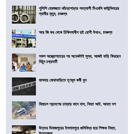
পুলিশি হেফাজতে কাঁচড়াপাড়ার পদত্যাগী টিএমসি কাউন্সিলরের
স্বামীর মৃত্যু, চাঞ্চল্য
আর জি কর থেকে চিকিৎসাধীন দুই রোগী উধাও, চাঞ্চল্য
সফল অস্ত্রোপচারের পর অনেকটাই সুস্থ, আজই বাড়ি ফিরছেন
মিঠুন চক্রবর্তী
মালদার মোথাবাড়িতে তৃণমূল কর্মী খুন
হিমাচল প্রদেশের চাম্বায় খাদে বাস, নিহত আট, আহত দশ
উত্তর দিনাজপুরের ইসলামপুরে গুলিবিদ্ধ হয়ে শিক্ষক নিহত,
উত্তেজনা