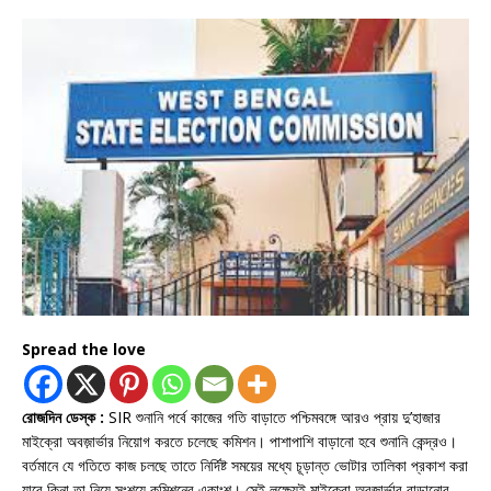
Spread the love
রোজদিন ডেস্ক :
SIR শুনানি পর্বে কাজের গতি বাড়াতে পশ্চিমবঙ্গে আরও প্রায় দু’হাজার
মাইক্রো অবজ়ার্ভার নিয়োগ করতে চলেছে কমিশন। পাশাপাশি বাড়ানো হবে শুনানি কেন্দ্রও।
বর্তমানে যে গতিতে কাজ চলছে তাতে নির্দিষ্ট সময়ের মধ্যে চূড়ান্ত ভোটার তালিকা প্রকাশ করা
যাবে কিনা তা নিয়ে সংশয়ে কমিশনের একাংশ। সেই লক্ষ্যেই মাইক্রো অবজার্ভার বাড়ানোর