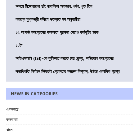
অসমে মিজোরামের দুই নাবালিকা অপহরণ, ধর্ষণ, ধৃত তিন
নবান্নে মুখ্যমন্ত্রী সমীপে ঋতব্রত সহ অনুগামীরা
১২ আগস্ট কংগ্রেসের কলকাতা পুরসভা ঘেরাও কর্মসূচির ডাক
১০টা
আইএসআই (ISI)-কে কুক্ষিগত করতে চায় কেন্দ্র, অভিযোগ কংগ্রেসের
সভাধিপতি নির্বাচন মিটতেই গ্রেফতার নজরুল বিশ্বাস, উঠছে একাধিক প্রশ্ন
NEWS IN CATEGORIES
একনজরে
কলকাতা
বাংলা