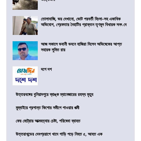
তোলাবাজি, ভয় দেখানো, ভোট পরবর্তী হিংসা-সহ একাধিক
অভিযোগ, গ্রেফতার নৈহাটির প্রাক্তন তৃণমূল বিধায়ক সনৎ দে
আজ সকালে ভবানী ভবনে হাজিরা দিলেন অভিষেকের আপ্ত
সহায়ক সুমিত রায়
দশে দশ
উত্তরবঙ্গের বুনিয়াদপুরে ব্যাঙ্ক ম্যানেজারের রহস্য মৃত্যু
মুম্বাইয়ে প্রশান্ত কিশোর সমীপে পাওয়ার পত্মী
ফের মেট্রোয় আত্মহত্যার চেষ্টা, পরিষেবা ব্যাহত
উত্তরাখন্ডের দেবপ্রয়াগে খাদে গাড়ি পড়ে নিহত ৫, আহত এক