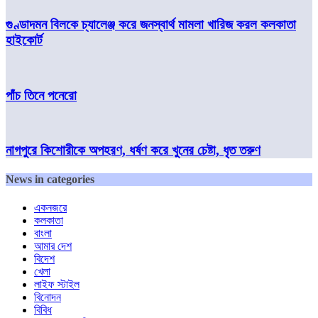
গুণ্ডাদমন বিলকে চ্যালেঞ্জ করে জনস্বার্থ মামলা খারিজ করল কলকাতা
হাইকোর্ট
পাঁচ তিনে পনেরো
নাগপুরে কিশোরীকে অপহরণ, ধর্ষণ করে খুনের চেষ্টা, ধৃত তরুণ
News in categories
একনজরে
কলকাতা
বাংলা
আমার দেশ
বিদেশ
খেলা
লাইফ স্টাইল
বিনোদন
বিবিধ