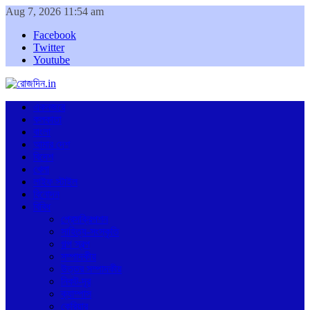
Aug 7, 2026 11:54 am
Facebook
Twitter
Youtube
একনজরে
কলকাতা
বাংলা
আমার দেশ
বিদেশ
খেলা
লাইফ স্টাইল
বিনোদন
বিবিধ
প্রেসক্রিপশন
সাহিত্য-সংস্কৃতি
গল্প স্বল্প
সম্পাদকীয়
উত্তর সম্পাদকীয়
নিকট-দূর
ক্যাম্পাস
কেরিয়ার