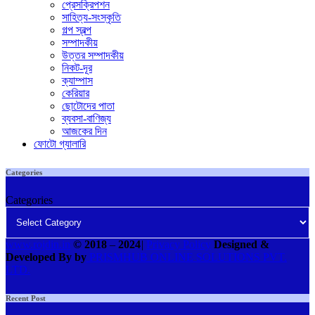
প্রেসক্রিপশন
সাহিত্য-সংস্কৃতি
গল্প স্বল্প
সম্পাদকীয়
উত্তর সম্পাদকীয়
নিকট-দূর
ক্যাম্পাস
কেরিয়ার
ছোটোদের পাতা
ব্যবসা-বাণিজ্য
আজকের দিন
ফোটো গ্যালারি
Categories
Categories
www.rojdin.in
© 2018
–
2024
|
Privacy Policy
Designed &
Developed By by
PRISMHUB ONLINE SOLUTIONS PVT.
LTD.
Recent Post