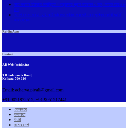
সাত সকালে ইটাহারে মর্মান্তিক পথদুর্ঘটনায় প্রাণ হারালেন ৩ জন, আহত আরও ৮
জন
বিদেশ যেতে মরিয়া, হাইকোর্ট আবেদন খারিজ করতেই ফের সুপ্রিম কোর্টে আর্জি
অভিষেকের
Rojdin Apps
Contact
J.B Web (rojdin.in)
3 B Sadananda Road,
Kolkata-700 026
Email: acharya.piyali@gmail.com
+91 9051872515, +91 9051517441
একনজরে
কলকাতা
বাংলা
আমার দেশ