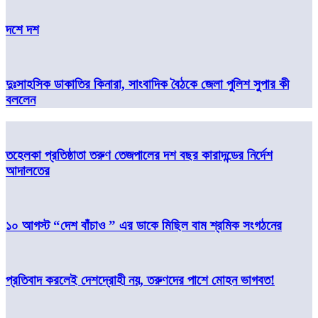
দশে দশ
দুঃসাহসিক ডাকাতির কিনারা, সাংবাদিক বৈঠকে জেলা পুলিশ সুপার কী
বললেন
তহেলকা প্রতিষ্ঠাতা তরুণ তেজপালের দশ বছর কারাদন্ডের নির্দেশ
আদালতের
১০ আগস্ট “দেশ বাঁচাও ” এর ডাকে মিছিল বাম শ্রমিক সংগঠনের
প্রতিবাদ করলেই দেশদ্রোহী নয়, তরুণদের পাশে মোহন ভাগবত!