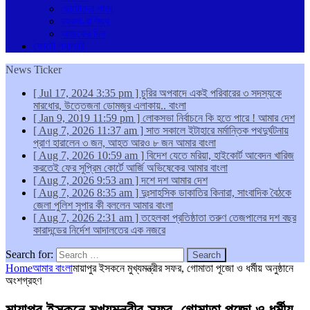
ছোটোদের পাতা
ব্যবসা-বাণিজ্য
আজকের দিন
ফোটো গ্যালারি
News Ticker
[ Jul 17, 2024 3:35 pm ]
চুরির অপবাদে একই পরিবারের ৩ সদস্যকে
মারধোর, উত্তেজনা ডোমজুর এলাকায়..
বাংলা
[ Jan 9, 2019 11:59 pm ]
লোকসভা নির্বাচনে কি হতে পারে !
আমার দেশ
[ Aug 7, 2026 11:37 am ]
সাত সকালে ইটাহারে মর্মান্তিক পথদুর্ঘটনায়
প্রাণ হারালেন ৩ জন, আহত আরও ৮ জন
আমার বাংলা
[ Aug 7, 2026 10:59 am ]
বিদেশ যেতে মরিয়া, হাইকোর্ট আবেদন খারিজ
করতেই ফের সুপ্রিম কোর্টে আর্জি অভিষেকের
আমার বাংলা
[ Aug 7, 2026 9:53 am ]
দশে দশ
আমার দেশ
[ Aug 7, 2026 8:35 am ]
দুঃসাহসিক ডাকাতির কিনারা, সাংবাদিক বৈঠকে
জেলা পুলিশ সুপার কী বললেন
আমার বাংলা
[ Aug 7, 2026 2:31 am ]
তহেলকা প্রতিষ্ঠাতা তরুণ তেজপালের দশ বছর
কারাদন্ডের নির্দেশ আদালতের
এক নজরে
Search for:
Home
আমার বাংলা
মায়াপুর ইসকনে মুখ্যমন্ত্রীর সফর, গোমাতা পূজো ও ধর্মীয় অনুষ্ঠানে
অংশগ্রহণ
মায়াপুর ইসকনে মুখ্যমন্ত্রীর সফর, গোমাতা পূজো ও ধর্মীয়