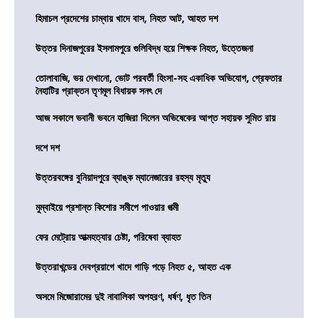
হিমাচল প্রদেশের চাম্বায় খাদে বাস, নিহত আট, আহত দশ
উত্তর দিনাজপুরের ইসলামপুরে গুলিবিদ্ধ হয়ে শিক্ষক নিহত, উত্তেজনা
তোলাবাজি, ভয় দেখানো, ভোট পরবর্তী হিংসা-সহ একাধিক অভিযোগ, গ্রেফতার
নৈহাটির প্রাক্তন তৃণমূল বিধায়ক সনৎ দে
আজ সকালে ভবানী ভবনে হাজিরা দিলেন অভিষেকের আপ্ত সহায়ক সুমিত রায়
দশে দশ
উত্তরবঙ্গের বুনিয়াদপুরে ব্যাঙ্ক ম্যানেজারের রহস্য মৃত্যু
মুম্বাইয়ে প্রশান্ত কিশোর সমীপে পাওয়ার পত্মী
ফের মেট্রোয় আত্মহত্যার চেষ্টা, পরিষেবা ব্যাহত
উত্তরাখন্ডের দেবপ্রয়াগে খাদে গাড়ি পড়ে নিহত ৫, আহত এক
অসমে মিজোরামের দুই নাবালিকা অপহরণ, ধর্ষণ, ধৃত তিন