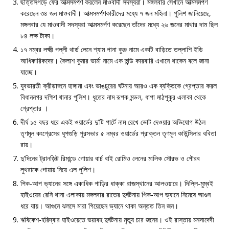
ছত্তিসগড়ে ফের আত্মসমর্পণ করলেন মাওবাদী সদস্যরা। মঙ্গলবার সেখানে আত্মসমর্পণ
করেছেন ৩৪ জন মাওবাদী। আত্মসমর্পণকারীদের মধ্যে ৭ জন মহিলা। পুলিশ জানিয়েছে,
মঙ্গলবার যে মাওবাদী সদস্যরা আত্মসমর্পণ করেছেন তাঁদের মধ্যে ২৬ জনের মাথার দাম ছিল
৮৪ লক্ষ টাকা।
১৭ নম্বর লক্ষ্মী পল্লী থার্ড লেনে শ্যাম পানা কুঞ্জ নামে একটি বাড়িতে তল্লাশি ইডি
আধিকারিকদের। কৈলাশ কুমার ভার্মা নামে এক হুন্ডি কারবারি এখানে থাকেন বলে জানা
যাচ্ছে।
যুবভারতী ক্রীড়াঙ্গনে হাঙ্গামা এবং ভাঙচুরের ঘটনায় আরও এক ব্যক্তিকে গ্রেপ্তার করল
বিধাননগর দক্ষিণ থানার পুলিশ। ধৃতের নাম রূপক মন্ডল, ধাপা মাঠপুকুর এলাকা থেকে
গ্রেপ্তার ।
দীর্ঘ ১৫ বছর ধরে একই ওয়ার্ডের দু’টি পার্টে নাম রেখে ভোট দেওয়ার অভিযোগ উঠল
তৃণমূল কংগ্রেসের ধূপগুড়ি পুরসভার ৫ নম্বর ওয়ার্ডের প্রাক্তন তৃণমূল কাউন্সিলার ববিতা
রায়।
দু’দিনের ট্রানজ়িট রিমান্ডে গোয়ার বার্চ বাই রোমিও লেনের মালিক সৌরভ ও গৌরব
লুথরাকে গোয়ায় নিয়ে এল পুলিশ।
পিক-আপ ভ্যানের সঙ্গে একাধিক গাড়ির ধাক্কা রাজস্থানের আলওয়ারে। দিল্লি-মুম্বই
হাইওয়ের রেনি থানা এলাকায় মঙ্গলবার রাতের দুর্ঘটনায় পিক-আপ ভ্যানে নিমেষে আগুন
ধরে যায়। আগুনে ঝলসে মারা গিয়েছেন ভ্যানে থাকা অন্তত তিন জন।
ঋষিকেশ-হরিদ্বার হাইওয়েতে ভয়াবহ দুর্ঘটনায় মৃত্যু চার জনের। ওই রাস্তায় মনসাদেবী