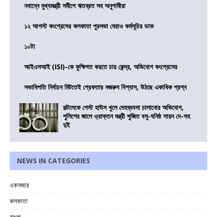
নবান্নে মুখ্যমন্ত্রী সমীপে ঋতব্রত সহ অনুগামীরা
১২ আগস্ট কংগ্রেসের কলকাতা পুরসভা ঘেরাও কর্মসূচির ডাক
১০টা
আইএসআই (ISI)-কে কুক্ষিগত করতে চায় কেন্দ্র, অভিযোগ কংগ্রেসের
সভাধিপতি নির্বাচন মিটতেই গ্রেফতার নজরুল বিশ্বাস, উঠছে একাধিক প্রশ্ন
সল্টলেকে গেস্ট হাউস খুলে দেহব্যবসা চালানোর অভিযোগ,
পুলিশের জালে ও্রাক্তন মন্ত্রী সুজিত বসু-ঘনিষ্ঠ সায়ন দে-সহ
দুই
NEWS IN CATEGORIES
একনজরে
কলকাতা
বাংলা