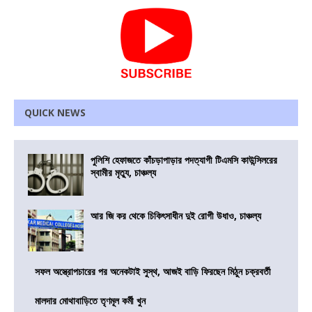
QUICK NEWS
পুলিশি হেফাজতে কাঁচড়াপাড়ার পদত্যাগী টিএমসি কাউন্সিলরের
স্বামীর মৃত্যু, চাঞ্চল্য
আর জি কর থেকে চিকিৎসাধীন দুই রোগী উধাও, চাঞ্চল্য
সফল অস্ত্রোপচারের পর অনেকটাই সুস্থ, আজই বাড়ি ফিরছেন মিঠুন চক্রবর্তী
মালদার মোথাবাড়িতে তৃণমূল কর্মী খুন