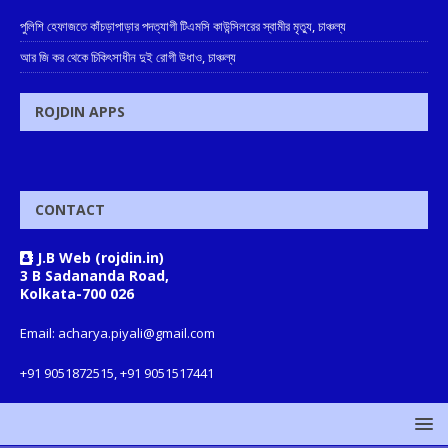
পুলিশি হেফাজতে কাঁচড়াপাড়ার পদত্যাগী টিএমসি কাউন্সিলরের স্বামীর মৃত্যু, চাঞ্চল্য
আর জি কর থেকে চিকিৎসাধীন দুই রোগী উধাও, চাঞ্চল্য
ROJDIN APPS
CONTACT
J.B Web (rojdin.in)
3 B Sadananda Road,
Kolkata-700 026
Email: acharya.piyali@gmail.com
+91 9051872515, +91 9051517441