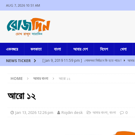
AUG 7, 2026 10:51 AM
একনজরে
কলকাতা
বাংলা
আমার দেশ
বিদেশ
খেলা
[ Jan 9, 2019 11:59 pm ]
লোকসভা নির্বাচনে কি হতে পারে !
আমার 
NEWS TICKER
[ Aug 7, 2026 9:53 am ]
দশে দশ
আমার দেশ
HOME
আমার বাংলা
আরো ১২
[ Aug 7, 2026 8:35 am ]
দুঃসাহসিক ডাকাতির কিনারা, সাংবাদিক বৈঠকে 
[ Aug 7, 2026 2:31 am ]
তহেলকা প্রতিষ্ঠাতা তরুণ তেজপালের দশ বছর 
আরো ১২
[ Aug 7, 2026 2:17 am ]
১০ আগস্ট “দেশ বাঁচাও ” এর ডাকে মিছিল বা
[ Aug 7, 2026 1:52 am ]
প্রতিবাদ করলেই দেশদ্রোহী নয়, তরুণদের 
Jan 13, 2026 12:26 pm
Rojdin desk
আমার বাংলা
,
বাংলা
0
[ Jul 17, 2024 3:35 pm ]
চুরির অপবাদে একই পরিবারের ৩ সদস্যকে মা