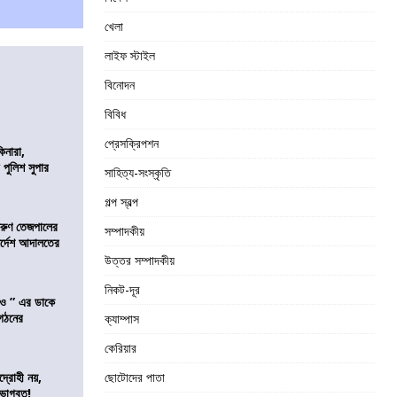
খেলা
লাইফ স্টাইল
বিনোদন
বিবিধ
প্রেসক্রিপশন
িনারা,
 পুলিশ সুপার
সাহিত্য-সংস্কৃতি
গল্প স্বল্প
তরুণ তেজপালের
সম্পাদকীয়
ির্দেশ আদালতের
উত্তর সম্পাদকীয়
নিকট-দূর
াও ” এর ডাকে
ংগঠনের
ক্যাম্পাস
কেরিয়ার
দ্রোহী নয়,
ছোটোদের পাতা
 ভাগবত!