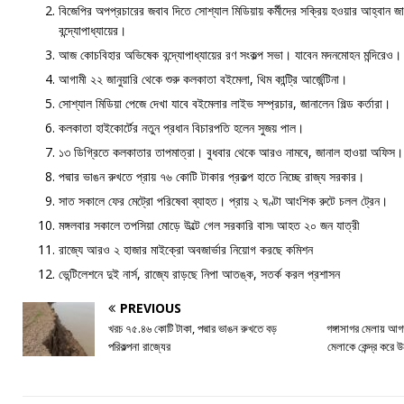
বিজেপির অপপ্রচারের জবাব দিতে সোশ্যাল মিডিয়ায় কর্মীদের সক্রিয় হওয়ার আহ্বান জানিয়
বন্দ্যোপাধ্যায়ের।
আজ কোচবিহার অভিষেক বন্দ্যোপাধ্যায়ের রণ সংকল্প সভা। যাবেন মদনমোহন মন্দিরেও।
আগামী ২২ জানুয়ারি থেকে শুরু কলকাতা বইমেলা, থিম কান্ট্রি আর্জেন্টিনা।
সোশ্যাল মিডিয়া পেজে দেখা যাবে বইমেলার লাইভ সম্প্রচার, জানালেন গিল্ড কর্তারা।
কলকাতা হাইকোর্টের নতুন প্রধান বিচারপতি হলেন সুজয় পাল।
১৩ ডিগ্রিতে কলকাতার তাপমাত্রা। বুধবার থেকে আরও নামবে, জানাল হাওয়া অফিস।
পদ্মার ভাঙন রুখতে প্রায় ৭৬ কোটি টাকার প্রকল্প হাতে নিচ্ছে রাজ্য সরকার।
সাত সকালে ফের মেট্রো পরিষেবা ব্যাহত। প্রায় ২ ঘণ্টা আংশিক রুটে চলল ট্রেন।
মঙ্গলবার সকালে তপসিয়া মোড়ে উল্টে গেল সরকারি বাস৷ আহত ২০ জন যাত্রী
রাজ্যে আরও ২ হাজার মাইক্রো অবজার্ভার নিয়োগ করছে কমিশন
ভেন্টিলেশনে দুই নার্স, রাজ্যে রাড়ছে নিপা আতঙ্ক, সতর্ক করল প্রশাসন
PREVIOUS
খরচ ৭৫.৪৬ কোটি টাকা, পদ্মার ভাঙন রুখতে বড়
গঙ্গাসাগর মেলায় আগত 
পরিকল্পনা রাজ্যের
মেলাকে কেন্দ্র করে