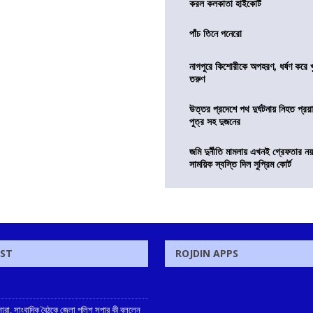
করল কলকাতা হাইকোর্ট
পাঁচ তিনে পনেরো
নাগপুরে কিশোরীকে অপহরণ, ধর্ষণ করে খুন
তরুণ
উত্তর প্রদেশে পথ দুর্ঘটনায় নিহত প্রয়া
পুত্র সহ দুজনের
জমি দুর্নীতি মামলায় এখনই গ্রেফতার নয়
সাময়িক স্বস্তি দিল সুপ্রিম কোর্ট
OST
ROJDIN APPS
নারা, সাংবাদিক বৈঠকে জেলা পুলিশ সুপার কী বললেন