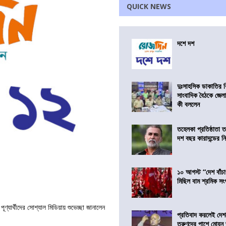
QUICK NEWS
দশে দশ
দুঃসাহসিক ডাকাতির ক
সাংবাদিক বৈঠকে জেলা
কী বললেন
তহেলকা প্রতিষ্ঠাতা 
দশ বছর কারাদন্ডের ন
১০ আগস্ট “দেশ বাঁচ
মিছিল বাম শ্রমিক স
্যার্থীদের সোশ্যাল মিডিয়ায় শুভেচ্ছা জানালেন
প্রতিবাদ করলেই দেশ
তরুণদের পাশে মোহন