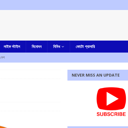
লাইফ স্টাইল
বিনোদন
বিবিধ
ফোটো গ্যালারি
দেশ
NEVER MISS AN UPDATE
জেলা পুলিশ সুপার কী বললেন
আমার বাংলা
কারাদন্ডের নির্দেশ আদালতের
এক নজরে
ম শ্রমিক সংগঠনের
আমার বাংলা
পাশে মোহন ভাগবত!
এক নজরে
রধোর, উত্তেজনা ডোমজুর এলাকায়..
বাংলা