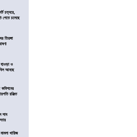
র্ট চত্বরে,
ি পেতে চলেছে
র তিরঙ্গা
ঘোষণা
 হাওড়া ও
স বিল আনছে
ী কমিশনের
চারপতি রঞ্জিত
ে সাব
েফতার
থ মামলা খারিজ