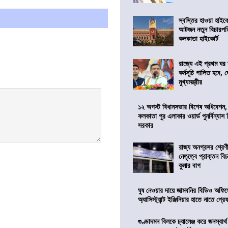
স্বস্তির হাওয়া হাইকো
আটজন নতুন বিচারপত
কলকাতা হাইকোর্ট
রাজ্যে এই প্রথম ঘর ঘ
কর্মসূচি পালিত হবে, 
মুখ্যমন্ত্রীর
১২ অগস্ট বিধানসভার বিশেষ অধিবেশন,
কলকাতা পুর এলাকার ওয়ার্ড পুনর্বিন্যা
সরকার
রাজ্য অনগ্রসর শ্রেণ
নেতৃত্বে প্রাক্তন বি
কুমার বাগ
ঘুষ নেওয়ার দায়ে জামবনির বিডিও অফিস
অ্যাসিস্ট্যান্ট ইঞ্জিনিয়ার হাতে নাতে গ্র
গুণ্ডাদমন বিলকে চ্যালেঞ্জ করে জনস্বার্