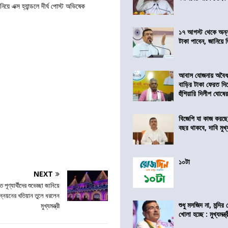
ে এক্স হ্যান্ডলে দীর্ঘ পোস্ট অভিষেক
১৭ আগস্ট থেকে অন্নপূ
টাকা পাবেন, জানিয়ে দিল
আবাস যোজনায় অবৈধ 
বাড়ির টাকা ফেরত দি
হুঁশিয়ারি দিলীপ ঘোষে
বিজেপি যা কাজ করছে
বছর থাকবে, দাবি মুখ্যম
১০টা
NEXT
পূণ্যার্থীদের শুভেচ্ছা জানিয়ে
 উন্নয়নের খতিয়ান তুলে ধরলেন
শুধু মসজিদ না, মন্দি
মুখ্যমন্ত্রী
খোলা হচ্ছে : মুখ্যমন্ত্