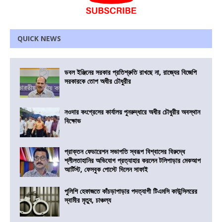
QUICK NEWS
ডবল ইঞ্জিনের সরকার প্রতিশ্রুতি রাখছে না, রাজ্যের বিজেপি
সরকারকে তোপ অধীর চৌধুরীর
নওদার কংগ্রেসের কার্যালয় পুনরুদ্ধারে অধীর চৌধুরীর অবস্থান
বিক্ষোভ
প্রাক্তন ফেডারেশন সভাপতি স্বরূপ বিশ্বাসের বিরুদ্ধে
শ্লীলতাহানির অভিযোগ প্রত্যাহার করলেন টলিপাড়ার মেকআপ
আর্টিস্ট, ফেসবুক পোস্টে দিলেন সাফাই
পুলিশি হেফাজতে কাঁচড়াপাড়ার পদত্যাগী টিএমসি কাউন্সিলরের
স্বামীর মৃত্যু, চাঞ্চল্য