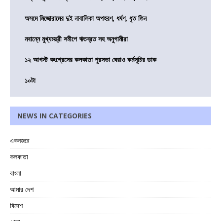
অসমে মিজোরামের দুই নাবালিকা অপহরণ, ধর্ষণ, ধৃত তিন
নবান্নে মুখ্যমন্ত্রী সমীপে ঋতব্রত সহ অনুগামীরা
১২ আগস্ট কংগ্রেসের কলকাতা পুরসভা ঘেরাও কর্মসূচির ডাক
১০টা
NEWS IN CATEGORIES
একনজরে
কলকাতা
বাংলা
আমার দেশ
বিদেশ