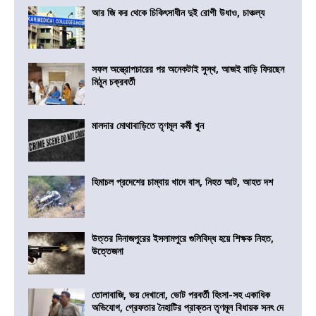
আর জি কর থেকে চিকিৎসাধীন দুই রোগী উধাও, চাঞ্চল্য
সফল অস্ত্রোপচারের পর অনেকটাই সুস্থ, আজই বাড়ি ফিরছেন
মিঠুন চক্রবর্তী
মালদার মোথাবাড়িতে তৃণমূল কর্মী খুন
হিমাচল প্রদেশের চাম্বায় খাদে বাস, নিহত আট, আহত দশ
উত্তর দিনাজপুরের ইসলামপুরে গুলিবিদ্ধ হয়ে শিক্ষক নিহত,
উত্তেজনা
তোলাবাজি, ভয় দেখানো, ভোট পরবর্তী হিংসা-সহ একাধিক
অভিযোগ, গ্রেফতার নৈহাটির প্রাক্তন তৃণমূল বিধায়ক সনৎ দে