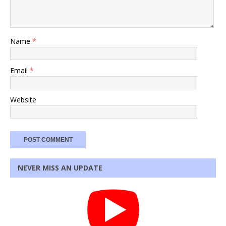
Name
*
Email
*
Website
NEVER MISS AN UPDATE