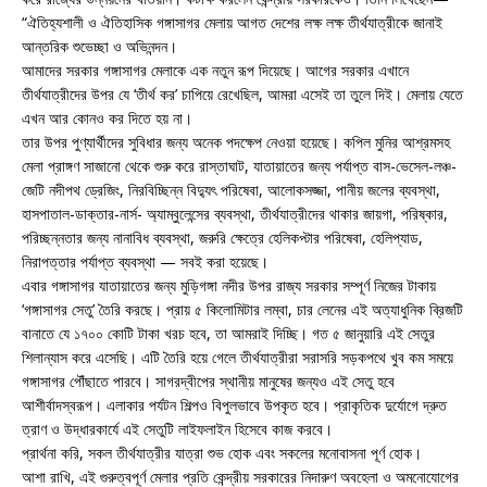
“ঐতিহ্যশালী ও ঐতিহাসিক গঙ্গাসাগর মেলায় আগত দেশের লক্ষ লক্ষ তীর্থযাত্রীকে জানাই
আন্তরিক শুভেচ্ছা ও অভিনন্দন।
আমাদের সরকার গঙ্গাসাগর মেলাকে এক নতুন রূপ দিয়েছে। আগের সরকার এখানে
তীর্থযাত্রীদের উপর যে ‘তীর্থ কর’ চাপিয়ে রেখেছিল, আমরা এসেই তা তুলে দিই। মেলায় যেতে
এখন আর কোনও কর দিতে হয় না।
তার উপর পুণ্যার্থীদের সুবিধার জন্য অনেক পদক্ষেপ নেওয়া হয়েছে। কপিল মুনির আশ্রমসহ
মেলা প্রাঙ্গণ সাজানো থেকে শুরু করে রাস্তাঘাট, যাতায়াতের জন্য পর্যাপ্ত বাস-ভেসেল-লঞ্চ-
জেটি নদীপথ ড্রেজিং, নিরবিচ্ছিন্ন বিদ্যুৎ পরিষেবা, আলোকসজ্জা, পানীয় জলের ব্যবস্থা,
হাসপাতাল-ডাক্তার-নার্স- অ্যাম্বুলেন্সের ব্যবস্থা, তীর্থযাত্রীদের থাকার জায়গা, পরিষ্কার,
পরিচ্ছন্নতার জন্য নানাবিধ ব্যবস্থা, জরুরি ক্ষেত্রে হেলিকপ্টার পরিষেবা, হেলিপ্যাড,
নিরাপত্তার পর্যাপ্ত ব্যবস্থা — সবই করা হয়েছে।
এবার গঙ্গাসাগর যাতায়াতের জন্য মুড়িগঙ্গা নদীর উপর রাজ্য সরকার সম্পূর্ণ নিজের টাকায়
‘গঙ্গাসাগর সেতু’ তৈরি করছে। প্রায় ৫ কিলোমিটার লম্বা, চার লেনের এই অত্যাধুনিক ব্রিজটি
বানাতে যে ১৭০০ কোটি টাকা খরচ হবে, তা আমরাই দিচ্ছি। গত ৫ জানুয়ারি এই সেতুর
শিলান্যাস করে এসেছি। এটি তৈরি হয়ে গেলে তীর্থযাত্রীরা সরাসরি সড়কপথে খুব কম সময়ে
গঙ্গাসাগর পৌঁছাতে পারবে। সাগরদ্বীপের স্থানীয় মানুষের জন্যও এই সেতু হবে
আশীর্বাদস্বরূপ। এলাকার পর্যটন শিল্পও বিপুলভাবে উপকৃত হবে। প্রাকৃতিক দুর্যোগে দ্রুত
ত্রাণ ও উদ্ধারকার্যে এই সেতুটি লাইফলাইন হিসেবে কাজ করবে।
প্রার্থনা করি, সকল তীর্থযাত্রীর যাত্রা শুভ হোক এবং সকলের মনোবাসনা পূর্ণ হোক।
আশা রাখি, এই গুরুত্বপূর্ণ মেলার প্রতি কেন্দ্রীয় সরকারের নিদারুণ অবহেলা ও অমনোযোগের