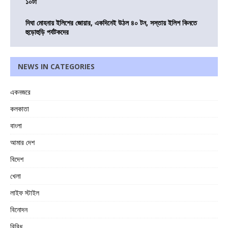
১০টা
দিঘা মোহনায় ইলিশের জোয়ার, একদিনেই উঠল ৪০ টন, সস্তায় ইলিশ কিনতে
হুড়োহুড়ি পর্যটকদের
NEWS IN CATEGORIES
একনজরে
কলকাতা
বাংলা
আমার দেশ
বিদেশ
খেলা
লাইফ স্টাইল
বিনোদন
বিবিধ