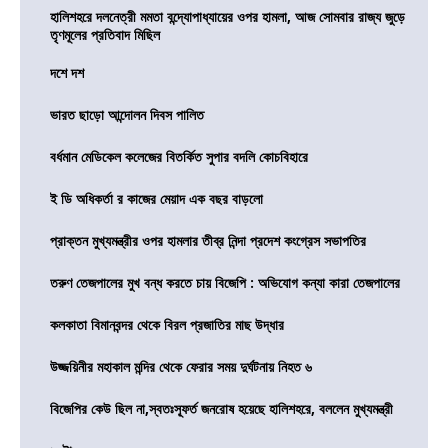
হালিশহরে দলনেত্রী মমতা বন্দ্যোপাধ্যায়ের ওপর হামলা, আজ সোমবার রাজ্য জুড়ে
তৃণমূলের প্রতিবাদ মিছিল
দশে দশ
ভারত ছাড়ো আন্দোলন দিবস পালিত
বর্ধমান মেডিকেল কলেজের বিতর্কিত সুপার বদলি কোচবিহারে
ই ডি অধিকর্তা র কাজের মেয়াদ এক বছর বাড়লো
প্রাক্তন মুখ্যমন্ত্রীর ওপর হামলার তীব্র নিন্দা প্রদেশ কংগ্রেস সভাপতির
তরুণ তেজপালের মুখ বন্ধ করতে চায় বিজেপি : অভিযোগ কন্যা কারা তেজপালের
কলকাতা বিমানবন্দর থেকে বিরল প্রজাতির মাছ উদ্ধার
উজ্জয়িনীর মহাকাল মন্দির থেকে ফেরার সময় দুর্ঘটনায় নিহত ৬
বিজেপির কেউ ছিল না,স্বতঃস্ফূর্ত জনরোষ হয়েছে হালিশহরে, বললেন মুখ্যমন্ত্রী