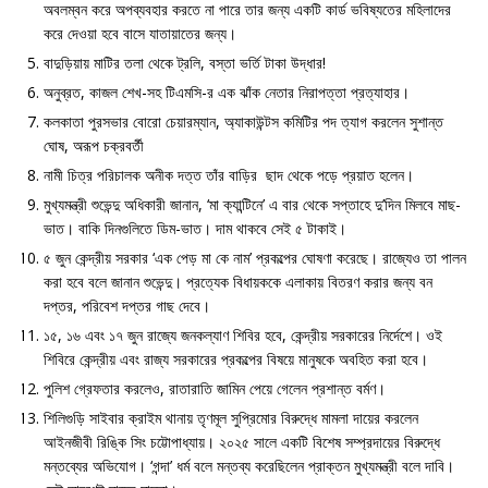
অবলম্বন করে অপব্যবহার করতে না পারে তার জন্য একটি কার্ড ভবিষ্যতের মহিলাদের
করে দেওয়া হবে বাসে যাতায়াতের জন্য।
বাদুড়িয়ায় মাটির তলা থেকে ট্রলি, বস্তা ভর্তি টাকা উদ্ধার!
অনুব্রত, কাজল শেখ-সহ টিএমসি-র এক ঝাঁক নেতার নিরাপত্তা প্রত্যাহার।
কলকাতা পুরসভার বোরো চেয়ারম্যান, অ্যাকাউন্টস কমিটির পদ ত্যাগ করলেন সুশান্ত
ঘোষ, অরূপ চক্রবর্তী
নামী চিত্র পরিচালক অনীক দত্ত তাঁর বাড়ির ছাদ থেকে পড়ে প্রয়াত হলেন।
মুখ্যমন্ত্রী শুভেন্দু অধিকারী জানান, ‘মা ক্যান্টিনে’ এ বার থেকে সপ্তাহে দু’দিন মিলবে মাছ-
ভাত। বাকি দিনগুলিতে ডিম-ভাত। দাম থাকবে সেই ৫ টাকাই।
৫ জুন কেন্দ্রীয় সরকার ‘এক পেড় মা কে নাম’ প্রকল্পের ঘোষণা করেছে। রাজ্যেও তা পালন
করা হবে বলে জানান শুভেন্দু। প্রত্যেক বিধায়ককে এলাকায় বিতরণ করার জন্য বন
দপ্তর, পরিবেশ দপ্তর গাছ দেবে।
১৫, ১৬ এবং ১৭ জুন রাজ্যে জনকল্যাণ শিবির হবে, কেন্দ্রীয় সরকারের নির্দেশে। ওই
শিবিরে কেন্দ্রীয় এবং রাজ্য সরকারের প্রকল্পের বিষয়ে মানুষকে অবহিত করা হবে।
পুলিশ গ্রেফতার করলেও, রাতারাতি জামিন পেয়ে গেলেন প্রশান্ত বর্মণ।
শিলিগুড়ি সাইবার ক্রাইম থানায় তৃণমূল সুপ্রিমোর বিরুদ্ধে মামলা দায়ের করলেন
আইনজীবী রিঙ্কি সিং চট্টোপাধ্যায়। ২০২৫ সালে একটি বিশেষ সম্প্রদায়ের বিরুদ্ধে
মন্তব্যের অভিযোগ। ‘গন্দা’ ধর্ম বলে মন্তব্য করেছিলেন প্রাক্তন মুখ্যমন্ত্রী বলে দাবি।