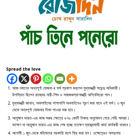
Spread the love
আজ নবান্নে অন্নপূর্ণা যোজনা-র ফর্ম প্রকাশ করলেন মুখ্যমন্ত্রী শুভেন্দু অধিকারী।
উপস্থিত ছিলেন রাজ্যের নারী-শিশু ও সমাজকল্যাণমন্ত্রী অগ্নিমিত্রা পাল।
মুখ্যমন্ত্রী জানান, অফলাইনের পাশাপাশি অনলাইনেও পূরণ করা যাবে ওই ফর্ম। ৩ জুন
থেকে অন্নপূর্ণা যোজনার টাকা পাওয়া শুরু হবে।
আযুষ্মান ভারত-এর কাজ শুরুর ক্ষেত্রে ৯৭৬ কোটি টাকার অনুমোদন পেয়ে গেছি আমরা।
যতক্ষণ না আয়ুষ্মান ভারত-এর কাজ শেষ হচ্ছে ততক্ষণ স্বাস্থ্যসাথী কার্ড কার্যকরী থাকবে।
আগামী ১ জুন থেকে মহিলাদের সরকারি বাসে ফ্রি করা হল। এক্ষেত্রেও অসদুপায়