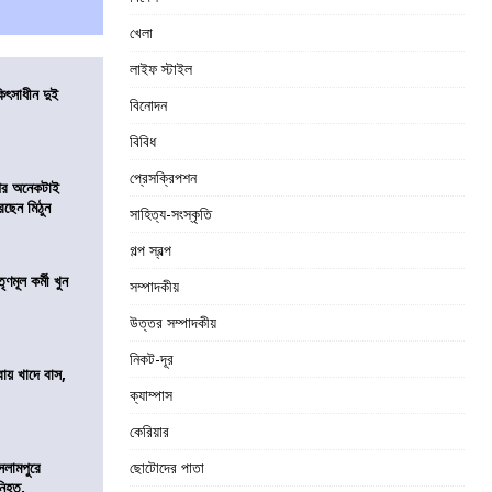
খেলা
লাইফ স্টাইল
ৎসাধীন দুই
বিনোদন
বিবিধ
প্রেসক্রিপশন
 পর অনেকটাই
রছেন মিঠুন
সাহিত্য-সংস্কৃতি
গল্প স্বল্প
ণমূল কর্মী খুন
সম্পাদকীয়
উত্তর সম্পাদকীয়
নিকট-দূর
বায় খাদে বাস,
শ
ক্যাম্পাস
কেরিয়ার
সলামপুরে
ছোটোদের পাতা
 নিহত,