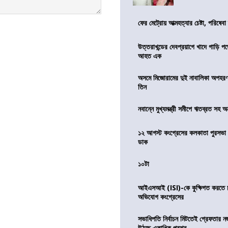
ফের মেট্রোয় আত্মহত্যার চেষ্টা, পরিষেবা
উত্তরাখন্ডের দেবপ্রয়াগে খাদে গাড়ি প
আহত এক
অসমে মিজোরামের দুই নাবালিকা অপহরণ, 
তিন
নবান্নে মুখ্যমন্ত্রী সমীপে ঋতব্রত সহ অ
১২ আগস্ট কংগ্রেসের কলকাতা পুরসভা ঘ
ডাক
১০টা
আইএসআই (ISI)-কে কুক্ষিগত করতে চায়
অভিযোগ কংগ্রেসের
সভাধিপতি নির্বাচন মিটতেই গ্রেফতার ন
উঠছে একাধিক প্রশ্ন