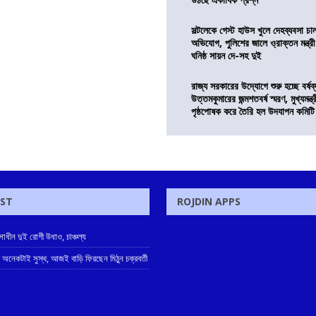
সল্টলেকে গেস্ট হাউস খুলে দেহব্যবসা চ
অভিযোগ, পুলিশের জালে ও্রাক্তন মন্ত্রী
ঘনিষ্ঠ সায়ন দে-সহ দুই
রাজ্য সরকারের উদ্যোগে শুরু হচ্ছে বর্ষব
উত্তমকুমারের জন্মশতবর্ষ স্মরণ, মুখ্যমন্ত
পৃষ্ঠপোষক করে তৈরি হল উদযাপন কমিটি
OST
ROJDIN APPS
াধীন দুই রোগী উধাও, চাঞ্চল্য
 অনেকটাই সুস্থ, আজই বাড়ি ফিরছেন মিঠুন চক্রবর্তী