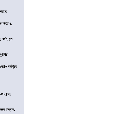
 ব্যাহত
ড়ে নিহত ৫,
ধর্ষণ, ধৃত
নুগামীরা
েরাও কর্মসূচির
 কেন্দ্র,
জরুল বিশ্বাস,