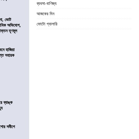
ব্যবসা-বাণিজ্য
আজকের দিন
নো, ভোট
ফোটো গ্যালারি
কাধিক অভিযোগ,
াক্তন তৃণমূল
নে হাজিরা
্ত সহায়ক
রে ব্যাঙ্ক
যু
কিশোর সমীপে