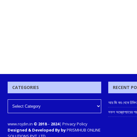
CATEGORIES
RECENT P
আর জি কর থেকে চিকিৎস
সফল অস্ত্রোপচারের পর
www.rojdin.in
© 2018
–
2024
|
Privacy Policy
Designed & Developed By by
PRISMHUB ONLINE
SOLUTIONS PVT. LTD.