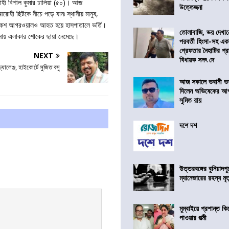
রোহী বিশাল কুমার ঢালিয়া (৫০)। আজ
উত্তেজনা
আরোহী ছিটকে নীচে পড়ে যান৷ স্থানীয় মানুষ,
 রাকেশ আগরওয়ালও আহত হয়ে হাসপাতালে ভর্তি।
তোলাবাজি, ভয় দেখা
্ঘটনায় এলাকার শোকের ছায়া নেমেছে।
পরবর্তী হিংসা-সহ এ
গ্রেফতার নৈহাটির প্র
NEXT
বিধায়ক সনৎ দে
্যালেঞ্জ, হাইকোর্টে সুজিত বসু
আজ সকালে ভবানী ভব
দিলেন অভিষেকের আপ
সুমিত রায়
দশে দশ
উত্তরবঙ্গের বুনিয়াদপু
ম্যানেজারের রহস্য মৃত্
মুম্বাইয়ে প্রশান্ত 
পাওয়ার পত্মী