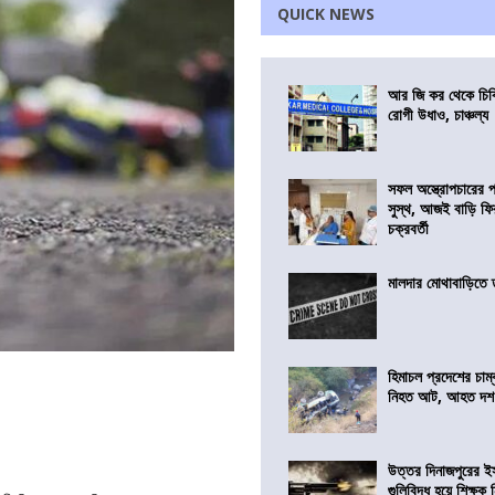
QUICK NEWS
আর জি কর থেকে চিকি
রোগী উধাও, চাঞ্চল্য
সফল অস্ত্রোপচারের
সুস্থ, আজই বাড়ি ফি
চক্রবর্তী
মালদার মোথাবাড়িতে তৃ
হিমাচল প্রদেশের চাম্
নিহত আট, আহত দ
উত্তর দিনাজপুরের ই
গুলিবিদ্ধ হয়ে শিক্ষক