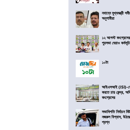
নবান্নে মুখ্যমন্ত্রী 
অনুগামীরা
১২ আগস্ট কংগ্রেসে
পুরসভা ঘেরাও কর্মসূ
১০টা
আইএসআই (ISI)-কে 
করতে চায় কেন্দ্র, অ
কংগ্রেসের
সভাধিপতি নির্বাচন ম
নজরুল বিশ্বাস, উঠছ
প্রশ্ন