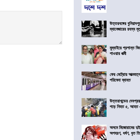
উত্তরবঙ্গের বুনিয়াদপু
ম্যানেজারের রহস্য মৃত্
মুম্বাইয়ে প্রশান্ত 
পাওয়ার পত্মী
ফের মেট্রোয় আত্মহত্যা
পরিষেবা ব্যাহত
উত্তরাখন্ডের দেবপ্র
পড়ে নিহত ৫, আহত
অসমে মিজোরামের দুই
অপহরণ, ধর্ষণ, ধৃত ত