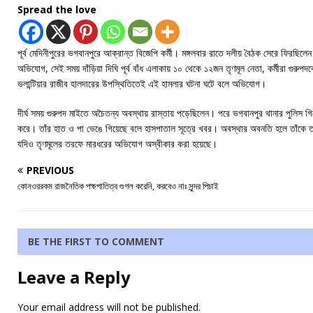
Spread the love
পূর্ব মেদিনীপুরের ভগবানপুরে আক্রান্ত বিজেপি কর্মী। মঙ্গলবার রাতে দলীয় বৈঠক সেরে ফিরছিলে
অভিযোগ, সেই সময় দাঁড়িয়া দিঘি পূর্ব বাঁধ এলাকায় ১০ থেকে ১২জন তৃণমূল নেতা, কর্মীরা গুর
ভলান্টিয়ার রাজীব হালদারের উপস্থিতিতেই এই হামলার ঘটনা ঘটে বলে অভিযোগ।
দীর্ঘ সময় গুরুপদ মাইতে অচৈতন্য অবস্থায় রাস্তায় পড়েছিলেন। পরে ভগবানপুর থানার পুলিস গিয
করে। তাঁর হাত ও পা ভেঙে গিয়েছে বলে হাসপাতাল সূত্রে খবর। অবস্থার অবনতি হলে তাঁকে ত
যদিও তৃণমূলের তরফে মারধরের অভিযোগ অস্বীকার করা হয়েছে।
PREVIOUS
কোনওররকম রাজনৈতিক পক্ষপাতিত্ব গুগল করেনি, করবেও নাঃ সুন্দর পিচাই
BE THE FIRST TO COMMENT
Leave a Reply
Your email address will not be published.