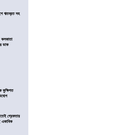
সমীপে ঋতব্রত সহ
র কলকাতা
চির ডাক
কুক্ষিগত
ভিযোগ
িটতেই গ্রেফতার
ে একাধিক