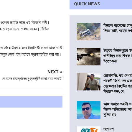
QUICK NEWS
ন গুরুপদ মাইতি নামে ওই বিজেপি কর্মী।
হিমাচল প্রদেশের চাম্
ুপদকে বেধড়ক ভাবে মারধর করেন। সিভিক
নিহত আট, আহত দ
়ে তাঁকে উদ্ধার করে নিকটবর্তী হাসপাতালে ভর্তি
উত্তর দিনাজপুরের ই
মলুক জেলা হাসপাতালে স্থানান্তরিত করা হয়।
গুলিবিদ্ধ হয়ে শিক্ষক
উত্তেজনা
NEXT
তোলাবাজি, ভয় দেখা
কে হবেন রাজস্থানের মুখ্যমন্ত্রী? জানা যাবে আজই!
পরবর্তী হিংসা-সহ এ
গ্রেফতার নৈহাটির প্র
বিধায়ক সনৎ দে
আজ সকালে ভবানী ভব
দিলেন অভিষেকের আপ
সুমিত রায়
দশে দশ