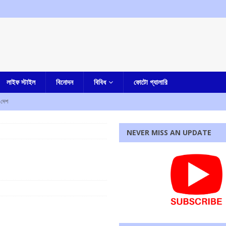
লাইফ স্টাইল
বিনোদন
বিবিধ
ফোটো গ্যালারি
দেশ
হত আট, আহত দশ
আমার দেশ
NEVER MISS AN UPDATE
য়ে শিক্ষক নিহত, উত্তেজনা
আমার বাংলা
া-সহ একাধিক অভিযোগ, গ্রেফতার নৈহাটির প্রাক্তন তৃণমূল বিধায়ক সনৎ দে
আমার বাংলা
ষেকের আপ্ত সহায়ক সুমিত রায়
আমার বাংলা
রধোর, উত্তেজনা ডোমজুর এলাকায়..
বাংলা