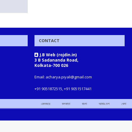
CONTACT
J.B Web (rojdin.in)
3 B Sadananda Road,
Kolkata-700 026
Email: acharya.piyali@gmail.com
+91 9051872515, +91 9051517441
একনজরে
কলকাতা
বাংলা
আমার দেশ
খেলা