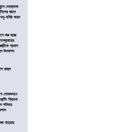
খুলে দেহব্যবসা
লিশের জালে
 বসু-ঘনিষ্ঠ সায়ন
ে শুরু হচ্ছে
ত্তমকুমারের
মন্ত্রীকে প্রধান
 হল উদযাপন
োপ রাহুল
আগে লোকভবনে
ব্রেটিং ফ্রিডম
াল শনিবার
যপাল
ঙ্গা যাত্রায়