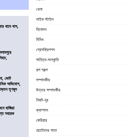
খেলা
লাইফ স্টাইল
বায় খাদে বাস,
বিনোদন
শ
বিবিধ
প্রেসক্রিপশন
সলামপুরে
 নিহত,
সাহিত্য-সংস্কৃতি
গল্প স্বল্প
নো, ভোট
সম্পাদকীয়
কাধিক অভিযোগ,
াক্তন তৃণমূল
উত্তর সম্পাদকীয়
নিকট-দূর
নে হাজিরা
ক্যাম্পাস
্ত সহায়ক
কেরিয়ার
ছোটোদের পাতা