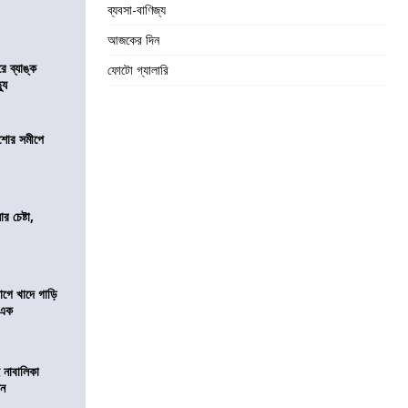
ব্যবসা-বাণিজ্য
আজকের দিন
রে ব্যাঙ্ক
ফোটো গ্যালারি
যু
কিশোর সমীপে
র চেষ্টা,
য়াগে খাদে গাড়ি
 এক
 নাবালিকা
িন