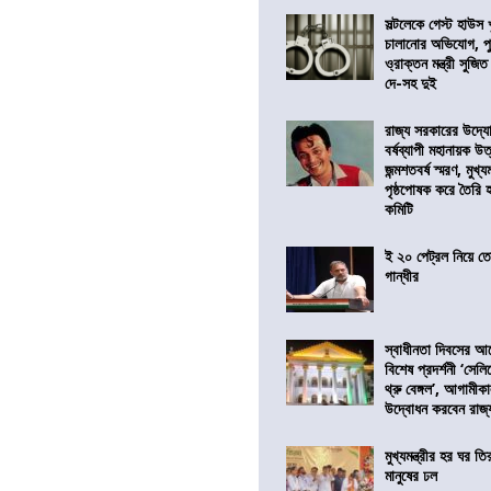
সল্টলেকে গেস্ট হাউস 
চালানোর অভিযোগ, পু
ও্রাক্তন মন্ত্রী সুজিত
দে-সহ দুই
রাজ্য সরকারের উদ্যোগ
বর্ষব্যাপী মহানায়ক উ
জন্মশতবর্ষ স্মরণ, মুখ্য
পৃষ্ঠপোষক করে তৈরি
কমিটি
ই ২০ পেট্রল নিয়ে ত
গান্ধীর
স্বাধীনতা দিবসের 
বিশেষ প্রদর্শনী ‘সেলি
থ্রু বেঙ্গল’, আগামীক
উদ্বোধন করবেন রাজ্
মুখ্যমন্ত্রীর হর ঘর তির
মানুষের ঢল