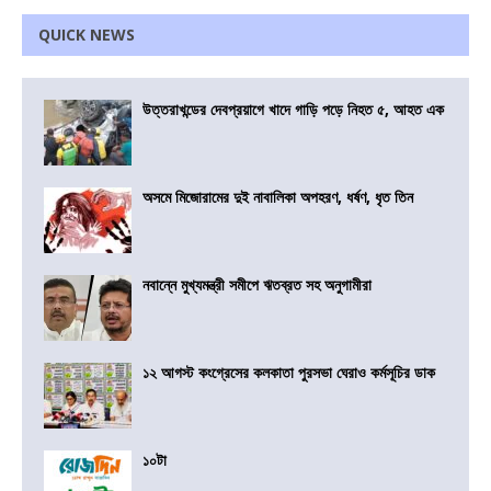
QUICK NEWS
উত্তরাখন্ডের দেবপ্রয়াগে খাদে গাড়ি পড়ে নিহত ৫, আহত এক
অসমে মিজোরামের দুই নাবালিকা অপহরণ, ধর্ষণ, ধৃত তিন
নবান্নে মুখ্যমন্ত্রী সমীপে ঋতব্রত সহ অনুগামীরা
১২ আগস্ট কংগ্রেসের কলকাতা পুরসভা ঘেরাও কর্মসূচির ডাক
১০টা