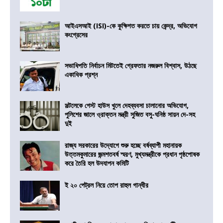
আইএসআই (ISI)-কে কুক্ষিগত করতে চায় কেন্দ্র, অভিযোগ
কংগ্রেসের
সভাধিপতি নির্বাচন মিটতেই গ্রেফতার নজরুল বিশ্বাস, উঠছে
একাধিক প্রশ্ন
সল্টলেকে গেস্ট হাউস খুলে দেহব্যবসা চালানোর অভিযোগ,
পুলিশের জালে ও্রাক্তন মন্ত্রী সুজিত বসু-ঘনিষ্ঠ সায়ন দে-সহ
দুই
রাজ্য সরকারের উদ্যোগে শুরু হচ্ছে বর্ষব্যাপী মহানায়ক
উত্তমকুমারের জন্মশতবর্ষ স্মরণ, মুখ্যমন্ত্রীকে প্রধান পৃষ্ঠপোষক
করে তৈরি হল উদযাপন কমিটি
ই ২০ পেট্রল নিয়ে তোপ রাহুল গান্ধীর