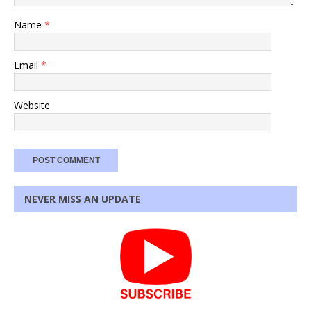
Name
*
Email
*
Website
NEVER MISS AN UPDATE