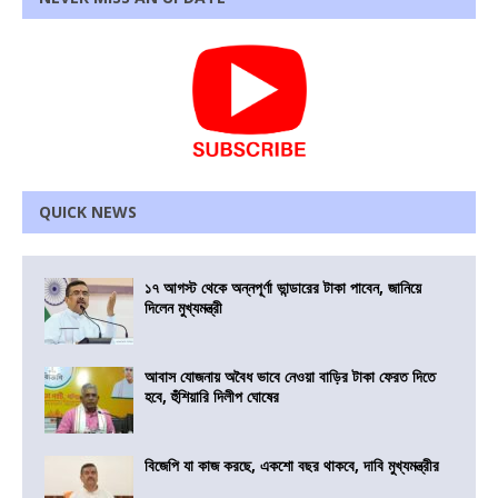
QUICK NEWS
১৭ আগস্ট থেকে অন্নপূর্ণা ভান্ডারের টাকা পাবেন, জানিয়ে
দিলেন মুখ্যমন্ত্রী
আবাস যোজনায় অবৈধ ভাবে নেওয়া বাড়ির টাকা ফেরত দিতে
হবে, হুঁশিয়ারি দিলীপ ঘোষের
বিজেপি যা কাজ করছে, একশো বছর থাকবে, দাবি মুখ্যমন্ত্রীর