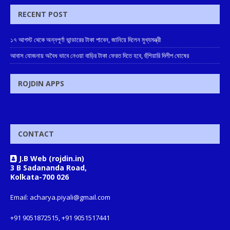
RECENT POST
১৭ আগস্ট থেকে অন্নপূর্ণা ভান্ডারের টাকা পাবেন, জানিয়ে দিলেন মুখ্যমন্ত্রী
আবাস যোজনায় অবৈধ ভাবে নেওয়া বাড়ির টাকা ফেরত দিতে হবে, হুঁশিয়ারি দিলীপ ঘোষের
ROJDIN APPS
CONTACT
J.B Web (rojdin.in)
3 B Sadananda Road,
Kolkata-700 026
Email: acharya.piyali@gmail.com
+91 9051872515, +91 9051517441