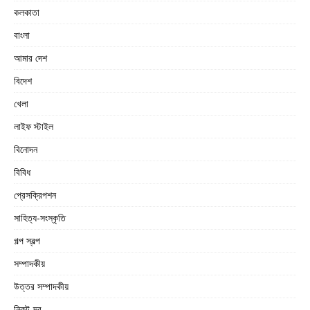
কলকাতা
বাংলা
আমার দেশ
বিদেশ
খেলা
লাইফ স্টাইল
বিনোদন
বিবিধ
প্রেসক্রিপশন
সাহিত্য-সংস্কৃতি
গল্প স্বল্প
সম্পাদকীয়
উত্তর সম্পাদকীয়
নিকট-দূর