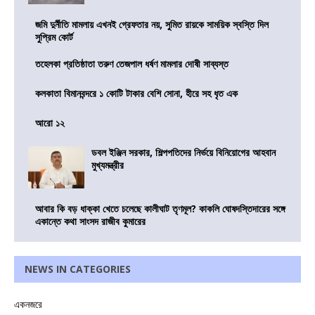
জমি দুর্নীতি মামলায় এখনই গ্রেফতার নয়, সুমিত রায়কে সাময়িক স্বস্তি দিল
সুপ্রিম কোর্ট
তহেলকা প্রতিষ্ঠাতা তরুণ তেজপাল ধর্ষণ মামলার দোষী সাব্যস্ত
কলকাতা বিমানবন্দরে ১ কোটি টাকার বেশি সোনা, হীরে সহ ধৃত এক
আরো ১২
ডবল ইঞ্জিন সরকার, শিল্পপতিদের নির্ভয়ে বিনিয়োগের আহবান
মুখ্যমন্ত্রীর
আবার কি বড় ধাক্কা খেতে চলেছে কালীঘাট তৃণমূল? কাকলি ঘোষদস্তিদারের সঙ্গে
একান্তে কথা সাংসদ রাজীব কুমারের
NEWS IN CATEGORIES
একনজরে