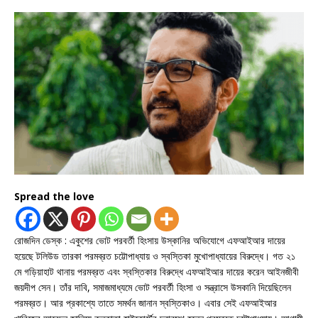
Spread the love
রোজদিন ডেস্ক : একুশের ভোট পরবর্তী হিংসায় উস্কানির অভিযোগে এফআইআর দায়ের
হয়েছে টলিউড তারকা পরমব্রত চট্টোপাধ্যায় ও স্বস্তিকা মুখোপাধ্যায়ের বিরুদ্ধে। গত ২১
মে গড়িয়াহাট থানায় পরমব্রত এবং স্বস্তিকার বিরুদ্ধে এফআইআর দায়ের করেন আইনজীবী
জয়দীপ সেন। তাঁর দাবি, সমাজমাধ্যমে ভোট পরবর্তী হিংসা ও সন্ত্রাসে উসকানি দিয়েছিলেন
পরমব্রত। আর প্রকাশ্যে তাতে সমর্থন জানান স্বস্তিকাও। এবার সেই এফআইআর