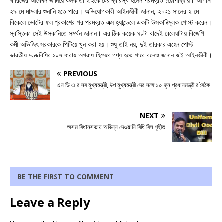
খারিজের আবেদন জানিয়ে কলকাতা হাইকোর্টের দ্বারস্থ হলেন পরমব্রত চট্টোপাধ্যায়। আগামী
২৯ মে মামলার শুনানি হতে পারে। অভিযোগকারী আইনজীবী জানান, ২০২১ সালের ২ মে
বিকেলে ভোটের ফল প্রকাশের পর পরমব্রত এক্স হ্যান্ডেলে একটি উসকানিমূলক পোস্ট করেন।
স্বস্তিকা সেই উসকানিতে সমর্থন জানান। এর ঠিক কয়েক ঘণ্টা বাদেই বেলেঘাটায় বিজেপি
কর্মী অভিজিৎ সরকারকে পিটিয়ে খুন করা হয়। শুধু তাই নয়, দুই তারকার এহেন পোস্ট
ভারতীয় দণ্ডবিধির ১০৭ ধারায় অপরাধ হিসেবে গণ্য হতে পারে বলেও জানান ওই আইনজীবী।
PREVIOUS
এন ডি এ র সব মুখ্যমন্ত্রী, উপ মুখ্যমন্ত্রী দের সঙ্গে ১০ জুন প্রধানমন্ত্রী র বৈঠক
NEXT
অসম বিধানসভায় অভিন্ন দেওয়ানি বিধি বিল গৃহীত
BE THE FIRST TO COMMENT
Leave a Reply