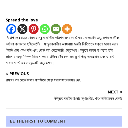
Spread the love
নিয়োগ সংক্রান্ত মামলায় স্কুল সার্ভিস কমিশন এবং বোর্ড অব সেকেন্ডারি এডুকেশনকে তীব্র
ভর্ৎসনা কলকাতা হাইকোর্টের। মাতৃত্বকালীন অবস্থায় জরুরি ভিত্তিতে স্কুলে জয়েন করার
নির্দেশ দেয় এসএসসি এবং বোর্ড অব সেকেন্ডারি এডুকেশন। স্কুলে জয়েন না করায় তাঁর
জায়গায় অন্য শিক্ষক নিয়োগ করায় হাইকোর্টের ক্ষোভের মুখে পড়ে এসএসসি এবং ওয়েস্ট
বেঙ্গল বোর্ড অব সেকেন্ডারি এডুকেশন।
PREVIOUS
রাস্তার ধার থেকে উদ্ধার প্লাস্টিকে মোড়া সদ্যোজাত কন্যার দেহ
NEXT
দিল্লিতে কর্মহীন বাংলার স্বর্ণশিল্পীরা, পাশে দাঁড়িয়েছেন কেজরি
BE THE FIRST TO COMMENT