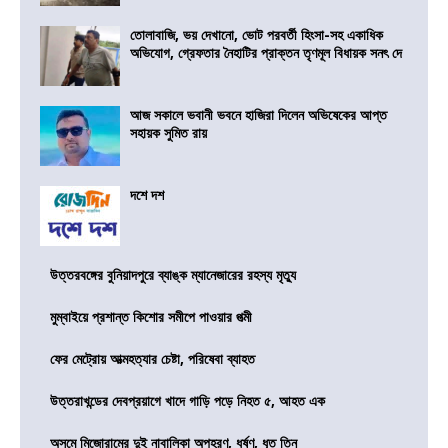
তোলাবাজি, ভয় দেখানো, ভোট পরবর্তী হিংসা-সহ একাধিক
অভিযোগ, গ্রেফতার নৈহাটির প্রাক্তন তৃণমূল বিধায়ক সনৎ দে
আজ সকালে ভবানী ভবনে হাজিরা দিলেন অভিষেকের আপ্ত
সহায়ক সুমিত রায়
দশে দশ
উত্তরবঙ্গের বুনিয়াদপুরে ব্যাঙ্ক ম্যানেজারের রহস্য মৃত্যু
মুম্বাইয়ে প্রশান্ত কিশোর সমীপে পাওয়ার পত্মী
ফের মেট্রোয় আত্মহত্যার চেষ্টা, পরিষেবা ব্যাহত
উত্তরাখন্ডের দেবপ্রয়াগে খাদে গাড়ি পড়ে নিহত ৫, আহত এক
অসমে মিজোরামের দুই নাবালিকা অপহরণ, ধর্ষণ, ধৃত তিন