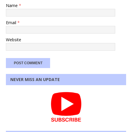
Name
*
Email
*
Website
NEVER MISS AN UPDATE