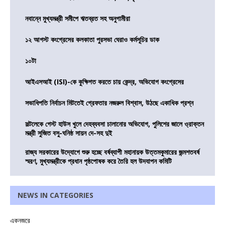
নবান্নে মুখ্যমন্ত্রী সমীপে ঋতব্রত সহ অনুগামীরা
১২ আগস্ট কংগ্রেসের কলকাতা পুরসভা ঘেরাও কর্মসূচির ডাক
১০টা
আইএসআই (ISI)-কে কুক্ষিগত করতে চায় কেন্দ্র, অভিযোগ কংগ্রেসের
সভাধিপতি নির্বাচন মিটতেই গ্রেফতার নজরুল বিশ্বাস, উঠছে একাধিক প্রশ্ন
সল্টলেকে গেস্ট হাউস খুলে দেহব্যবসা চালানোর অভিযোগ, পুলিশের জালে ও্রাক্তন
মন্ত্রী সুজিত বসু-ঘনিষ্ঠ সায়ন দে-সহ দুই
রাজ্য সরকারের উদ্যোগে শুরু হচ্ছে বর্ষব্যাপী মহানায়ক উত্তমকুমারের জন্মশতবর্ষ
স্মরণ, মুখ্যমন্ত্রীকে প্রধান পৃষ্ঠপোষক করে তৈরি হল উদযাপন কমিটি
NEWS IN CATEGORIES
একনজরে