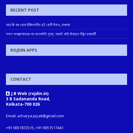
RECENT POST
আর জি কর থেকে চিকিৎসাধীন দুই রোগী উধাও, চাঞ্চল্য
সফল অস্ত্রোপচারের পর অনেকটাই সুস্থ, আজই বাড়ি ফিরছেন মিঠুন চক্রবর্তী
ROJDIN APPS
CONTACT
J.B Web (rojdin.in)
3 B Sadananda Road,
Kolkata-700 026
Email: acharya.piyali@gmail.com
+91 9051872515, +91 9051517441