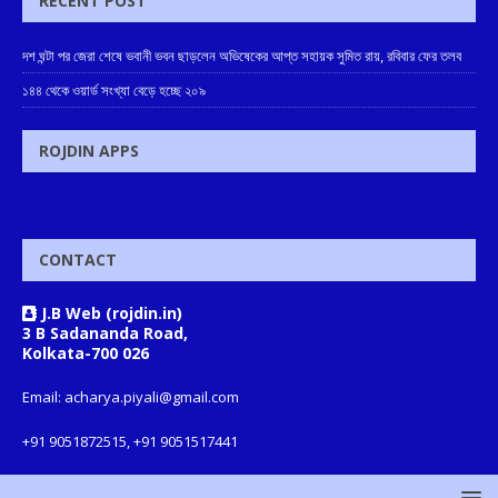
RECENT POST
দশ ঘন্টা পর জেরা শেষে ভবানী ভবন ছাড়লেন অভিষেকের আপ্ত সহায়ক সুমিত রায়, রবিবার ফের তলব
১৪৪ থেকে ওয়ার্ড সংখ্যা বেড়ে হচ্ছে ২০৯
ROJDIN APPS
CONTACT
J.B Web (rojdin.in)
3 B Sadananda Road,
Kolkata-700 026
Email: acharya.piyali@gmail.com
+91 9051872515, +91 9051517441