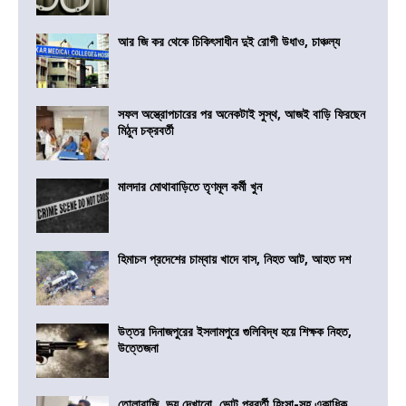
আর জি কর থেকে চিকিৎসাধীন দুই রোগী উধাও, চাঞ্চল্য
সফল অস্ত্রোপচারের পর অনেকটাই সুস্থ, আজই বাড়ি ফিরছেন
মিঠুন চক্রবর্তী
মালদার মোথাবাড়িতে তৃণমূল কর্মী খুন
হিমাচল প্রদেশের চাম্বায় খাদে বাস, নিহত আট, আহত দশ
উত্তর দিনাজপুরের ইসলামপুরে গুলিবিদ্ধ হয়ে শিক্ষক নিহত,
উত্তেজনা
তোলাবাজি, ভয় দেখানো, ভোট পরবর্তী হিংসা-সহ একাধিক