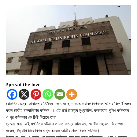
Spread the love
রোজদিন ডেস্ক: তারাতলায় নির্মীয়মাণ গুদামের ছাদ ভেঙে ভয়াবহ বিপর্যয়ের ঘটনায় রিপোর্ট তলব
করল জাতীয় মানবাধিকার কমিশন।। এই মর্মে রাজ্যের মুখ্যসচিব, কলকাতার পুলিশ কমিশনার
ও পুর কমিশনার কে চিঠি দিয়েছে তারা।
সূত্রের খবর, এই মর্মান্তিক ঘটনা র তদন্ত কতদূর এলিয়েছে, আর্থিক সহায়তা কি দেওয়া
হয়েছে, ইত্যাদি নিয়ে বিশদ তথ্য চেয়েছে জাতীয় মানবাধিকার কমিশন।