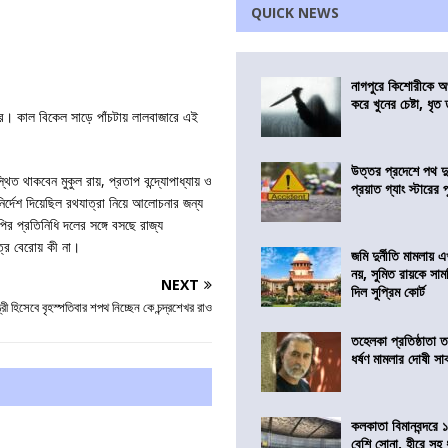
QUICK NEWS
নাগপুরে কিশোরীকে অপ
করে খুনের চেষ্টা, ধৃত
র। কাল বিকেল সাড়ে পাঁচটায় লালবাজারে এই
উত্তর প্রদেশে পথ দু
থাকবেন মুকুল রায়, প্রতাপ বন্দ্যোপাধ্যায় ও
প্রয়াত গ্যাং স্টারের 
ির্দেশ দিয়েছিল রথযাত্রা নিয়ে আলোচনার জন্য
ির প্রতিনিধি দলের সঙ্গে বসছে রাজ্য
্র বেরোয় কী না।
জমি দুর্নীতি মামলায়
নয়, সুমিত রায়কে সাম
NEXT
দিল সুপ্রিম কোর্ট
্ত্রী হিসেবে বৃহস্পতিবার শপথ নিচ্ছেন কে চন্দ্রশেখর রাও
তহেলকা প্রতিষ্ঠাতা 
ধর্ষণ মামলার দোষী সাব
কলকাতা বিমানবন্দরে 
বেশি সোনা, হীরে সহ