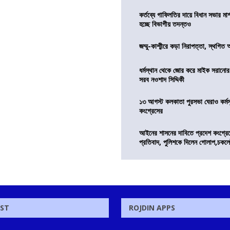
কর্তব্যে গাফিলতির দায়ে বিধান সভার মার্
হচ্ছে বিভাগীয় তদন্তও
জম্মু-কাশ্মীরে কড়া নিরাপত্তা, স্থগিত 
ধর্মস্থান থেকে জোর করে মাইক সরানো
সরব নওশাদ সিদ্দিকী
১৩ আগস্ট কলকাতা পুরসভা ঘেরাও কর্মস
কংগ্রেসের
আইনের শাসনের দাবিতে প্রদেশ কংগ্র
প্রতিবাদ, পুলিশকে দিলেন গোলাপ,চকল
OST
ROJDIN APPS