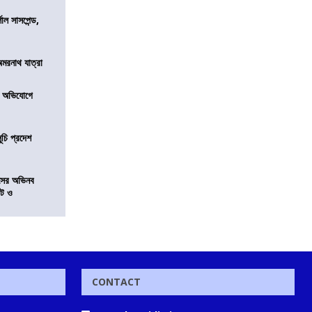
শাল সাসপেন্ড,
অমরনাথ যাত্রা
র অভিযোগে
ূচি প্রদেশ
েসের অভিনব
েট ও
CONTACT