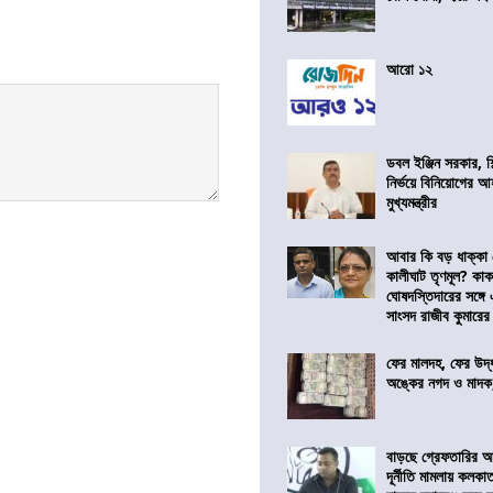
আরো ১২
ডবল ইঞ্জিন সরকার, শ
নির্ভয়ে বিনিয়োগের আ
মুখ্যমন্ত্রীর
আবার কি বড় ধাক্কা
কালীঘাট তৃণমূল? কা
ঘোষদস্তিদারের সঙ্গে
সাংসদ রাজীব কুমারের
ফের মালদহ, ফের উদ্ধ
অঙ্কের নগদ ও মাদক,
বাড়ছে গ্রেফতারির আ
দূর্নীতি মামলায় কলকা