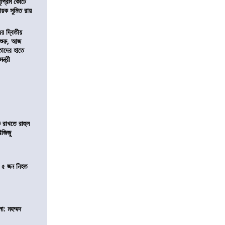
প্রিম কোর্টে
য়ক সুমিত রায়
এর দ্বিতীয়
 শুরু, আজ
তাদের হাতে
্ত্রী
 রাখতে রাহুল
িজিজু
তে ৫ জন নিহত
া: মহম্মদ