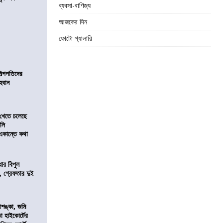
ব্যবসা-বাণিজ্য
আজকের দিন
ফোটো গ্যালারি
িল্পপতিদের
হবান
 খেতে চলেছে
কলি
 একান্তে কথা
ার বিপুল
 গ্রেফতার দুই
শঙ্কা, জমি
তা হাইকোর্টের