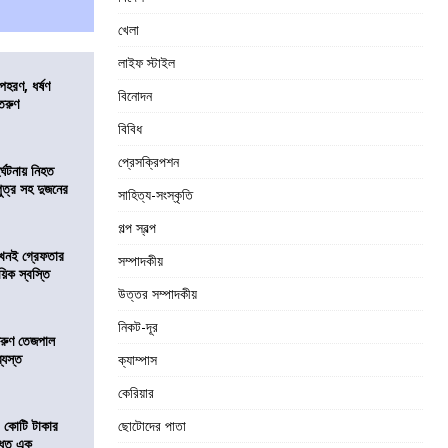
খেলা
লাইফ স্টাইল
হরণ, ধর্ষণ
বিনোদন
 তরুণ
বিবিধ
প্রেসক্রিপশন
র্ঘটনায় নিহত
পুত্র সহ দুজনের
সাহিত্য-সংস্কৃতি
গল্প স্বল্প
 এখনই গ্রেফতার
সম্পাদকীয়
য়িক স্বস্তি
উত্তর সম্পাদকীয়
নিকট-দূর
তরুণ তেজপাল
্যস্ত
ক্যাম্পাস
কেরিয়ার
১ কোটি টাকার
ছোটোদের পাতা
 ধৃত এক