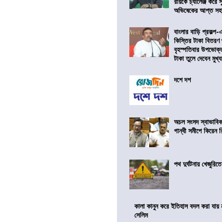
রায়কে চ্যালেঞ্জ করে সু
অভিষেকের আপ্ত সহা
বাংলার বাড়ি প্রকল্প-
কিস্তির টাকা বিতরণ
বৃহস্পতিবার উপভোক্
টাকা তুলে দেবেন মুখ্যমন
দশে দশ
অচল সংসদ স্বাভাবিক
গান্ধী সমীপে কিরেন র
পথ দুর্ঘটনায় খেজুরি
কালা কানুন করে ইতিহাস বদল করা যায় ন
সেলিম