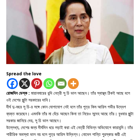
Spread the love
রোজদিন ডেস্ক :
মায়ানমারের বন্দি নেত্রী সু চি ভাল আছেন। তাঁর স্বাস্থ্য ঠিকই আছে বলে
ওই দেশের জুন্টা সরকারের দাবি।
দীর্ঘ দু-বছর সু চি-র সঙ্গে কোন যোগাযোগ নেই বলে তাঁর পুত্র কিম আরিস গভীর উদ্বেগ
ব্যক্ত করেছেন। এমনকি তাঁর মা বেঁচে আছেন কিনা তা নিয়েও সন্দেহ আছে তাঁর। বুধবার জুন্টা
সরকার জানিয়ে দেয়, সু চি ভাল আছেন।
উল্লেখ্য, দেশের জন্য দীর্ঘদিন ধরে লড়াই করা এই নেত্রী বিভিন্ন অভিযোগে কারাবন্দি। তাঁর
শারীরিক অবস্থা ভাল নয় বলে পুত্র আরিস উদ্বিগ্ন। নোবেল শান্তি পুরস্কার জয়ী এই