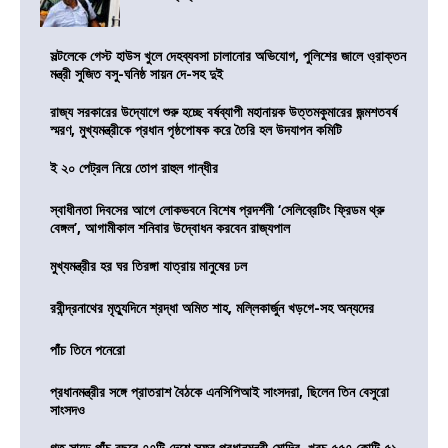
সল্টলেকে গেস্ট হাউস খুলে দেহব্যবসা চালানোর অভিযোগ, পুলিশের জালে ও্রাক্তন
মন্ত্রী সুজিত বসু-ঘনিষ্ঠ সায়ন দে-সহ দুই
রাজ্য সরকারের উদ্যোগে শুরু হচ্ছে বর্ষব্যাপী মহানায়ক উত্তমকুমারের জন্মশতবর্ষ
স্মরণ, মুখ্যমন্ত্রীকে প্রধান পৃষ্ঠপোষক করে তৈরি হল উদযাপন কমিটি
ই ২০ পেট্রল নিয়ে তোপ রাহুল গান্ধীর
স্বাধীনতা দিবসের আগে লোকভবনে বিশেষ প্রদর্শনী ‘সেলিব্রেটিং ফ্রিডম থ্রু
বেঙ্গল’, আগামীকাল শনিবার উদ্বোধন করবেন রাজ্যপাল
মুখ্যমন্ত্রীর হর ঘর তিরঙ্গা যাত্রায় মানুষের ঢল
রবীন্দ্রনাথের মৃত্যুদিনে শ্রদ্ধা অমিত শাহ, মল্লিকার্জুন খড়গে-সহ অন্যদের
পাঁচ তিনে পনেরো
প্রধানমন্ত্রীর সঙ্গে প্রাতরাশ বৈঠকে এনসিপিআই সাংসদরা, ছিলেন তিন বেসুরো
সাংসদও
গত সাড়ে পাঁচ বছরে ৭৭টি দেশে সফর প্রধানমন্ত্রী মোদির, খরচ ৫৫৭ কোটি ৫১