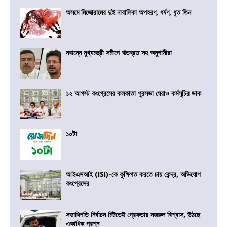
অসমে মিজোরামের দুই নাবালিকা অপহরণ, ধর্ষণ, ধৃত তিন
নবান্নে মুখ্যমন্ত্রী সমীপে ঋতব্রত সহ অনুগামীরা
১২ আগস্ট কংগ্রেসের কলকাতা পুরসভা ঘেরাও কর্মসূচির ডাক
১০টা
আইএসআই (ISI)-কে কুক্ষিগত করতে চায় কেন্দ্র, অভিযোগ
কংগ্রেসের
সভাধিপতি নির্বাচন মিটতেই গ্রেফতার নজরুল বিশ্বাস, উঠছে
একাধিক প্রশ্ন