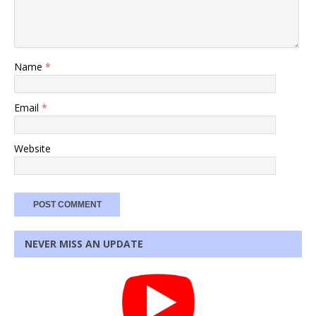
Name
*
Email
*
Website
NEVER MISS AN UPDATE