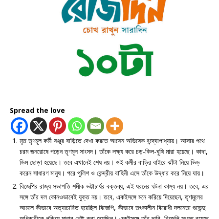
Spread the love
মৃত তৃণমূল কর্মী সঞ্জুর বাড়িতে দেখা করতে আসেন অভিষেক বন্দ্যোপাধ্যায়। আসার পথে
চরম জনরোষে পড়েন তৃণমূল সাংসদ। তাঁকে লক্ষ্য করে চড়-কিল-ঘুষি মারা হয়েছে। কাদা,
ডিম ছোড়া হয়েছে। তবে এখানেই শেষ নয়। ওই কর্মীর বাড়ির বাইরে ঝাঁটা নিয়ে ভিড়
করেন সাধারণ মানুষ। পরে পুলিশ ও কেন্দ্রীয় বাহিনী এসে তাঁকে উদ্ধার করে নিয়ে যায়।
বিজেপির রাজ্য সভাপতি শমীক ভট্টাচার্যর বক্তব্য, এই ধরনের ঘটনা কাম্য নয়। তবে, এর
সঙ্গে তাঁর দল কোনওভাবেই যুক্ত নয়। তবে, একইসঙ্গে মনে করিয়ে দিয়েছেন, তৃণমূলের
আমলে কীভাবে অত্যাচারিত হয়েছিল বিজেপি, কীভাবে তৎকালীন বিরোধী দলনেতা শুভেন্দু
অধিকারীকে পুড়িয়ে মারার চেষ্টা করা হয়েছিল। একইসঙ্গে তাঁর দাবি, বিজেপি সংযত রয়েছে