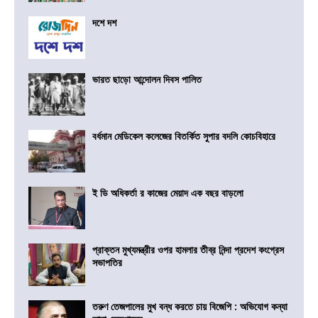
দশে দশ
ভারত ছাড়ো আন্দোলন দিবস পালিত
বর্ধমান মেডিকেল কলেজের বিতর্কিত সুপার বদলি কোচবিহারে
ই ডি অধিকর্তা র কাজের মেয়াদ এক বছর বাড়লো
প্রাক্তন মুখ্যমন্ত্রীর ওপর হামলার তীব্র নিন্দা প্রদেশ কংগ্রেস
সভাপতির
তরুণ তেজপালের মুখ বন্ধ করতে চায় বিজেপি : অভিযোগ কন্যা