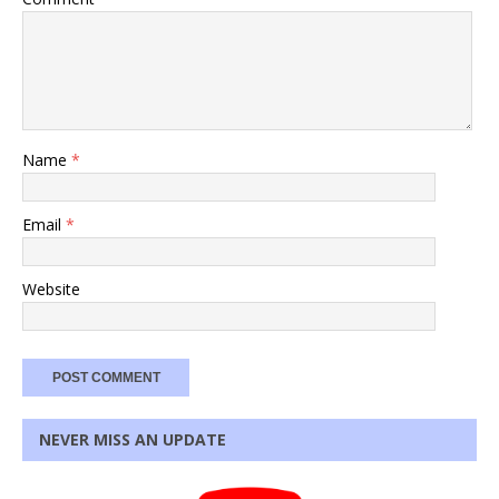
Name
*
Email
*
Website
NEVER MISS AN UPDATE