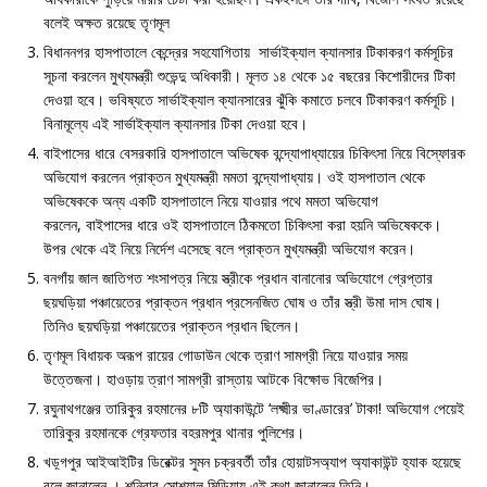
বলেই অক্ষত রয়েছে তৃণমূল
বিধাননগর হাসপাতালে কেন্দ্রের সহযোগিতায় সার্ভাইক্যাল ক্যানসার টিকাকরণ কর্মসূচির
সূচনা করলেন মুখ্যমন্ত্রী শুভেন্দু অধিকারী। মূলত ১৪ থেকে ১৫ বছরের কিশোরীদের টিকা
দেওয়া হবে। ভবিষ্যতে সার্ভাইক্যাল ক্যানসারের ঝুঁকি কমাতে চলবে টিকাকরণ কর্মসূচি।
বিনামূল্যে এই সার্ভাইক্যাল ক্যানসার টিকা দেওয়া হবে।
বাইপাসের ধারে বেসরকারি হাসপাতালে অভিষেক বন্দ্যোপাধ্যায়ের চিকিৎসা নিয়ে বিস্ফোরক
অভিযোগ করলেন প্রাক্তন মুখ্যমন্ত্রী মমতা বন্দ্যোপাধ্যায়। ওই হাসপাতাল থেকে
অভিষেককে অন্য একটি হাসপাতালে নিয়ে যাওয়ার পথে মমতা অভিযোগ
করলেন, বাইপাসের ধারে ওই হাসপাতালে ঠিকমতো চিকিৎসা করা হয়নি অভিষেককে।
উপর থেকে এই নিয়ে নির্দেশ এসেছে বলে প্রাক্তন মুখ্যমন্ত্রী অভিযোগ করেন।
বনগাঁয় জাল জাতিগত শংসাপত্র নিয়ে স্ত্রীকে প্রধান বানানোর অভিযোগে গ্রেপ্তার
ছয়ঘড়িয়া পঞ্চায়েতের প্রাক্তন প্রধান প্রসেনজিত ঘোষ ও তাঁর স্ত্রী উমা দাস ঘোষ।
তিনিও ছয়ঘড়িয়া পঞ্চায়েতের প্রাক্তন প্রধান ছিলেন।
তৃণমূল বিধায়ক অরূপ রায়ের গোডাউন থেকে ত্রাণ সামগ্রী নিয়ে যাওয়ার সময়
উত্তেজনা। হাওড়ায় ত্রাণ সামগ্রী রাস্তায় আটকে বিক্ষোভ বিজেপির।
রঘুনাথগঞ্জের তারিকুর রহমানের ৮টি অ্যাকাউন্টে ‘লক্ষ্মীর ভাণ্ডারের’ টাকা! অভিযোগ পেয়েই
তারিকুর রহমানকে গ্রেফতার বহরমপুর থানার পুলিশের।
খড়্গপুর আইআইটির ডিরেক্টর সুমন চক্রবর্তী তাঁর হোয়াটসঅ্যাপ অ্যাকাউন্ট হ্যাক হয়েছে
বলে জানালেন । শনিবার সোশ্যাল মিডিয়ায় এই কথা জানালেন তিনি।