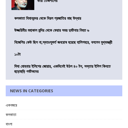
কারা তেজপালের
কলকাতা বিমানবন্দর থেকে বিরল প্রজাতির মাছ উদ্ধার
উজ্জয়িনীর মহাকাল মন্দির থেকে ফেরার সময় দুর্ঘটনায় নিহত ৬
বিজেপির কেউ ছিল না,স্বতঃস্ফূর্ত জনরোষ হয়েছে হালিশহরে, বললেন মুখ্যমন্ত্রী
১০টা
দিঘা মোহনায় ইলিশের জোয়ার, একদিনেই উঠল ৪০ টন, সস্তায় ইলিশ কিনতে
হুড়োহুড়ি পর্যটকদের
NEWS IN CATEGORIES
একনজরে
কলকাতা
বাংলা