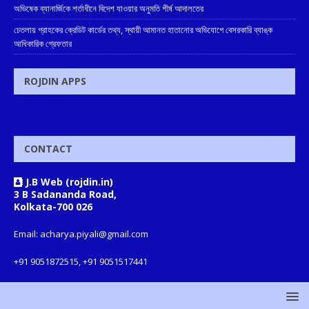
অভিষেক ব্যানার্জিকে শর্তাধীনে বিদেশ যাওয়ার অনুমতি শীর্ষ আদালতের
চেতলায় গ্রাহকের ক্রেডিট কার্ডের তথ্য, স্থায়ী আমানত হাতানোর অভিযোগে বেসরকারি ব্যাঙ্ক
আধিকারিক গ্রেফতার
ROJDIN APPS
CONTACT
J.B Web (rojdin.in)
3 B Sadananda Road,
Kolkata-700 026
Email: acharya.piyali@gmail.com
+91 9051872515, +91 9051517441