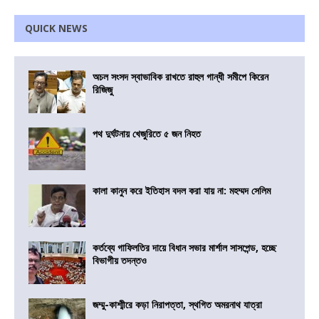
QUICK NEWS
অচল সংসদ স্বাভাবিক রাখতে রাহুল গান্ধী সমীপে কিরেন
রিজিজু
পথ দুর্ঘটনায় খেজুরিতে ৫ জন নিহত
কালা কানুন করে ইতিহাস বদল করা যায় না: মহম্মদ সেলিম
কর্তব্যে গাফিলতির দায়ে বিধান সভার মার্শাল সাসপেন্ড, হচ্ছে
বিভাগীয় তদন্তও
জম্মু-কাশ্মীরে কড়া নিরাপত্তা, স্থগিত অমরনাথ যাত্রা