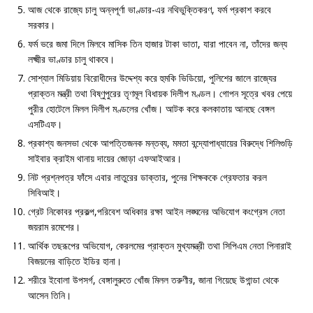
আজ থেকে রাজ্যে চালু অন্নপূর্ণা ভাণ্ডার-এর নথিভুক্তিকরণ, ফর্ম প্রকাশ করবে
সরকার।
ফর্ম ভরে জমা দিলে মিলবে মাসিক তিন হাজার টাকা ভাতা, যারা পাবেন না, তাঁদের জন্য
লক্ষ্মীর ভাণ্ডার চালু থাকবে।
সোশ্যাল মিডিয়ায় বিরোধীদের উদ্দেশ্য করে হুমকি ভিডিয়ো, পুলিশের জালে রাজ্যের
প্রাক্তন মন্ত্রী তথা বিষ্ণুপুরের তৃণমূল বিধায়ক দিলীপ মণ্ডল। গোপন সূত্রে খবর পেয়ে
পুরীর হোটেলে মিলল দিলীপ মণ্ডলের খোঁজ। আটক করে কলকাতায় আনছে বেঙ্গল
এসটিএফ।
প্রকাশ্য জনসভা থেকে আপত্তিজনক মন্তব্য, মমতা বন্দ্যোপাধ্যায়ের বিরুদ্ধে শিলিগুড়ি
সাইবার ক্রাইম থানায় দায়ের জোড়া এফআইআর।
নিট প্রশ্নপত্র ফাঁসে এবার লাতুরের ডাক্তার, পুনের শিক্ষককে গ্রেফতার করল
সিবিআই।
গ্রেট নিকোবর প্রকল্প,পরিবেশ অধিকার রক্ষা আইন লঙ্ঘনের অভিযোগ কংগ্রেস নেতা
জয়রাম রমেশের।
আর্থিক তছরূপের অভিযোগ, কেরলমের প্রাক্তন মুখ্যমন্ত্রী তথা সিপিএম নেতা পিনারাই
বিজয়নের বাড়িতে ইডির হানা।
শরীরে ইবোলা উপসর্গ, বেঙ্গালুরুতে খোঁজ মিলল তরুণীর, জানা গিয়েছে উগান্ডা থেকে
আসেন তিনি।