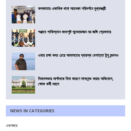
কলকাতার একাধিক থানা আচমকা পরিদর্শনে মুখ্যমন্ত্রী
পঞ্জাবে পাকিস্তান মদতপুষ্ট সন্দেহভাজন নয় জঙ্গি গ্রেফতার
এবার রক্ষা কবচ চেয়ে আদালতের দ্বারস্থ বেপাত্তা টুলু মন্ডলও
বিধানসভার মার্শালকে বিনা কারণে সাসপেন্ড করার অভিযোগ,
ক্ষোভ কর্মী মহলে
NEWS IN CATEGORIES
একনজরে