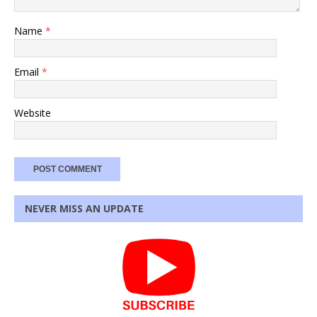
Name
*
Email
*
Website
NEVER MISS AN UPDATE