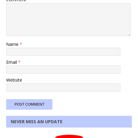
Name
*
Email
*
Website
NEVER MISS AN UPDATE