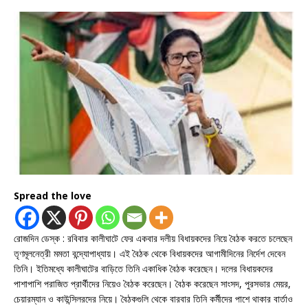
Spread the love
রোজদিন ডেস্ক : রবিবার কালীঘাটে ফের একবার দলীয় বিধায়কদের নিয়ে বৈঠক করতে চলেছেন
তৃণমূলনেত্রী মমতা বন্দ্যোপাধ্যায়। এই বৈঠক থেকে বিধায়কদের আগামীদিনের নির্দেশ দেবেন
তিনি। ইতিমধ্যে কালীঘাটের বাড়িতে তিনি একাধিক বৈঠক করেছেন। দলের বিধায়কদের
পাশাপাশি পরাজিত প্রার্থীদের নিয়েও বৈঠক করেছেন। বৈঠক করেছেন সাংসদ, পুরসভার মেয়র,
চেয়ারম্যান ও কাউন্সিলরদের নিয়ে। বৈঠকগুলি থেকে বারবার তিনি কর্মীদের পাশে থাকার বার্তাও