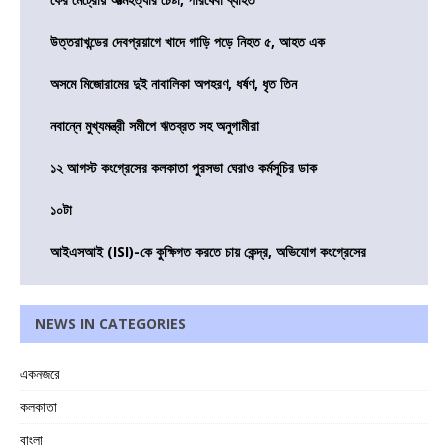
উত্তরাখন্ডের দেবপ্রয়াগে খাদে গাড়ি পড়ে নিহত ৫, আহত এক
অসমে মিজোরামের দুই নাবালিকা অপহরণ, ধর্ষণ, ধৃত তিন
নবান্নে মুখ্যমন্ত্রী সমীপে ঋতব্রত সহ অনুগামীরা
১২ আগস্ট কংগ্রেসের কলকাতা পুরসভা ঘেরাও কর্মসূচির ডাক
১০টা
আইএসআই (ISI)-কে কুক্ষিগত করতে চায় কেন্দ্র, অভিযোগ কংগ্রেসের
NEWS IN CATEGORIES
একনজরে
কলকাতা
বাংলা