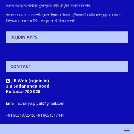
নওদার কংগ্রেসের কার্যালয় পুনরুদ্ধারে অধীর চৌধুরীর অবস্থান বিক্ষোভ
প্রাক্তন ফেডারেশন সভাপতি স্বরূপ বিশ্বাসের বিরুদ্ধে শ্লীলতাহানির অভিযোগ প্রত্যাহার করলেন
টলিপাড়ার মেকআপ আর্টিস্ট, ফেসবুক পোস্টে দিলেন সাফাই
ROJDIN APPS
CONTACT
J.B Web (rojdin.in)
3 B Sadananda Road,
Kolkata-700 026
Email: acharya.piyali@gmail.com
+91 9051872515, +91 9051517441