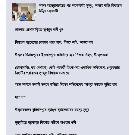
সফল অস্ত্রোপচারের পর অনেকটাই সুস্থ, আজই বাড়ি ফিরছেন
মিঠুন চক্রবর্তী
মালদার মোথাবাড়িতে তৃণমূল কর্মী খুন
হিমাচল প্রদেশের চাম্বায় খাদে বাস, নিহত আট, আহত দশ
উত্তর দিনাজপুরের ইসলামপুরে গুলিবিদ্ধ হয়ে শিক্ষক নিহত, উত্তেজনা
তোলাবাজি, ভয় দেখানো, ভোট পরবর্তী হিংসা-সহ একাধিক অভিযোগ, গ্রেফতার
নৈহাটির প্রাক্তন তৃণমূল বিধায়ক সনৎ দে
আজ সকালে ভবানী ভবনে হাজিরা দিলেন অভিষেকের আপ্ত সহায়ক সুমিত রায়
দশে দশ
উত্তরবঙ্গের বুনিয়াদপুরে ব্যাঙ্ক ম্যানেজারের রহস্য মৃত্যু
মুম্বাইয়ে প্রশান্ত কিশোর সমীপে পাওয়ার পত্মী
ফের মেট্রোয় আত্মহত্যার চেষ্টা, পরিষেবা ব্যাহত