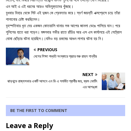
এন আই এ এই ধরনের আরও অভিযুক্তদের খুঁজছে।
বুধবার বিহার থেকে সিট এই দুজন কে গ্রেফতার করে। স্বর্ণ জয়ন্তী এক্সপ্রেসে চড়ে তাঁরা
পালানোর চেষ্টা করছিলেন।
বৃহস্পতিবার ধৃত দের একজন কোতয়ালি থানার লক আপের জানলা ভেঙে পালিয়ে যান। পরে
পুলিশের হাতে ধরা পড়েন। মঙ্গলবার গভীর রাতে রাঁচির আর এস এস কার্যালয়ে এই পেট্রোল
বোমা ছোঁড়ার ঘটনা হয়েছিল।।যদিও বড় রকমের আগুন লাগার ঘটনা হয় নি।
PREVIOUS
দেশের শিক্ষা পদ্ধতি সংস্কারে প্রচার শুরু রাহুল গান্ধীর
NEXT
ঝাড়খন্ডে রাজ্যসভার একটি আসনে এন ডি এ সমর্থিত প্রার্থীর জয়, ক্রস ভোটিং
এর আশঙ্কা
BE THE FIRST TO COMMENT
Leave a Reply