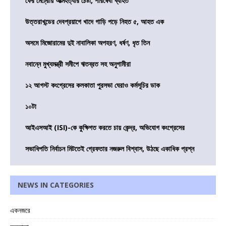
ফের মেট্রোয় আত্মহত্যার চেষ্টা, পরিষেবা ব্যাহত
উত্তরাখন্ডের দেবপ্রয়াগে খাদে গাড়ি পড়ে নিহত ৫, আহত এক
অসমে মিজোরামের দুই নাবালিকা অপহরণ, ধর্ষণ, ধৃত তিন
নবান্নে মুখ্যমন্ত্রী সমীপে ঋতব্রত সহ অনুগামীরা
১২ আগস্ট কংগ্রেসের কলকাতা পুরসভা ঘেরাও কর্মসূচির ডাক
১০টা
আইএসআই (ISI)-কে কুক্ষিগত করতে চায় কেন্দ্র, অভিযোগ কংগ্রেসের
সভাধিপতি নির্বাচন মিটতেই গ্রেফতার নজরুল বিশ্বাস, উঠছে একাধিক প্রশ্ন
NEWS IN CATEGORIES
একনজরে