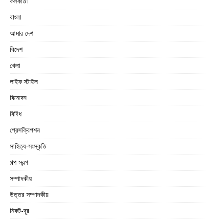
কলকাতা
বাংলা
আমার দেশ
বিদেশ
খেলা
লাইফ স্টাইল
বিনোদন
বিবিধ
প্রেসক্রিপশন
সাহিত্য-সংস্কৃতি
গল্প স্বল্প
সম্পাদকীয়
উত্তর সম্পাদকীয়
নিকট-দূর