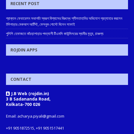
RECENT POST
প্রাক্তন ফেডারেশন সভাপতি স্বরূপ বিশ্বাসের বিরুদ্ধে শ্লীলতাহানির অভিযোগ প্রত্যাহার করলেন
টলিপাড়ার মেকআপ আর্টিস্ট, ফেসবুক পোস্টে দিলেন সাফাই
পুলিশি হেফাজতে কাঁচড়াপাড়ার পদত্যাগী টিএমসি কাউন্সিলরের স্বামীর মৃত্যু, চাঞ্চল্য
ROJDIN APPS
CONTACT
J.B Web (rojdin.in)
3 B Sadananda Road,
Kolkata-700 026
Email: acharya.piyali@gmail.com
+91 9051872515, +91 9051517441