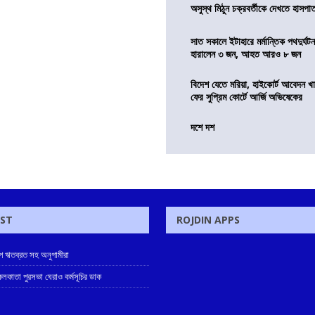
অসুস্থ মিঠুন চক্রবর্তীকে দেখতে হাসপাতাল
সাত সকালে ইটাহারে মর্মান্তিক পথদুর্ঘটন
হারালেন ৩ জন, আহত আরও ৮ জন
বিদেশ যেতে মরিয়া, হাইকোর্ট আবেদন 
ফের সুপ্রিম কোর্টে আর্জি অভিষেকের
দশে দশ
OST
ROJDIN APPS
মীপে ঋতব্রত সহ অনুগামীরা
লকাতা পুরসভা ঘেরাও কর্মসূচির ডাক