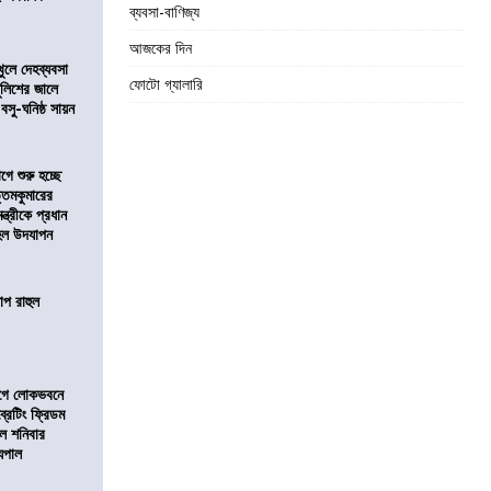
ব্যবসা-বাণিজ্য
আজকের দিন
খুলে দেহব্যবসা
ফোটো গ্যালারি
লিশের জালে
 বসু-ঘনিষ্ঠ সায়ন
ে শুরু হচ্ছে
ত্তমকুমারের
মন্ত্রীকে প্রধান
 হল উদযাপন
োপ রাহুল
আগে লোকভবনে
ব্রেটিং ফ্রিডম
াল শনিবার
যপাল