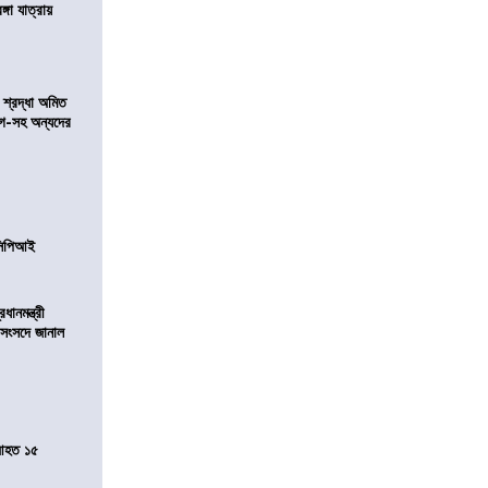
ঙ্গা যাত্রায়
নে শ্রদ্ধা অমিত
়গে-সহ অন্যদের
নসিপিআই
ানমন্ত্রী
 সংসদে জানাল
 আহত ১৫