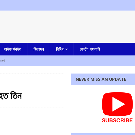
লাইফ স্টাইল
বিনোদন
বিবিধ
ফোটো গ্যালারি
দেশ
ামীরা
আমার বাংলা
NEVER MISS AN UPDATE
ও কর্মসূচির ডাক
কলকাতা
আহত তিন
্দ্র, অভিযোগ কংগ্রেসের
আমার দেশ
বিশ্বাস, উঠছে একাধিক প্রশ্ন
আমার বাংলা
রধোর, উত্তেজনা ডোমজুর এলাকায়..
বাংলা