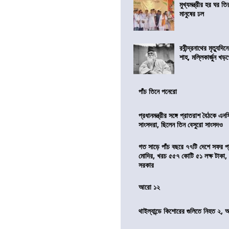
মুখ্যমন্ত্রীর হর ঘর তির
মানুষের ঢল
রবীন্দ্রনাথের মৃত্যুদি
শাহ, মল্লিকার্জুন খড
পাঁচ তিনে পনেরো
প্রধানমন্ত্রীর সঙ্গে প্রাতরাশ বৈঠকে এ
সাংসদরা, ছিলেন তিন বেসুরো সাংসদও
গত সাড়ে পাঁচ বছরে ৭৭টি দেশে সফর প্রধ
মোদির, খরচ ৫৫৭ কোটি ৫১ লক্ষ টাকা,
সরকার
আরো ১২
থাইল্যান্ডে কিশোরের গুলিতে নিহত ২,