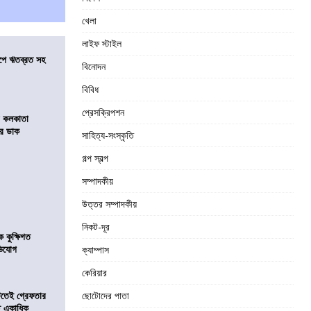
খেলা
লাইফ স্টাইল
সমীপে ঋতব্রত সহ
বিনোদন
বিবিধ
প্রেসক্রিপশন
র কলকাতা
চির ডাক
সাহিত্য-সংস্কৃতি
গল্প স্বল্প
সম্পাদকীয়
উত্তর সম্পাদকীয়
নিকট-দূর
কুক্ষিগত
ভিযোগ
ক্যাম্পাস
কেরিয়ার
িটতেই গ্রেফতার
ছোটোদের পাতা
ে একাধিক