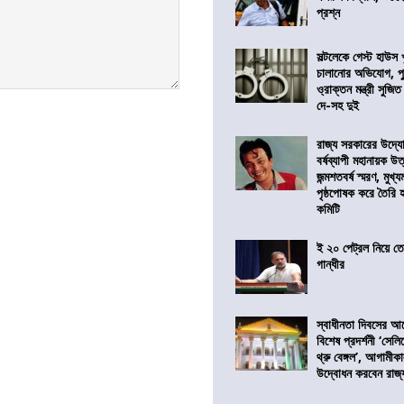
প্রশ্ন
সল্টলেকে গেস্ট হাউস 
চালানোর অভিযোগ, পু
ও্রাক্তন মন্ত্রী সুজিত
দে-সহ দুই
রাজ্য সরকারের উদ্যোগ
বর্ষব্যাপী মহানায়ক উ
জন্মশতবর্ষ স্মরণ, মুখ্য
পৃষ্ঠপোষক করে তৈরি
কমিটি
ই ২০ পেট্রল নিয়ে ত
গান্ধীর
স্বাধীনতা দিবসের 
বিশেষ প্রদর্শনী ‘সেলি
থ্রু বেঙ্গল’, আগামীক
উদ্বোধন করবেন রাজ্