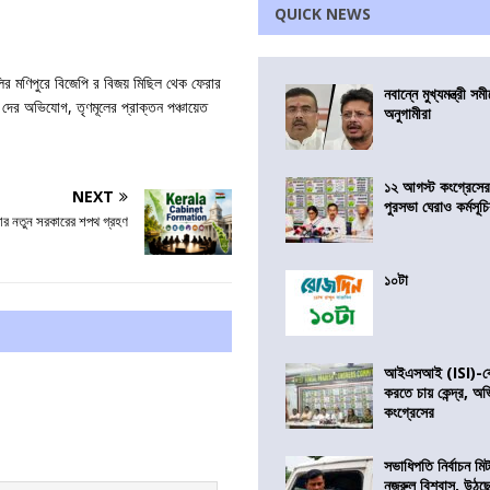
QUICK NEWS
খালির মণিপুরে বিজেপি র বিজয় মিছিল থেক ফেরার
নবান্নে মুখ্যমন্ত্রী 
র অভিযোগ, তৃণমূলের প্রাক্তন পঞ্চায়েত
অনুগামীরা
১২ আগস্ট কংগ্রেসে
NEXT
পুরসভা ঘেরাও কর্মসূ
র নতুন সরকারের শপথ গ্রহণ
১০টা
আইএসআই (ISI)-কে 
করতে চায় কেন্দ্র, অ
কংগ্রেসের
সভাধিপতি নির্বাচন ম
নজরুল বিশ্বাস, উঠছ