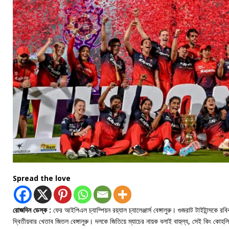
Spread the love
রোজদিন ডেস্ক :
ফের আইপিএল চ্যাম্পিয়ন রয়্যাল চ্যালেঞ্জার্স বেঙ্গালুরু। গুজরাট টাইটান্সকে 
দ্বিতীয়বার খেতাব জিতল বেঙ্গালুরু। দলকে জিতিয়ে ম্যাচের নায়ক বলাই বাহুল্য, সেই কিং ক