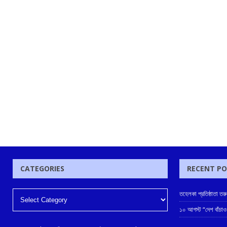
CATEGORIES
RECENT P
তহেলকা প্রতিষ্ঠাতা ত
১০ আগস্ট “দেশ বাঁচাও