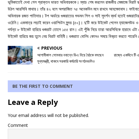
ভূমিকাতেই দেখা গেল প্রাক্তন ভারত অধিনায়ককে। ম্যাচ শেষ করলেন রাজকীয় মেজাজে বিরাট ছ
উঠল আরসিবি মাথায়। তাঁর ৪২ বলে অপরাজিত ৭৫ অনেকদিন মনে রাখবে আহমেদাবাদ। ফাইনালে 
অধিনায়ক রজত পাতিদার। টপ অর্ডারে গুজরাতের শুভমন গিল ও সাই সুদর্শন ব্যর্থ হতেই গুজরা
ওঠেনি। একমাত্র লড়াই করেন ওয়াশিংটন সুন্দর (৫০)। দু’টি করে উইকেট পেলেন হ্যাজেলউড 
পর্যন্ত ৮ উইকেট হারিয়ে গুজরাট তোলে ১৫৫ রান। এই পুঁজি নিয়ে তারা আরসিবিকে হারাবে এটা
উইকেট হারিয়ে জয় তুলে নেয় বিরাট বাহিনী। গুজরাত বোলিং কোনও সময়ে বিব্রত করতে পারেনি বে
PREVIOUS
আগামীকাল সোমবার নবান্নে ডিএ নিয়ে বৈঠকে বসছেন
রাজ্যে একদিনে টি এ
মুখ্যমন্ত্রী, থাকবে সরকারি কর্মচারি সংগঠনগুলিও
BE THE FIRST TO COMMENT
Leave a Reply
Your email address will not be published.
Comment