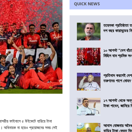
QUICK NEWS
তহেলকা প্রতিষ্ঠাতা 
দশ বছর কারাদন্ডের ন
১০ আগস্ট “দেশ বাঁচ
মিছিল বাম শ্রমিক স
প্রতিবাদ করলেই দেশ
তরুণদের পাশে মোহন
১৭ আগস্ট থেকে অন্নপূ
টাকা পাবেন, জানিয়ে দিল
রবিবাসরীয় ফাইনালে ৫ উইকেটে হারিয়ে টানা
আবাস যোজনায় অবৈধ 
োহলি। অধিনায়ক না হয়েও প্রয়োজনের সময় সেই
বাড়ির টাকা ফেরত দি