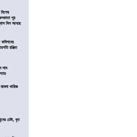
 বিশেষ
কলকাতা পুর
িন্যাস বিল আনছে
ী কমিশনের
চারপতি রঞ্জিত
ে সাব
েফতার
থ মামলা খারিজ
ের চেষ্টা, ধৃত