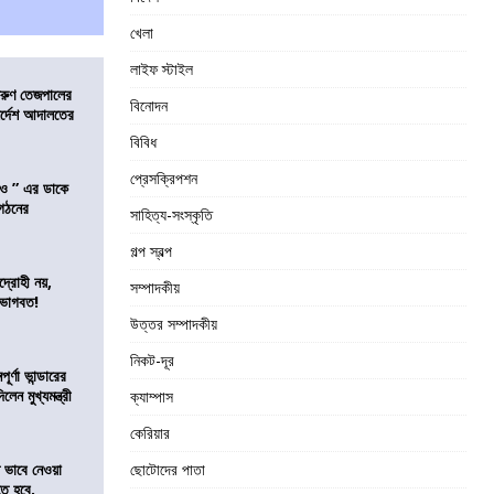
খেলা
লাইফ স্টাইল
তরুণ তেজপালের
বিনোদন
ির্দেশ আদালতের
বিবিধ
প্রেসক্রিপশন
াও ” এর ডাকে
ংগঠনের
সাহিত্য-সংস্কৃতি
গল্প স্বল্প
দ্রোহী নয়,
সম্পাদকীয়
 ভাগবত!
উত্তর সম্পাদকীয়
নিকট-দূর
র্ণা ভান্ডারের
েন মুখ্যমন্ত্রী
ক্যাম্পাস
কেরিয়ার
ভাবে নেওয়া
ছোটোদের পাতা
তে হবে,