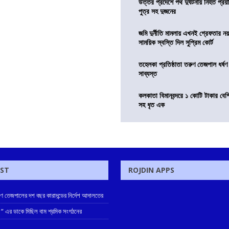
উত্তর প্রদেশে পথ দুর্ঘটনায় নিহত প্রয়া
পুত্র সহ দুজনের
জমি দুর্নীতি মামলায় এখনই গ্রেফতার নয়
সাময়িক স্বস্তি দিল সুপ্রিম কোর্ট
তহেলকা প্রতিষ্ঠাতা তরুণ তেজপাল ধর্ষণ
সাব্যস্ত
কলকাতা বিমানবন্দরে ১ কোটি টাকার বেশ
সহ ধৃত এক
OST
ROJDIN APPS
রুণ তেজপালের দশ বছর কারাদন্ডের নির্দেশ আদালতের
 ” এর ডাকে মিছিল বাম শ্রমিক সংগঠনের