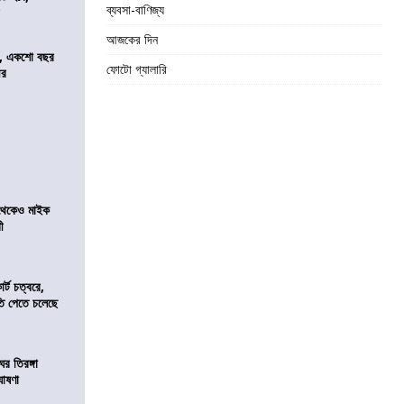
ব্যবসা-বাণিজ্য
র
আজকের দিন
ে, একশো বছর
ফোটো গ্যালারি
ীর
র থেকেও মাইক
রী
র্ট চত্বরে,
ি পেতে চলেছে
র তিরঙ্গা
ঘোষণা