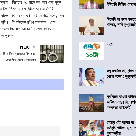
ক্কায়। বিরাটের ৭৫ রানে ভর করে ফের মুকুট
হুঁশিয়ারি দিলীপ ঘোষে
টসে জিতে প্রথম ফিল্ডিং নেন আরসিবি
টের রানের গতি কমে যায়। সেই যে গতি পড়ল, আর
বিজেপি যা কাজ করছ
ও ভুবি। ৩টি উইকেট রশিখ সালামের। শেষ
থাকবে, দাবি মুখ্যমন্ত্র
 বোধহয় গিলরাও ভাবেননি। শেষ পর্যন্ত ৫
ঙ্গালুরুকে।
১০টা
NEXT
ম সি র তিন প্রাক্তন বিধায়ক,
একাধিক নেতা গ্রেফতার
শুধু মসজিদ না, মন্দি
খোলা হচ্ছে : মুখ্যমন্ত্
স্বস্তির হাওয়া হাইকো
আটজন নতুন বিচারপত
কলকাতা হাইকোর্ট
রাজ্যে এই প্রথম ঘর ঘ
কর্মসূচি পালিত হবে, 
মুখ্যমন্ত্রীর