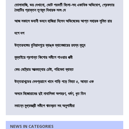
তোলাবাজি, ভয় দেখানো, ভোট পরবর্তী হিংসা-সহ একাধিক অভিযোগ, গ্রেফতার
নৈহাটির প্রাক্তন তৃণমূল বিধায়ক সনৎ দে
আজ সকালে ভবানী ভবনে হাজিরা দিলেন অভিষেকের আপ্ত সহায়ক সুমিত রায়
দশে দশ
উত্তরবঙ্গের বুনিয়াদপুরে ব্যাঙ্ক ম্যানেজারের রহস্য মৃত্যু
মুম্বাইয়ে প্রশান্ত কিশোর সমীপে পাওয়ার পত্মী
ফের মেট্রোয় আত্মহত্যার চেষ্টা, পরিষেবা ব্যাহত
উত্তরাখন্ডের দেবপ্রয়াগে খাদে গাড়ি পড়ে নিহত ৫, আহত এক
অসমে মিজোরামের দুই নাবালিকা অপহরণ, ধর্ষণ, ধৃত তিন
নবান্নে মুখ্যমন্ত্রী সমীপে ঋতব্রত সহ অনুগামীরা
NEWS IN CATEGORIES