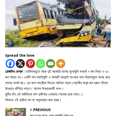
Spread the love
রোজদিন ডেস্ক :
তামিলনাড়ুতে আজ দুই সরকারি বাসের মুখোমুখি সংঘর্ষে ৭ জন নিহত ও ৪০
জন আহত হন। একটি বাস করাইকুদি ও অপরটি মাদুরাই যাওয়ার পথে থিরাপাথুরে পথের ধারে
তাদের সংঘর্ষ হয়। এর ফলে যাত্রীরা ভিতরে আটকে পড়েন।স্থানীয় মানুষ জন দ্রুত তাঁদের
উদ্ধারে ঝাঁপিয়ে পড়েন। আসেন উদ্ধারকারী দলও।
ছুটির দিন এই মর্মান্তিক বাস দুর্ঘটনায় এলাকায় শোকের ছায়া নামে।।
কিভাবে এই দুর্ঘটনা হল তা অনুসন্ধান করা হচ্ছে।
PREVIOUS
কাল সংসদ বসছে, আজ সর্বদলীয় বৈঠক হল