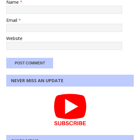
Name
*
Email
*
Website
NEVER MISS AN UPDATE