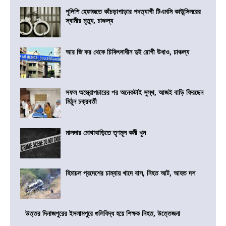
পুলিশি হেফাজতে কাঁচড়াপাড়ার পদত্যাগী টিএমসি কাউন্সিলরের
স্বামীর মৃত্যু, চাঞ্চল্য
আর জি কর থেকে চিকিৎসাধীন দুই রোগী উধাও, চাঞ্চল্য
সফল অস্ত্রোপচারের পর অনেকটাই সুস্থ, আজই বাড়ি ফিরছেন
মিঠুন চক্রবর্তী
মালদার মোথাবাড়িতে তৃণমূল কর্মী খুন
হিমাচল প্রদেশের চাম্বায় খাদে বাস, নিহত আট, আহত দশ
উত্তর দিনাজপুরের ইসলামপুরে গুলিবিদ্ধ হয়ে শিক্ষক নিহত, উত্তেজনা