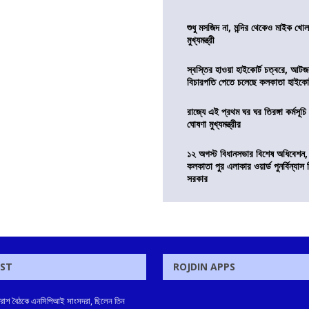
শুধু মসজিদ না, মন্দির থেকেও মাইক খোলা
মুখ্যমন্ত্রী
স্বস্তির হাওয়া হাইকোর্ট চত্বরে, আটজ
বিচারপতি পেতে চলেছে কলকাতা হাইকোর
রাজ্যে এই প্রথম ঘর ঘর তিরঙ্গা কর্মসূচ
ঘোষণা মুখ্যমন্ত্রীর
১২ অগস্ট বিধানসভার বিশেষ অধিবেশন,
কলকাতা পুর এলাকার ওয়ার্ড পুনর্বিন্যা
সরকার
OST
ROJDIN APPS
প্রাতরাশ বৈঠকে এনসিপিআই সাংসদরা, ছিলেন তিন