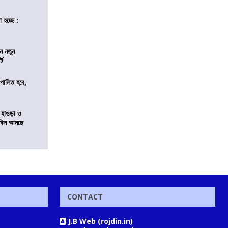
 হচ্ছে :
ন নতুন
্ট
ি পালিত হবে,
 হাওড়া ও
স বিল আনছে
CONTACT
J.B Web (rojdin.in)