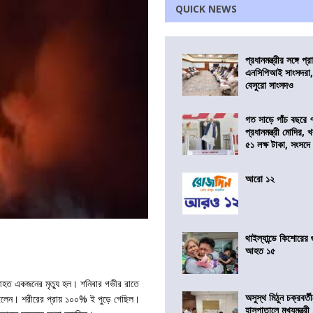
QUICK NEWS
প্রধানমন্ত্রীর সঙ্গে প
এনসিপিআই সাংসদরা,
বেসুরো সাংসদও
গত সাড়ে পাঁচ বছরে 
প্রধানমন্ত্রী মোদির
৫১ লক্ষ টাকা, সংসদ
আরো ১২
থাইল্যান্ডে কিশোরের
আহত ১৫
আহত একজনের মৃত্যু হল। শনিবার গভীর রাতে
অসুস্থ মিঠুন চক্রবর্
েছিলেন। শরীরের প্রায় ১০০% ই পুড়ে গেছিল।
হাসপাতালে মুখ্যমন্ত্রী