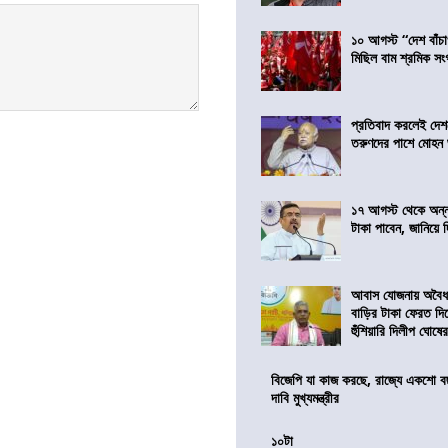
১০ আগস্ট “দেশ বাঁচ
মিছিল বাম শ্রমিক স
প্রতিবাদ করলেই দেশ
তরুণদের পাশে মোহন
১৭ আগস্ট থেকে অন্নপূ
টাকা পাবেন, জানিয়ে দিল
আবাস যোজনায় অবৈধ 
বাড়ির টাকা ফেরত দি
হুঁশিয়ারি দিলীপ ঘোষে
বিজেপি যা কাজ করছে, রাজ্যে একশো ব
দাবি মুখ্যমন্ত্রীর
১০টা