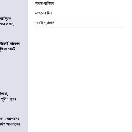
ব্যবসা-বাণিজ্য
আজকের দিন
্মান্তিক
ফোটো গ্যালারি
রালেন ৩ জন,
হাইকোর্ট আবেদন
্রিম কোর্টে
িনারা,
 পুলিশ সুপার
তরুণ তেজপালের
ির্দেশ আদালতের