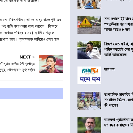
রুতর আহত দুজনকে আনা হয়েছিল।
সাত সকালে ইটাহারে মর
ালে চিকিৎসাধীন। তাঁদের মধ্যে রাহুল পুই-এর
পথদুর্ঘটনায় প্রাণ হা
ই ওই বাজি কারখানায় কাজ করতেন। কিভাবে
আহত আরও ৮ জন
তা এখনও পরিস্কার নয়। স্থানীয় মানুষের
কারখানা চলে। প্রশাসনকে জানিয়েও কোন লাভ
বিদেশ যেতে মরিয়া, 
খারিজ করতেই ফের সুপ
আর্জি অভিষেকের
NEXT
 খ্যাত সংগীতশিল্পী প্রশান্ত
দশে দশ
্যু, শোকপ্রকাশ মুখ্যমন্ত্রীর
দুঃসাহসিক ডাকাতির ক
সাংবাদিক বৈঠকে জেলা
কী বললেন
তহেলকা প্রতিষ্ঠাতা 
দশ বছর কারাদন্ডের ন