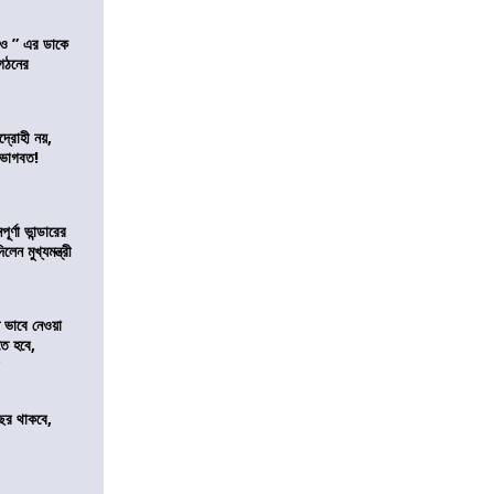
াও ” এর ডাকে
ংগঠনের
দ্রোহী নয়,
 ভাগবত!
র্ণা ভান্ডারের
েন মুখ্যমন্ত্রী
ভাবে নেওয়া
তে হবে,
র
ছর থাকবে,