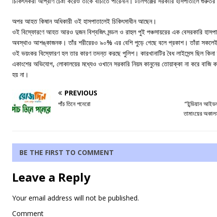
চিকিৎসকরা আপ্রাণ চেষ্টা করেও তাঁকে বাঁচাতে পারেননি। টালিগঞ্জের সরকারি হাসপাতালে গু
অপর আহত কিষান অধিকারী ওই হাসপাতালেই চিকিৎসাধীন আছেন।
ওই বিস্ফোরণে আহত আরও দুজন বিশ্বজিৎ মন্ডল ও রাহুল পুই পঞ্চসায়রের এক বেসরকারি হাসপাত
অবস্থাও আশঙ্কাজনক। তাঁর শরীরেরও ৯০% এর বেশি পুড়ে গেছে বলে প্রকাশ। তাঁরা সকলে
ওই ভয়ংকর বিস্ফোরণ হল তার কারণ তদন্ত করছে পুলিশ। কারখানাটির বৈধ লাইসেন্স ছিল কিনা 
একাংশের অভিযোগ, লোকালয়ের মধ্যেও ওখানে সরকারি নিয়ম কানুনের তোয়াক্কা না করে বাজি 
হয় না।
PREVIOUS
পাঁচ তিনে পনেরো
“ইন্ডিয়ান আইডল”
তামাংয়ের অকালমৃত
BE THE FIRST TO COMMENT
Leave a Reply
Your email address will not be published.
Comment