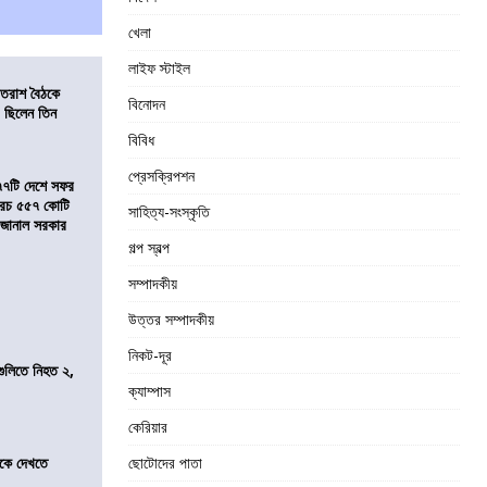
খেলা
লাইফ স্টাইল
্রাতরাশ বৈঠকে
বিনোদন
 ছিলেন তিন
বিবিধ
প্রেসক্রিপশন
৭৭টি দেশে সফর
, খরচ ৫৫৭ কোটি
সাহিত্য-সংস্কৃতি
ে জানাল সরকার
গল্প স্বল্প
সম্পাদকীয়
উত্তর সম্পাদকীয়
নিকট-দূর
 গুলিতে নিহত ২,
ক্যাম্পাস
কেরিয়ার
তীকে দেখতে
ছোটোদের পাতা