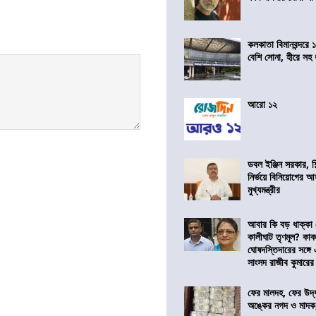
কলকাতা বিমানবন্দরে 
বেশি সোনা, হীরে সহ
আরো ১২
ডবল ইঞ্জিন সরকার, শ
নির্ভয়ে বিনিয়োগের আ
মুখ্যমন্ত্রীর
আবার কি বড় ধাক্কা
কালীঘাট তৃণমূল? কা
ঘোষদস্তিদারের সঙ্গে
সাংসদ রাজীব কুমারের
ফের মালদহ, ফের উদ্ধ
অঙ্কের নগদ ও মাদক,