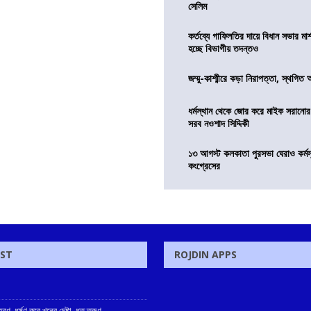
সেলিম
কর্তব্যে গাফিলতির দায়ে বিধান সভার মার্
হচ্ছে বিভাগীয় তদন্তও
জম্মু-কাশ্মীরে কড়া নিরাপত্তা, স্থগিত 
ধর্মস্থান থেকে জোর করে মাইক সরানো
সরব নওশাদ সিদ্দিকী
১৩ আগস্ট কলকাতা পুরসভা ঘেরাও কর্মস
কংগ্রেসের
OST
ROJDIN APPS
ণ, ধর্ষণ করে খুনের চেষ্টা, ধৃত তরুণ