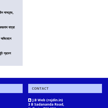
শাল সাসপেন্ড,
অমরনাথ যাত্রা
র অভিযোগে
ূচি প্রদেশ
CONTACT
J.B Web (rojdin.in)
3 B Sadananda Road,