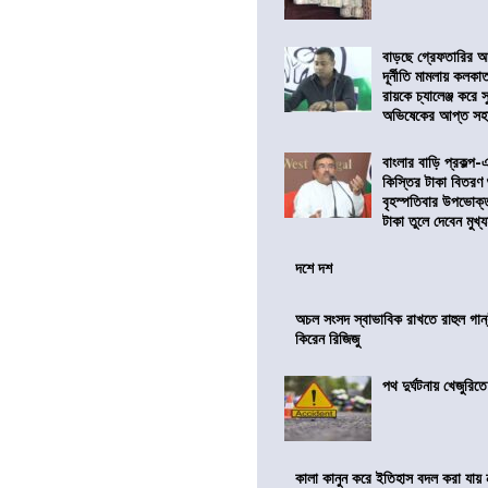
বাড়ছে গ্রেফতারির আ
দূর্নীতি মামলায় কলকা
রায়কে চ্যালেঞ্জ করে সু
অভিষেকের আপ্ত সহা
বাংলার বাড়ি প্রকল্প-
কিস্তির টাকা বিতরণ
বৃহস্পতিবার উপভোক্
টাকা তুলে দেবেন মুখ্যমন
দশে দশ
অচল সংসদ স্বাভাবিক রাখতে রাহুল গান্
কিরেন রিজিজু
পথ দুর্ঘটনায় খেজুরি
কালা কানুন করে ইতিহাস বদল করা যায় ন