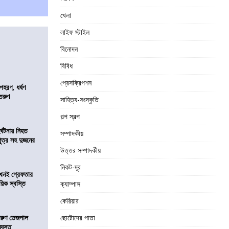
খেলা
লাইফ স্টাইল
বিনোদন
বিবিধ
প্রেসক্রিপশন
হরণ, ধর্ষণ
 তরুণ
সাহিত্য-সংস্কৃতি
গল্প স্বল্প
র্ঘটনায় নিহত
সম্পাদকীয়
পুত্র সহ দুজনের
উত্তর সম্পাদকীয়
নিকট-দূর
 এখনই গ্রেফতার
য়িক স্বস্তি
ক্যাম্পাস
কেরিয়ার
তরুণ তেজপাল
ছোটোদের পাতা
্যস্ত