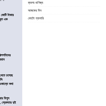
ব্যবসা-বাণিজ্য
আজকের দিন
১ কোটি টাকার
ফোটো গ্যালারি
 ধৃত এক
িল্পপতিদের
হবান
 খেতে চলেছে
কলি
 একান্তে কথা
ার বিপুল
 গ্রেফতার দুই