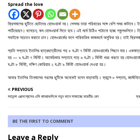
Spread the love
ক্রিসমাসের ছুটিতে ছোটদের হোমওয়ার্ক নয়। সেসময় তারা পরিবারের সঙ্গে বেশি সময় কাটাবে। ইতা
পাঠিয়েছেন। বলেচেন, কম হোমওয়ার্ক দিতে হবে। এই মর্মে চিঠিও পাঠানো হচ্ছে স্কুলগুলিতে। তিনি
সবাইকে সচেতন করাতে চান। হোমওয়ার্কের ফলে পারিবারিক কাজকর্মে অসুবিধা হয়। তাই ক্রিসম
প্রতি সপ্তাহে ইতালির ছাত্রছাত্রীদের গড় ৮ ঘণ্টা ৭ মিনিট হোমওয়ার্কের পিছনে যায়। একমাত্
হয় — ৯ ঘণ্টা ৭ মিনিট। আমেরিকায় সপ্তাহে গড়ে ৬ ঘণ্টা ১ মিনিট খরচ করতে হয় হোমওয়ার্কের
ঘণ্টা ৮ মিনিট, দক্ষিণ কোরিয়ায় ২ ঘণ্টা ৯ মিনিট হোমওয়ার্ক দেওয়া হয়।
আবার ইতালির তিনমাসের গরমের ছুটিকে অনেকেই বলেন বাড়াবাড়ি। ফ্রান্সে ৮ সপ্তাহ, জার্মানিত
PREVIOUS
মহানন্দা এক্সেপ্রেসের এসি কামরাগুলিকে নতুন ভাবে সাজাচ্ছে ভারতীয় রেল
ফ্র
BE THE FIRST TO COMMENT
Leave a Reply