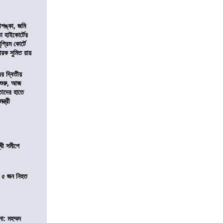
শঙ্কা, জমি
তা হাইকোর্টের
প্রিম কোর্টে
য়ক সুমিত রায়
এর দ্বিতীয়
 শুরু, আজ
তাদের হাতে
্ত্রী
ধী সমীপে
তে ৫ জন নিহত
া: মহম্মদ