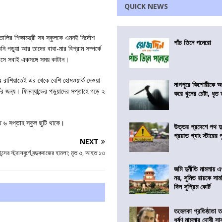
QUICK NEWS
লির শিক্ষামন্ত্রী সব স্কুলকে এমনই নির্দোশ
পাঁচ তিনে পনেরো
 পড়ুয়া আর তাদের বাবা-মার বিশ্রাম সম্পর্কে
াসে সবাই একসঙ্গে সময় কাটান।
র রাশিয়াতেই এর থেকে বেশি হোমওয়ার্ক দেওয়া
নাগপুরে কিশোরীকে অপ
 জন্য। ফিনল্যান্ডের পড়ুয়াদের সপ্তাহে গড়ে ২
করে খুনের চেষ্টা, ধৃত
ে ৬ সপ্তাহ স্কুল ছুটি থাকে।
উত্তর প্রদেশে পথ দু
প্রয়াত গ্যাং স্টারের 
NEXT
ান্সের স্ট্রাসবুর্গে বন্দুকবাজের হামলা; মৃত ৩, আহত ১৩
জমি দুর্নীতি মামলায়
নয়, সুমিত রায়কে সাম
দিল সুপ্রিম কোর্ট
তহেলকা প্রতিষ্ঠাতা 
ধর্ষণ মামলার দোষী সাব