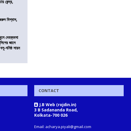
 কেন্দ্র,
জরুল বিশ্বাস,
খুলে দেহব্যবসা
লিশের জালে
 বসু-ঘনিষ্ঠ সায়ন
CONTACT
J.B Web (rojdin.in)
3 B Sadananda Road,
Kolkata-700 026
Email: acharya.piyali@gmail.com