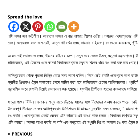
Spread the love
এসি সফর হবে রুচিশীল। আরামের সফরে এ বার লাগছে শিল্পের ছোঁয়া। মহানন্দা এক্সেপ্রেসের এসি
রেল। অন্তরঙ্গে বদল সামান্যই, আমূল পরিবর্তন হচ্ছে কামরার বহিরঙ্গে। রং থেকে কারুকাজ, খুঁ
একেবারেই ভোলবদল হচ্ছে ট্রেনের বাইরের রূপে। নতুন করে সেজে উঠছে মহানন্দা এক্সেপ্রেস। উ
জানিয়েছেন, এই ট্রেনের এসি কামরা বিহারেরবিখ্যাত মধুবনি শিল্পের ধাঁচে রঙ করা শুরু হয়ে 
আলিপুরদুয়ার থেকে পুরনো দিল্লি যেতে সময় লাগে দু’দিন। দিনে মোট চারটি এক্সপ্রেস আপ-ডা
স্থানীয় শিল্পকেও ট্রেন সাজানোর রসদে সামিল করা হবে জানিয়েছেন রেলের আধিকারকরা। প্রতি
প্রাথমিক ভাবে সেগুলি দিয়েই ভোলবদল শুরু হয়েছে। স্থানীয় শিল্পীদের হাতের কারুকাজে সাজিয
যাত্রা পথের বিভিন্ন এলাকার মানুষ যাতে ট্রেনের সাজের সঙ্গে নিজেদের একাত্ম করতে পারেন তা
উত্তরপুর্ব সীমান্ত রেলের আলিপুরদুয়ার ডিভিশনের ডিআরএম চন্দ্রবীর রমন বলেছেন, “ আমরা প্র
রঙ করছি। এক্সপ্রেসের একটি রেকের এসি কামরায় এই রঙের কাজ চলছে। বিহারের বিখ্যাত মধুবন
এসি কামরা। আমরা আশা করছি আগামি এক সপ্তাহে এই মধুবনি শিল্পের আদলে রঙ করা ট্রেন চল
PREVIOUS