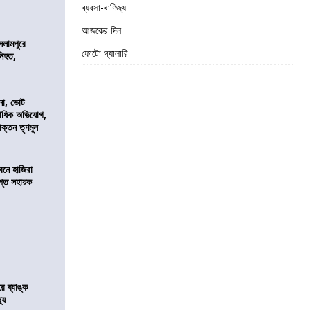
ব্যবসা-বাণিজ্য
আজকের দিন
সলামপুরে
ফোটো গ্যালারি
 নিহত,
নো, ভোট
কাধিক অভিযোগ,
াক্তন তৃণমূল
নে হাজিরা
্ত সহায়ক
রে ব্যাঙ্ক
যু