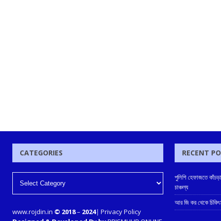
CATEGORIES
RECENT P
পুলিশি হেফাজতে কাঁচড়াপ
চাঞ্চল্য
আর জি কর থেকে চিকিৎস
www.rojdin.in
© 2018
–
2024
|
Privacy Policy