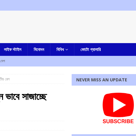
লাইফ স্টাইল
বিনোদন
বিবিধ
ফোটো গ্যালারি
দেশ
কাউন্সিলরের স্বামীর মৃত্যু, চাঞ্চল্য
আমার বাংলা
তীয় রেল
NEVER MISS AN UPDATE
চাঞ্চল্য
কলকাতা
 বাড়ি ফিরছেন মিঠুন চক্রবর্তী
কলকাতা
ন ভাবে সাজাচ্ছে
র বাংলা
হত আট, আহত দশ
আমার দেশ
রধোর, উত্তেজনা ডোমজুর এলাকায়..
বাংলা