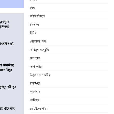
খেলা
লাইফ স্টাইল
ড়াপাড়ার
বিনোদন
ন্সিলরের
বিবিধ
প্রেসক্রিপশন
ৎসাধীন দুই
সাহিত্য-সংস্কৃতি
গল্প স্বল্প
 পর অনেকটাই
সম্পাদকীয়
রছেন মিঠুন
উত্তর সম্পাদকীয়
নিকট-দূর
ণমূল কর্মী খুন
ক্যাম্পাস
কেরিয়ার
বায় খাদে বাস,
ছোটোদের পাতা
শ