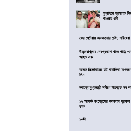
মুম্বাইয়ে প্রশান্ত 
পাওয়ার পত্মী
ফের মেট্রোয় আত্মহত্যার চেষ্টা, পরিষেবা
উত্তরাখন্ডের দেবপ্রয়াগে খাদে গাড়ি প
আহত এক
অসমে মিজোরামের দুই নাবালিকা অপহরণ, 
তিন
নবান্নে মুখ্যমন্ত্রী সমীপে ঋতব্রত সহ অ
১২ আগস্ট কংগ্রেসের কলকাতা পুরসভা ঘ
ডাক
১০টা