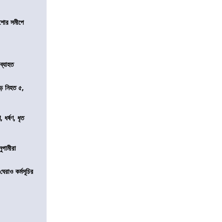
কিশোর সমীপে
 ব্যাহত
ড়ে নিহত ৫,
ধর্ষণ, ধৃত
নুগামীরা
েরাও কর্মসূচির