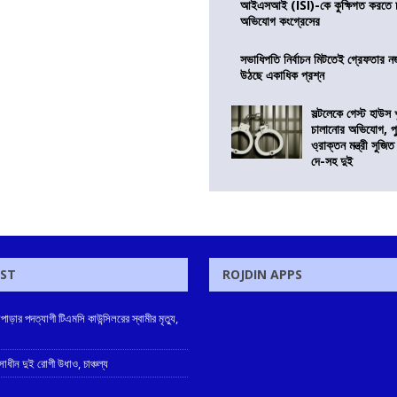
আইএসআই (ISI)-কে কুক্ষিগত করতে চায়
অভিযোগ কংগ্রেসের
সভাধিপতি নির্বাচন মিটতেই গ্রেফতার ন
উঠছে একাধিক প্রশ্ন
সল্টলেকে গেস্ট হাউস 
চালানোর অভিযোগ, পু
ও্রাক্তন মন্ত্রী সুজিত
দে-সহ দুই
OST
ROJDIN APPS
াড়ার পদত্যাগী টিএমসি কাউন্সিলরের স্বামীর মৃত্যু,
াধীন দুই রোগী উধাও, চাঞ্চল্য