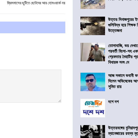
ক্রিসমাসের ছুটিতে ছোটদের আর হোমওয়ার্ক নয়
উত্তর দিনাজপুরের ই
গুলিবিদ্ধ হয়ে শিক্ষক
উত্তেজনা
তোলাবাজি, ভয় দেখা
পরবর্তী হিংসা-সহ এ
গ্রেফতার নৈহাটির প্র
বিধায়ক সনৎ দে
আজ সকালে ভবানী ভব
দিলেন অভিষেকের আপ
সুমিত রায়
দশে দশ
উত্তরবঙ্গের বুনিয়াদপু
ম্যানেজারের রহস্য মৃত্