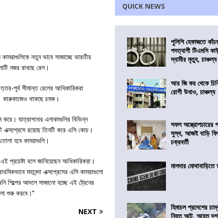
QUICK NEWS
পুলিশি হেফাজতে কাঁচ
পদত্যাগী টিএমসি কাউ
 কামরাগুলিকে নতুন ভাবে সাজাচ্ছে ভারতীয়
স্বামীর মৃত্যু, চাঞ্চল্য
টিনাটি নজর রাখছে রেল।
আর জি কর থেকে চিকি
ত্তর-পূর্ব সীমান্ত রেলের আধিকারিকরা
রোগী উধাও, চাঞ্চল্য
গেছে। কারুকাজেও থাকছে চমক।
উন করে। যাত্রাপথের এলাকাগুলির বিভিন্ন
সফল অস্ত্রোপচারের
টি এক্সপ্রেসে রয়েছে তিনটি করে এসি কোচ।
সুস্থ, আজই বাড়ি ফি
়ে তোলা হবে কামরাগুলি।
চক্রবর্তী
ই এই প্রচেষ্টা বলে জানিয়েছেন আধিকারিকরা।
মালদার মোথাবাড়িতে তৃ
াথমিকভাবে মহানন্দা এক্সপ্রেসের এসি কামরাগুলো
ি শিল্পের আদলে সাজানো হচ্ছে এই ট্রেনের
া শুরু করবে।’’
হিমাচল প্রদেশের চাম্
NEXT
নিহত আট, আহত দ