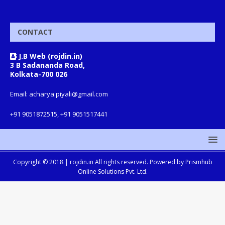
CONTACT
J.B Web (rojdin.in)
3 B Sadananda Road,
Kolkata-700 026
Email: acharya.piyali@gmail.com
+91 9051872515, +91 9051517441
Copyright © 2018 |
rojdin.in
All rights reserved. Powered by
Prismhub
Online Solutions Pvt. Ltd.