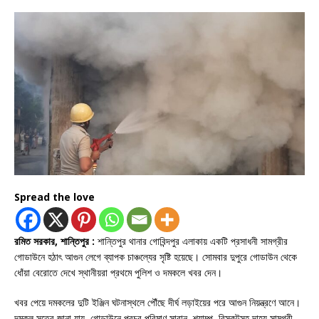
Spread the love
রমিত সরকার, শান্তিপুর :
শান্তিপুর থানার গোবিন্দপুর এলাকায় একটি প্রসাধনী সামগ্রীর
গোডাউনে হঠাৎ আগুন লেগে ব্যাপক চাঞ্চল্যের সৃষ্টি হয়েছে। সোমবার দুপুরে গোডাউন থেকে
ধোঁয়া বেরোতে দেখে স্থানীয়রা প্রথমে পুলিশ ও দমকলে খবর দেন।
খবর পেয়ে দমকলের দুটি ইঞ্জিন ঘটনাস্থলে পৌঁছে দীর্ঘ লড়াইয়ের পরে আগুন নিয়ন্ত্রণে আনে।
দমকল সূত্রে জানা যায়, গোডাউনে প্রচুর পরিমাণ সাবান, শ্যাম্পু, বিস্কুটসহ দাহ্য সামগ্রী