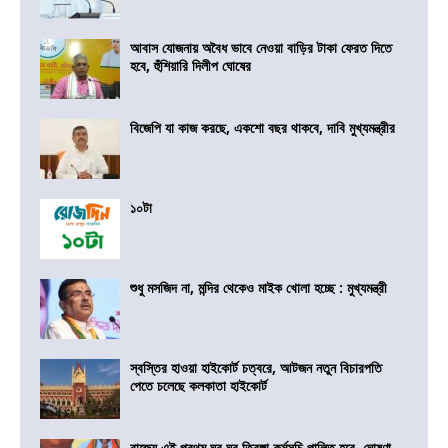
আবাস যোজনায় অবৈধ ভাবে নেওয়া বাড়ির টাকা ফেরত দিতে
হবে, হুঁশিয়ারি দিলীপ ঘোষের
বিজেপি যা কাজ করছে, একশো বছর থাকবে, দাবি মুখ্যমন্ত্রীর
১০টা
শুধু মসজিদ না, মন্দির থেকেও মাইক খোলা হচ্ছে : মুখ্যমন্ত্রী
স্বস্তির হাওয়া হাইকোর্ট চত্বরে, আটজন নতুন বিচারপতি
পেতে চলেছে কলকাতা হাইকোর্ট
রাজ্যে এই প্রথম ঘর ঘর তিরঙ্গা কর্মসূচি পালিত হবে, ঘোষণা