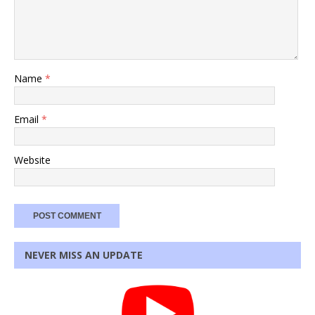
Name
*
Email
*
Website
NEVER MISS AN UPDATE