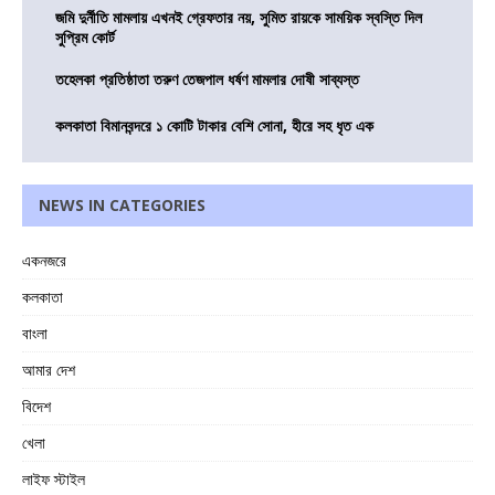
জমি দুর্নীতি মামলায় এখনই গ্রেফতার নয়, সুমিত রায়কে সাময়িক স্বস্তি দিল
সুপ্রিম কোর্ট
তহেলকা প্রতিষ্ঠাতা তরুণ তেজপাল ধর্ষণ মামলার দোষী সাব্যস্ত
কলকাতা বিমানবন্দরে ১ কোটি টাকার বেশি সোনা, হীরে সহ ধৃত এক
NEWS IN CATEGORIES
একনজরে
কলকাতা
বাংলা
আমার দেশ
বিদেশ
খেলা
লাইফ স্টাইল