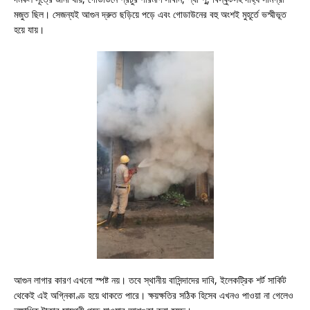
মজুত ছিল। সেজন্যই আগুন দ্রুত ছড়িয়ে পড়ে এবং গোডাউনের বহু অংশই মুহূর্তে ভস্মীভূত
হয়ে যায়।
আগুন লাগার কারণ এখনো স্পষ্ট নয়। তবে স্থানীয় বাসিন্দাদের দাবি, ইলেকট্রিক শর্ট সার্কিট
থেকেই এই অগ্নিকাণ্ড হয়ে থাকতে পারে। ক্ষয়ক্ষতির সঠিক হিসেব এখনও পাওয়া না গেলেও