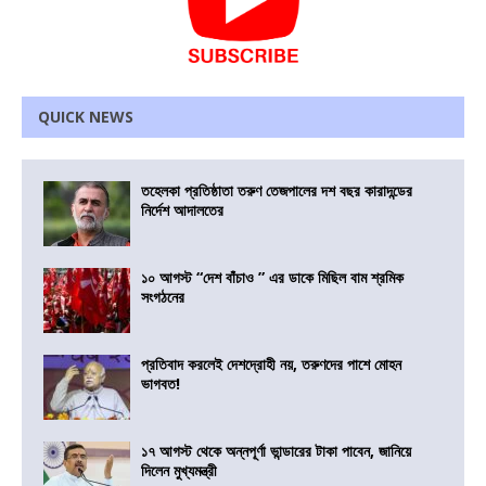
QUICK NEWS
তহেলকা প্রতিষ্ঠাতা তরুণ তেজপালের দশ বছর কারাদন্ডের
নির্দেশ আদালতের
১০ আগস্ট “দেশ বাঁচাও ” এর ডাকে মিছিল বাম শ্রমিক
সংগঠনের
প্রতিবাদ করলেই দেশদ্রোহী নয়, তরুণদের পাশে মোহন
ভাগবত!
১৭ আগস্ট থেকে অন্নপূর্ণা ভান্ডারের টাকা পাবেন, জানিয়ে
দিলেন মুখ্যমন্ত্রী