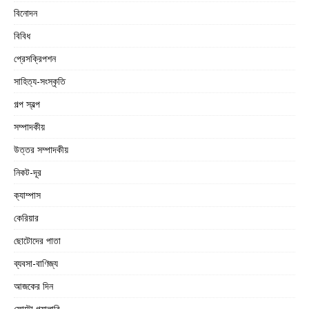
বিনোদন
বিবিধ
প্রেসক্রিপশন
সাহিত্য-সংস্কৃতি
গল্প স্বল্প
সম্পাদকীয়
উত্তর সম্পাদকীয়
নিকট-দূর
ক্যাম্পাস
কেরিয়ার
ছোটোদের পাতা
ব্যবসা-বাণিজ্য
আজকের দিন
ফোটো গ্যালারি