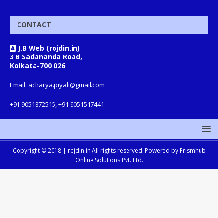
CONTACT
J.B Web (rojdin.in)
3 B Sadananda Road,
Kolkata-700 026
Email: acharya.piyali@gmail.com
+91 9051872515, +91 9051517441
Copyright © 2018 |
rojdin.in
All rights reserved. Powered by
Prismhub
Online Solutions Pvt. Ltd.