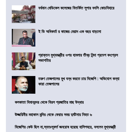
বর্ধমান মেডিকেল কলেজের বিতর্কিত সুপার বদলি কোচবিহারে
ই ডি অধিকর্তা র কাজের মেয়াদ এক বছর বাড়লো
প্রাক্তন মুখ্যমন্ত্রীর ওপর হামলার তীব্র নিন্দা প্রদেশ কংগ্রেস
সভাপতির
তরুণ তেজপালের মুখ বন্ধ করতে চায় বিজেপি : অভিযোগ কন্যা
কারা তেজপালের
কলকাতা বিমানবন্দর থেকে বিরল প্রজাতির মাছ উদ্ধার
উজ্জয়িনীর মহাকাল মন্দির থেকে ফেরার সময় দুর্ঘটনায় নিহত ৬
বিজেপির কেউ ছিল না,স্বতঃস্ফূর্ত জনরোষ হয়েছে হালিশহরে, বললেন মুখ্যমন্ত্রী