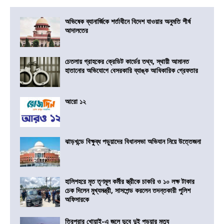
অভিষেক ব্যানার্জিকে শর্তাধীনে বিদেশ যাওয়ার অনুমতি শীর্ষ
আদালতের
চেতলায় গ্রাহকের ক্রেডিট কার্ডের তথ্য, স্থায়ী আমানত
হাতানোর অভিযোগে বেসরকারি ব্যাঙ্ক আধিকারিক গ্রেফতার
আরো ১২
ঝাড়খন্ডে বিক্ষুব্ধ পড়ুয়াদের বিধানসভা অভিযান নিয়ে উত্তেজনা
হালিশহরে মৃত তৃণমূল কর্মীর স্ত্রীকে চাকরি ও ১০ লক্ষ টাকার
চেক দিলেন মুখ্যমন্ত্রী, সাসপেন্ড করলেন তদন্তকারী পুলিশ
অফিসারকে
ত্রিপুরার খোয়াই-এ জলে ডুবে দুই পড়ুয়ার মৃত্যু