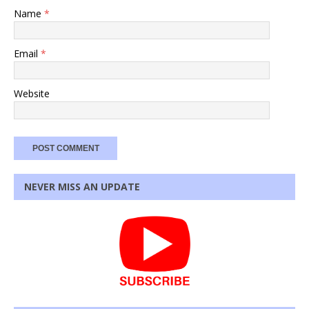
Name
*
Email
*
Website
NEVER MISS AN UPDATE