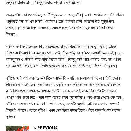
তল্লাশি চালান তাঁরা। কিন্তু সেখানে পাওয়া যায়নি অষ্টকে।
তদন্তকারীরা জানতে পারেন, জগদীশপুরে ডেরা রয়েছে অষ্টর। এরপর সেখানে তল্লাশি চালিয়ে
গ্রেফ্যাট করা হয় এই বিজেপি নেতাকে। তাঁর বিরুদ্ধে মাদক আইনের ধারা যুক্ত করা
হয়েছে। ধৃতকে আলিপুর আদালতে তোলা হলে দু’দিনের পুলিশ হেফাজতের নির্দেশ দেন
বিচারক।
অষ্টকে জেরা করে তদন্তকারীরা জেনেছেন, যাঁদের থেকে তিনি গাড়ি ভাড়া নিতেন, তাঁদের
দ্বিগুণ বা তিনগুণ টাকা দেওয়া হতো। তাই তাঁকে গাড়ি ভাড়া দিতে আগ্রহী অনেকেই। মূলত
অ্যাম্বুলেন্স ও লাক্সারি গাড়ি ভাড়া নিতেন তিনি। কিন্তু সেই গাড়ি কোথায় যাবে, তা গোপন
রাখতেন অষ্ট। হাওড়ার পাশাপাশি অন্যান্য জেলা থেকেও গাড়ি ভাড়া নিতেন অভিযুক্ত।
পুলিশের দাবি এই কারবারে অষ্ট নিজের রাজনৈতিক পরিচয়কে কাজে লাগাতেন। তিনি জেরায়
জানিয়েছেন, রাজনৈতিক নেতা হওয়ায় হাওড়ার মাদক কারবারিদের তিনি বলতেন, তাঁর থেকে
গাড়ি নিলে পথে ধরপাকড়ের সম্ভাবনা নেই। যে কারণে এই কারবারিরা তাঁর উপর ভরসা
রেখেই গাড়ি ভাড়া নিত। পরে অন্য জেলার মাদক ব্যবসায়ীরাও গাড়ি ভাড়া নেওয়া শুরু করে।
অষ্টর সঙ্গে যে সব মাদক কারবারির যোগ রয়েছে, হোয়াটসঅ্যাপ চ্যাট থেকে তাদের সম্পর্কে
বিস্তারি জানতে পেরেছে পুলিশ। এখন সেই মাদক কারবারিদের খোঁজে তল্লাশি শুরু করেছে
পুলিশ।
PREVIOUS