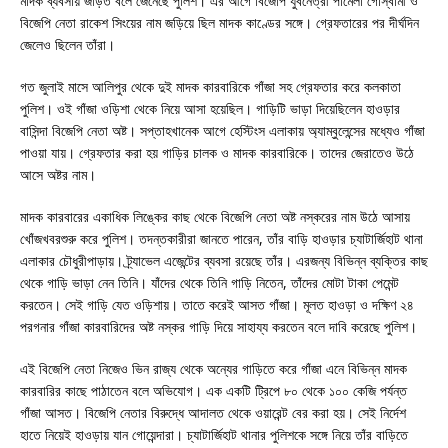
মাদক ব্যবসায় জড়িত বলে জেনেছে পুলিশ। এর আগে বিজেপি যুবনেত্রী পামেলা গোস্বামী ও
বিজেপি নেতা রাকেশ সিংয়ের নাম জড়িয়ে ছিল মাদক কাণ্ডের সঙ্গে। গ্রেফতারের পর দীর্ঘদিন
জেলেও ছিলেন তাঁরা।
গত জুলাই মাসে আলিপুর থেকে দুই মাদক কারবারিকে গাঁজা সহ গ্রেফতার করে কলকাতা
পুলিশ। ওই গাঁজা ওড়িশা থেকে নিয়ে আসা হয়েছিল। গাড়িটি ভাড়া দিয়েছিলেন হাওড়ার
বাসিন্দা বিজেপি নেতা অষ্ট। সপ্তাহখানেক আগে হেস্টিংস এলাকায় অ্যাম্বুলেন্সের মধ্যেও গাঁজা
পাওয়া যায়। গ্রেফতার করা হয় গাড়ির চালক ও মাদক কারবারিকে। তাদের জেরাতেও উঠে
আসে অষ্টর নাম।
মাদক কারবারের একাধিক লিঙ্কের কাছ থেকে বিজেপি নেতা অষ্ট নস্করের নাম উঠে আসায়
খোঁজখবরশুরু করে পুলিশ। তদন্তকারীরা জানতে পারেন, তাঁর বাড়ি হাওড়ার চ্যাটার্জিহাট থানা
এলাকার চৌধুরীপাড়ায়। ট্র্যাভেল এজেন্টের ব্যবসা রয়েছে তাঁর। এরজন্য বিভিন্ন ব্যক্তির কাছ
থেকে গাড়ি ভাড়া নেন তিনি। যাঁদের থেকে তিনি গাড়ি নিতেন, তাঁদের মোটা টাকা পেমেন্ট
করতেন। সেই গাড়ি যেত ওড়িশায়। তাতে করেই আসত গাঁজা। মূলত হাওড়া ও দক্ষিণ ২৪
পরগনার গাঁজা কারবারিদের অষ্ট নস্কর গাড়ি দিয়ে সাহায্য করতেন বলে দাবি করেছে পুলিশ।
এই বিজেপি নেতা নিজেও ভিন রাজ্য থেকে অন্যের গাড়িতে করে গাঁজা এনে বিভিন্ন মাদক
কারবারির কাছে পাঠাতেন বলে অভিযোগ। এক একটি ট্রিপে ৮০ থেকে ১০০ কেজি পর্যন্ত
গাঁজা আসত। বিজেপি নেতার বিরুদ্ধে আদালত থেকে ওয়ারেন্ট বের করা হয়। সেই নির্দেশ
হাতে নিয়েই হাওড়ায় যান গোয়েন্দারা। চ্যাটার্জিহাট থানার পুলিশকে সঙ্গে নিয়ে তাঁর বাড়িতে