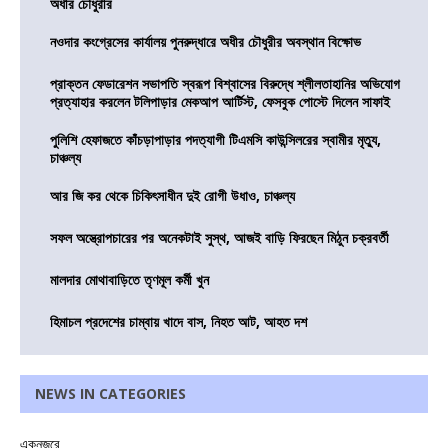
অধীর চৌধুরীর
নওদার কংগ্রেসের কার্যালয় পুনরুদ্ধারে অধীর চৌধুরীর অবস্থান বিক্ষোভ
প্রাক্তন ফেডারেশন সভাপতি স্বরূপ বিশ্বাসের বিরুদ্ধে শ্লীলতাহানির অভিযোগ
প্রত্যাহার করলেন টলিপাড়ার মেকআপ আর্টিস্ট, ফেসবুক পোস্টে দিলেন সাফাই
পুলিশি হেফাজতে কাঁচড়াপাড়ার পদত্যাগী টিএমসি কাউন্সিলরের স্বামীর মৃত্যু,
চাঞ্চল্য
আর জি কর থেকে চিকিৎসাধীন দুই রোগী উধাও, চাঞ্চল্য
সফল অস্ত্রোপচারের পর অনেকটাই সুস্থ, আজই বাড়ি ফিরছেন মিঠুন চক্রবর্তী
মালদার মোথাবাড়িতে তৃণমূল কর্মী খুন
হিমাচল প্রদেশের চাম্বায় খাদে বাস, নিহত আট, আহত দশ
NEWS IN CATEGORIES
একনজরে