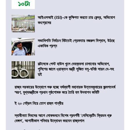
আইএসআই (ISI)-কে কুক্ষিগত করতে চায় কেন্দ্র, অভিযোগ
কংগ্রেসের
সভাধিপতি নির্বাচন মিটতেই গ্রেফতার নজরুল বিশ্বাস, উঠছে
একাধিক প্রশ্ন
সল্টলেকে গেস্ট হাউস খুলে দেহব্যবসা চালানোর অভিযোগ,
পুলিশের জালে ও্রাক্তন মন্ত্রী সুজিত বসু-ঘনিষ্ঠ সায়ন দে-সহ
দুই
রাজ্য সরকারের উদ্যোগে শুরু হচ্ছে বর্ষব্যাপী মহানায়ক উত্তমকুমারের জন্মশতবর্ষ
স্মরণ, মুখ্যমন্ত্রীকে প্রধান পৃষ্ঠপোষক করে তৈরি হল উদযাপন কমিটি
ই ২০ পেট্রল নিয়ে তোপ রাহুল গান্ধীর
স্বাধীনতা দিবসের আগে লোকভবনে বিশেষ প্রদর্শনী ‘সেলিব্রেটিং ফ্রিডম থ্রু
বেঙ্গল’, আগামীকাল শনিবার উদ্বোধন করবেন রাজ্যপাল