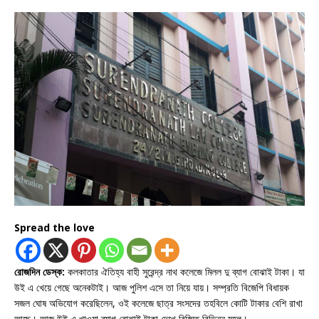
Spread the love
রোজদিন ডেস্ক:
কলকাতার ঐতিহ্য বাহী সুরেন্দ্র নাথ কলেজে মিলল দু ব্যাগ বোঝাই টাকা। যা
উই এ খেয়ে গেছে অনেকটাই। আজ পুলিশ এসে তা নিয়ে যায়। সম্প্রতি বিজেপি বিধায়ক
সজল ঘোষ অভিযোগ করেছিলেন, ওই কলেজে ছাত্র সংসদের তহবিলে কোটি টাকার বেশি রাখা
আছে। আজ উই এ খাওয়া ব্যাগ বোঝাই টাকা দেখে বিস্মিত বিভিন্ন মহল।