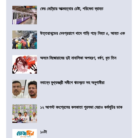
ফের মেট্রোয় আত্মহত্যার চেষ্টা, পরিষেবা ব্যাহত
উত্তরাখন্ডের দেবপ্রয়াগে খাদে গাড়ি পড়ে নিহত ৫, আহত এক
অসমে মিজোরামের দুই নাবালিকা অপহরণ, ধর্ষণ, ধৃত তিন
নবান্নে মুখ্যমন্ত্রী সমীপে ঋতব্রত সহ অনুগামীরা
১২ আগস্ট কংগ্রেসের কলকাতা পুরসভা ঘেরাও কর্মসূচির ডাক
১০টা