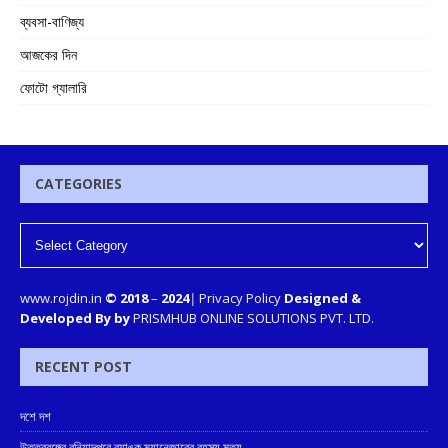
ব্যবসা-বাণিজ্য
আজকের দিন
ফোটো গ্যালারি
CATEGORIES
www.rojdin.in
© 2018
–
2024
|
Privacy Policy
Designed &
Developed By by
PRISMHUB ONLINE SOLUTIONS PVT. LTD.
RECENT POST
দশে দশ
উত্তরবঙ্গের বুনিয়াদপুরে ব্যাঙ্ক ম্যানেজারের রহস্য মৃত্যু