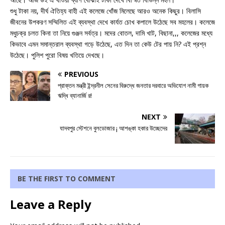
শুধু টাকা নয়, দীর্ঘ ঐতিহ্য বাহী এই কলেজে খোঁজ মিলেছে আরও অনেক কিছুর। বিলাসি
জীবনের উপকরণ সম্মিলিত এই ব্যবস্থা দেখে কার্যত চোখ কপালে উঠেছে সব মহলের। কলেজে
মধুচক্র চলত কিনা তা নিয়ে গুঞ্জন সর্বত্র। মদের বোতল, দামি খাট, বিছানা,,, কলেজের মধ্যে
কিভাবে এমন সমান্তরাল ব্যবস্থা গড়ে উঠেছে, এত দিন তা কেউ টের পায় নি? এই প্রশ্ন
উঠেছে। পুলিশ পুরো বিষয় খতিয়ে দেখছে।
PREVIOUS
প্রাক্তন মন্ত্রী ইন্দ্রনীল সেনের বিরুদ্ধে জনতার দরবারে অভিযোগ নামী গায়ক
ঋদ্ধি ব্যানার্জি র!
NEXT
যাদবপুর স্টেশনে বুলডোজার ¡ আশঙ্কা হকার উচ্ছেদের
BE THE FIRST TO COMMENT
Leave a Reply