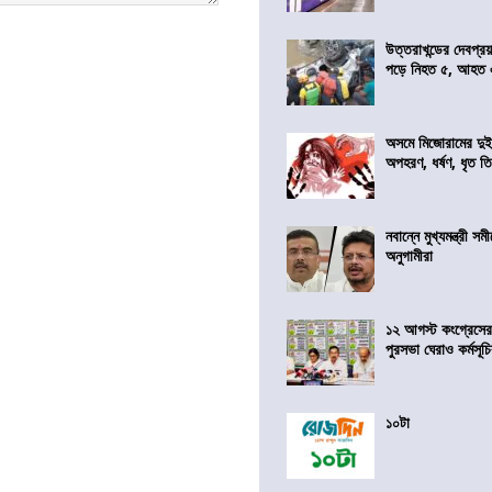
উত্তরাখন্ডের দেবপ্র
পড়ে নিহত ৫, আহত
অসমে মিজোরামের দুই
অপহরণ, ধর্ষণ, ধৃত ত
নবান্নে মুখ্যমন্ত্রী 
অনুগামীরা
১২ আগস্ট কংগ্রেসে
পুরসভা ঘেরাও কর্মসূ
১০টা