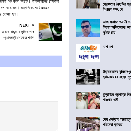
্টা হামলা শুরু করল ভারত। পাকিস্তানের রাজধানী
গ্রেফতার নৈহাটির প্র
ন হামলা ভারতের। অন্যদিকে, আইএনএস
বিধায়ক সনৎ দে
রে দেওয়া হল।
আজ সকালে ভবানী ভব
NEXT
দিলেন অভিষেকের আপ
াতে ভয়ে বাঙ্কারে লুকিয়ে পাক
সুমিত রায়
প্রধানমন্ত্রী শেহবাজ শরিফ
দশে দশ
উত্তরবঙ্গের বুনিয়াদপু
ম্যানেজারের রহস্য মৃত্
মুম্বাইয়ে প্রশান্ত 
পাওয়ার পত্মী
ফের মেট্রোয় আত্মহত্যা
পরিষেবা ব্যাহত