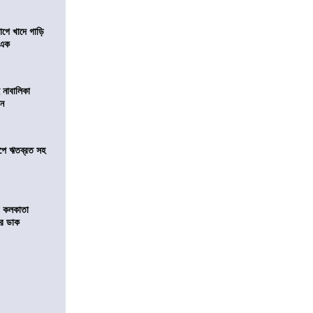
য়াগে খাদে গাড়ি
 এক
 নাবালিকা
িন
সমীপে ঋতব্রত সহ
র কলকাতা
চির ডাক