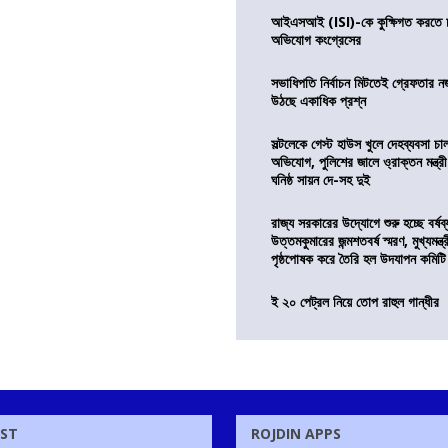
আইএসআই (ISI)-কে কুক্ষিগত করতে চায়
অভিযোগ কংগ্রেসের
সভাধিপতি নির্বাচন মিটতেই গ্রেফতার ন
উঠছে একাধিক প্রশ্ন
সল্টলেকে গেস্ট হাউস খুলে দেহব্যবসা চ
অভিযোগ, পুলিশের জালে ও্রাক্তন মন্ত্রী
ঘনিষ্ঠ সায়ন দে-সহ দুই
রাজ্য সরকারের উদ্যোগে শুরু হচ্ছে বর্ষব
উত্তমকুমারের জন্মশতবর্ষ স্মরণ, মুখ্যমন্ত
পৃষ্ঠপোষক করে তৈরি হল উদযাপন কমিটি
ই ২০ পেট্রল নিয়ে তোপ রাহুল গান্ধীর
OST
ROJDIN APPS