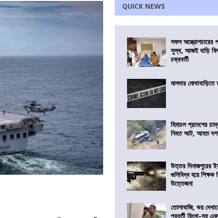
QUICK NEWS
সফল অস্ত্রোপচারের
সুস্থ, আজই বাড়ি ফি
চক্রবর্তী
মালদার মোথাবাড়িতে তৃ
হিমাচল প্রদেশের চাম্
নিহত আট, আহত দ
উত্তর দিনাজপুরের ই
গুলিবিদ্ধ হয়ে শিক্ষক
উত্তেজনা
তোলাবাজি, ভয় দেখা
পরবর্তী হিংসা-সহ এ