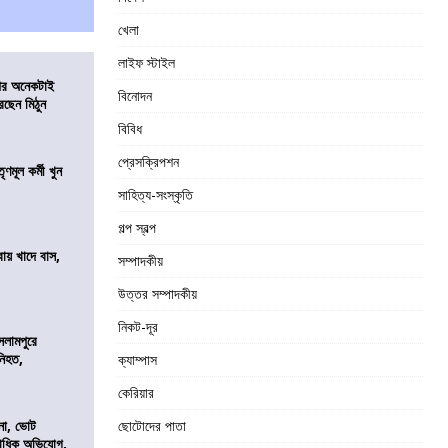
খেলা
লাইফ স্টাইল
 পর অনেকটাই
বিনোদন
রছেন মিঠুন
বিবিধ
প্রেসক্রিপশন
ণমূল কর্মী খুন
সাহিত্য-সংস্কৃতি
গল্প স্বল্প
বায় খাদে বাস,
সম্পাদকীয়
শ
উত্তর সম্পাদকীয়
নিকট-দূর
সলামপুরে
 নিহত,
ক্যাম্পাস
কেরিয়ার
নো, ভোট
ছোটোদের পাতা
কাধিক অভিযোগ,