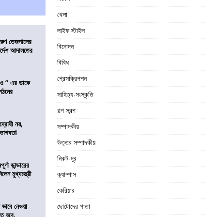
খেলা
লাইফ স্টাইল
তরুণ তেজপালের
বিনোদন
ির্দেশ আদালতের
বিবিধ
প্রেসক্রিপশন
াও ” এর ডাকে
ংগঠনের
সাহিত্য-সংস্কৃতি
গল্প স্বল্প
দ্রোহী নয়,
সম্পাদকীয়
 ভাগবত!
উত্তর সম্পাদকীয়
নিকট-দূর
র্ণা ভান্ডারের
েন মুখ্যমন্ত্রী
ক্যাম্পাস
কেরিয়ার
ভাবে নেওয়া
ছোটোদের পাতা
তে হবে,