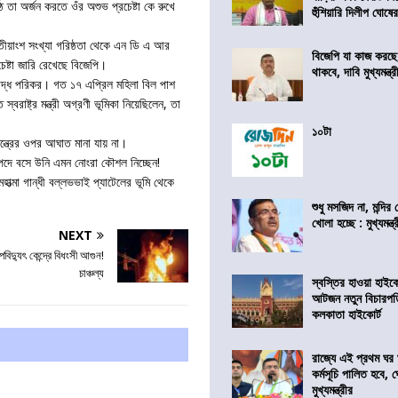
্ঠ তা অর্জন করতে ওঁর অশুভ প্রচেষ্টা কে রুখে
হুঁশিয়ারি দিলীপ ঘোষে
ৃতীয়াংশ সংখ্যা গরিষ্ঠতা থেকে এন ডি এ আর
বিজেপি যা কাজ করছ
ষ্টা জারি রেখেছে বিজেপি।
থাকবে, দাবি মুখ্যমন্ত্র
দ্ধ পরিকর। গত ১৭ এপ্রিল মহিলা বিল পাশ
রাষ্ট্র মন্ত্রী অগ্রণী ভূমিকা নিয়েছিলেন, তা
১০টা
তন্ত্রের ওপর আঘাত মানা যায় না।
পদে বসে উনি এমন নোংরা কৌশল নিচ্ছেন!
ত্মা গান্ধী বল্লভভাই প্যাটেলের ভূমি থেকে
শুধু মসজিদ না, মন্দি
খোলা হচ্ছে : মুখ্যমন্ত্
NEXT
িদ্যুৎ কেন্দ্রে বিধংসী আগুন!
চাঞ্চল্য
স্বস্তির হাওয়া হাইকো
আটজন নতুন বিচারপত
কলকাতা হাইকোর্ট
রাজ্যে এই প্রথম ঘর ঘ
কর্মসূচি পালিত হবে, 
মুখ্যমন্ত্রীর