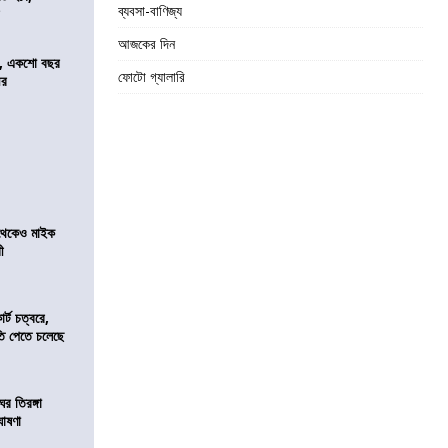
ব্যবসা-বাণিজ্য
র
আজকের দিন
ে, একশো বছর
ফোটো গ্যালারি
ীর
র থেকেও মাইক
রী
র্ট চত্বরে,
ি পেতে চলেছে
র তিরঙ্গা
ঘোষণা