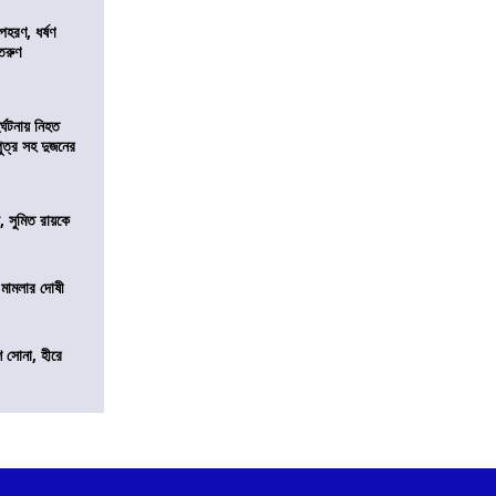
হরণ, ধর্ষণ
 তরুণ
র্ঘটনায় নিহত
পুত্র সহ দুজনের
, সুমিত রায়কে
 মামলার দোষী
ি সোনা, হীরে