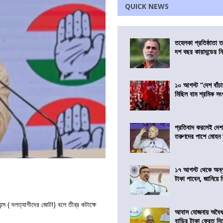
QUICK NEWS
তহেলকা প্রতিষ্ঠাতা 
দশ বছর কারাদন্ডের ন
১০ আগস্ট “দেশ বাঁচ
মিছিল বাম শ্রমিক স
প্রতিবাদ করলেই দেশ
তরুণদের পাশে মোহন
১৭ আগস্ট থেকে অন্নপূ
টাকা পাবেন, জানিয়ে দিল
ন্স ( দলত্যাগীদের জোট!) বলে তীব্র কটাক্ষে
আবাস যোজনায় অবৈধ 
বাড়ির টাকা ফেরত দি