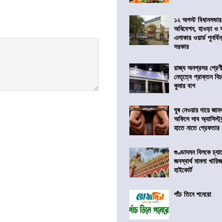
১২ অগস্ট বিধানসভার
অধিবেশন, হাওড়া ও 
এলাকার ওয়ার্ড পুনর্ব
সরকার
রাজ্য অনগ্রসর শ্রেণ
নেতৃত্বে প্রাক্তন বি
কুমার বাগ
ঘুষ নেওয়ার দায়ে জাম
অফিসে সাব অ্যাসিস্ট্যা
হাতে নাতে গ্রেফতার
গুণ্ডাদমন বিলকে চ্যা
জনস্বার্থ মামলা খা
হাইকোর্ট
পাঁচ তিনে পনেরো