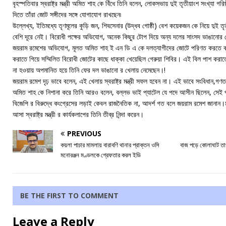
বৃহস্পতিবার স্বরাষ্ট্র মন্ত্রী অমিত শাহ কে বিঁধে তিনি বলেন, লোকসভায় দুই তৃতীয়াংশ সংখ্যা গরিষ
দিতে তাঁরা জোট সঙ্গীদের সঙ্গে যোগাযোগ রাখছেন৷
উল্লেখ্য, ইতিমধ্যে তৃণমূলের কুড়ি জন, শিবসেনার (উদ্ধব গোষ্ঠী) বেশ কয়েকজন কে নিয়ে দুই ত
বেশি দূরে নেই। বিরোধী পক্ষের অভিযোগ, অনেক কিছুর টোপ দিয়ে অন্য দলের সাংসদ ভাঙানোর চে
জয়রাম রমেশের অভিযোগ, মূলত অমিত শাহ ই এন ডি এ কে দলত্যাগীদের জোটে পরিণত করতে ব
করাতে গিয়ে সম্মিলিত বিরোধী জোটের কাছে ধাক্কা খেয়েছিল গেরুয়া শিবির। এই বিল পাশ করাতে স্ব
না হওয়ায় অপমানিত হয়ে তিনি ফের দল ভাঙানো র খেলায় নেমেছেন।!
জয়রাম রমেশ দৃঢ় ভাবে বলেন, এই খেলায় স্বরাষ্ট্র মন্ত্রী সফল হবেন না। এই ভাবে সংবিধান,গণ
অমিত শাহ কে নিশানা করে তিনি আরও বলেন, বল্লভ ভাই প্যাটেল যে পদে আসীন ছিলেন, সেই 
বিজেপি র বিরুদ্ধে কংগ্রেসের লড়াই কেবল রাজনৈতিক না, আদর্শ গত বলে জয়রাম রমেশ জানান।মহা
আসা স্বরাষ্ট্র মন্ত্রী র কার্যকলাপের তিনি তীব্র নিন্দা করেন।
PREVIOUS
কয়লা পাচার মামলায় বারাবণি থানার প্রাক্তন ওসি
বাজ পড়ে কোলাঘাট তাপব
মনোরঞ্জন মণ্ডলকে গ্রেফতার করল ইডি
BE THE FIRST TO COMMENT
Leave a Reply