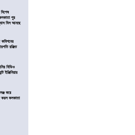
 বিশেষ
কলকাতা পুর
িন্যাস বিল আনছে
ী কমিশনের
চারপতি রঞ্জিত
বনির বিডিও
ন্ট ইঞ্জিনিয়ার
লেঞ্জ করে
রিজ করল কলকাতা