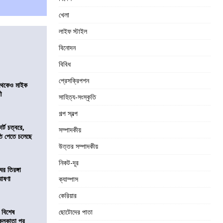
খেলা
লাইফ স্টাইল
বিনোদন
বিবিধ
প্রেসক্রিপশন
র থেকেও মাইক
রী
সাহিত্য-সংস্কৃতি
গল্প স্বল্প
র্ট চত্বরে,
সম্পাদকীয়
ি পেতে চলেছে
উত্তর সম্পাদকীয়
নিকট-দূর
র তিরঙ্গা
ঘোষণা
ক্যাম্পাস
কেরিয়ার
 বিশেষ
ছোটোদের পাতা
কলকাতা পুর