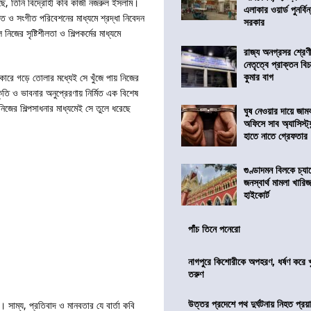
রছে, তিনি বিদ্রোহী কবি কাজী নজরুল ইসলাম।
এলাকার ওয়ার্ড পুনর্ব
ত্তি ও সংগীত পরিবেশনের মাধ্যমে শ্রদ্ধা নিবেদন
সরকার
জের সৃষ্টিশীলতা ও শিল্পকর্মের মাধ্যমে
রাজ্য অনগ্রসর শ্রেণ
নেতৃত্বে প্রাক্তন বি
কুমার বাগ
কারে গড়ে তোলার মধ্যেই সে খুঁজে পায় নিজের
ৃতি ও ভাবনার অনুপ্রেরণায় নির্মিত এক বিশেষ
িজের শিল্পসাধনার মাধ্যমেই সে তুলে ধরেছে
ঘুষ নেওয়ার দায়ে জাম
অফিসে সাব অ্যাসিস্ট্যা
হাতে নাতে গ্রেফতার
গুণ্ডাদমন বিলকে চ্যা
জনস্বার্থ মামলা খা
হাইকোর্ট
পাঁচ তিনে পনেরো
নাগপুরে কিশোরীকে অপহরণ, ধর্ষণ করে খুন
তরুণ
উত্তর প্রদেশে পথ দুর্ঘটনায় নিহত প্রয়া
 সাম্য, প্রতিবাদ ও মানবতার যে বার্তা কবি