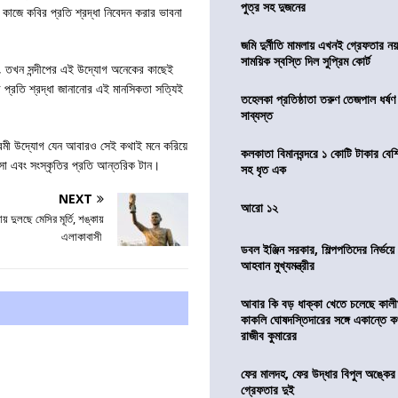
পুত্র সহ দুজনের
 কাজে কবির প্রতি শ্রদ্ধা নিবেদন করার ভাবনা
জমি দুর্নীতি মামলায় এখনই গ্রেফতার নয়
সাময়িক স্বস্তি দিল সুপ্রিম কোর্ট
ড়ছে, তখন সন্দীপের এই উদ্যোগ অনেকের কাছেই
ির প্রতি শ্রদ্ধা জানানোর এই মানসিকতা সত্যিই
তহেলকা প্রতিষ্ঠাতা তরুণ তেজপাল ধর্ষণ
সাব্যস্ত
িক্রমী উদ্যোগ যেন আবারও সেই কথাই মনে করিয়ে
কলকাতা বিমানবন্দরে ১ কোটি টাকার বেশ
োবাসা এবং সংস্কৃতির প্রতি আন্তরিক টান।
সহ ধৃত এক
NEXT
আরো ১২
 দুলছে মেসির মূর্তি, শঙ্কায়
এলাকাবাসী
ডবল ইঞ্জিন সরকার, শিল্পপতিদের নির্ভয়
আহবান মুখ্যমন্ত্রীর
আবার কি বড় ধাক্কা খেতে চলেছে কালী
কাকলি ঘোষদস্তিদারের সঙ্গে একান্তে 
রাজীব কুমারের
ফের মালদহ, ফের উদ্ধার বিপুল অঙ্কে
গ্রেফতার দুই