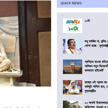
QUICK NEWS
১০টা
শুধু মসজিদ না, মন্দি
খোলা হচ্ছে : মুখ্যমন্ত্
স্বস্তির হাওয়া হাইকো
আটজন নতুন বিচারপত
কলকাতা হাইকোর্ট
রাজ্যে এই প্রথম ঘর ঘ
কর্মসূচি পালিত হবে, 
মুখ্যমন্ত্রীর
১২ অগস্ট বিধানসভার
অধিবেশন, হাওড়া ও 