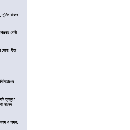
, সুমিত রায়কে
 মামলার দোষী
ি সোনা, হীরে
ে বিনিয়োগের
ঘাট তৃণমূল?
কথা সাংসদ
র নগদ ও মাদক,