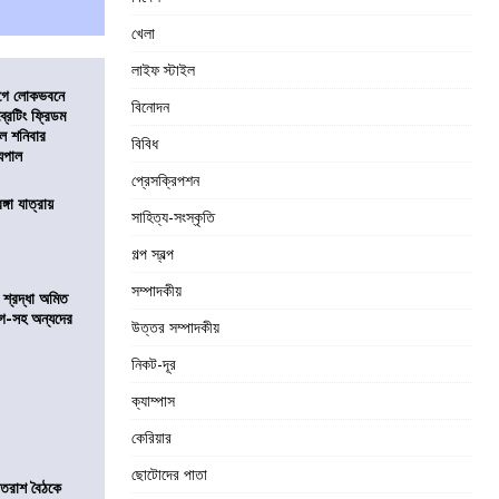
খেলা
লাইফ স্টাইল
আগে লোকভবনে
বিনোদন
ব্রেটিং ফ্রিডম
াল শনিবার
বিবিধ
যপাল
প্রেসক্রিপশন
ঙ্গা যাত্রায়
সাহিত্য-সংস্কৃতি
গল্প স্বল্প
সম্পাদকীয়
নে শ্রদ্ধা অমিত
়গে-সহ অন্যদের
উত্তর সম্পাদকীয়
নিকট-দূর
ক্যাম্পাস
কেরিয়ার
ছোটোদের পাতা
্রাতরাশ বৈঠকে