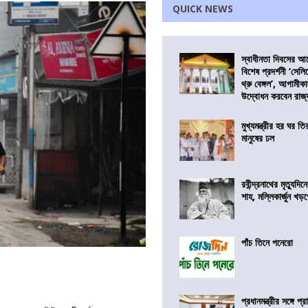
QUICK NEWS
স্বাধীনতা দিবসের 
বিশেষ প্রদর্শনী ‘সেলি
থ্রু বেঙ্গল’, আগামীক
উদ্বোধন করবেন রাজ্
মুখ্যমন্ত্রীর হর ঘর তির
মানুষের ঢল
রবীন্দ্রনাথের মৃত্যুদি
শাহ, মল্লিকার্জুন খড
পাঁচ তিনে পনেরো
প্রধানমন্ত্রীর সঙ্গে প