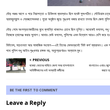
দৌড় শুরুর আগে ও পরে নিরাপত্তা ও চিকিৎসা ব্যবস্থাও ছিল যথেষ্ট সুসংগঠিত। স্টেডিয়াম চত্ব
অ্যাম্বুল্যান্স ও স্বেচ্ছাসেবকরা। পুরো অনুষ্ঠান জুড়ে শৃঙ্খলা বজায় রাখতে তৎপর ছিল জেলা পুল
দৌড় শেষে অংশগ্রহণকারীদের মুখে ক্লান্তি থাকলেও চোখে ছিল তৃপ্তি। অনেকেই বললেন, শুধু
নিজেকে চ্যালেঞ্জ করার সুযোগ। আবার কেউ বললেন, পুলিশের এমন উদ্যোগ আরও বেশি করে হও
ফিটনেস, সচেতনতা আর সামাজিক সংযোগ—এই তিনের মেলবন্ধনেই ‘ফিট কপ’ ম্যারাথন। এক সকালে
পথে পুলিশ শুধু আইন-শৃঙ্খলার রক্ষক নয়, অনুপ্রেরণারও অন্যতম মুখ।
PREVIOUS
বকেয়া বেতনের দাবিতে জেলা সদর হাসপাতালে
বাংলাতেও এবার কেন্দ্র
অনির্দিষ্টকালের ধর্না অস্থায়ী কর্মীদের
করতে হব
BE THE FIRST TO COMMENT
Leave a Reply