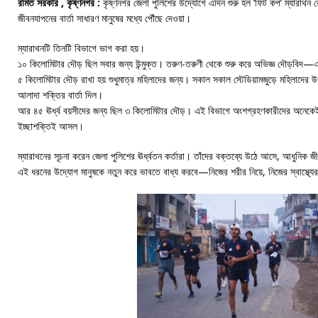
রমিত সরকার , কৃষ্ণনগর :
কৃষ্ণনগর জেলা পুলিশের উদ্যোগে এদিন শুরু হল ‘ফিট কপ’ ম্যারাথন
জীবনযাপনের বার্তা সাধারণ মানুষের মধ্যে পৌঁছে দেওয়া।
ম্যারাথনটি তিনটি বিভাগে ভাগ করা হয়।
১০ কিলোমিটার দৌড় ছিল সবার জন্য উন্মুক্ত। তরুণ-তরুণী থেকে শুরু করে অভিজ্ঞ দৌড়বি
৫ কিলোমিটার দৌড় রাখা হয় শুধুমাত্র মহিলাদের জন্য। সকাল সকাল স্টেডিয়ামজুড়ে মহিলাদের 
আলাদা শক্তির বার্তা দিল।
আর ৪৫ ঊর্ধ্ব বয়সীদের জন্য ছিল ৩ কিলোমিটার দৌড়। এই বিভাগে অংশগ্রহণকারীদের অনেকেই
ইচ্ছাশক্তিই আসল।
ম্যারাথনের সূচনা করেন জেলা পুলিশের ঊর্ধ্বতন কর্তারা। তাঁদের বক্তব্যে উঠে আসে, আধুনিক জী
এই ধরনের উদ্যোগ মানুষকে নতুন করে ভাবতে বাধ্য করবে—নিজের শরীর নিয়ে, নিজের স্বাস্থ্যের দ