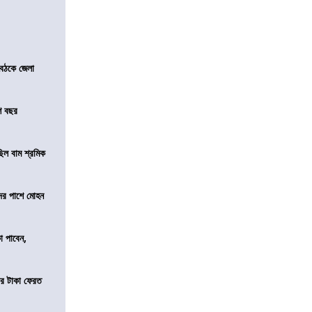
বৈঠকে জেলা
শ বছর
িল বাম শ্রমিক
দের পাশে মোহন
কা পাবেন,
র টাকা ফেরত