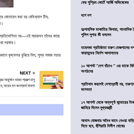
ফের সুপ্রিম কোর্টে আর্জি অভিষেকের
দশে দশ
রে মোতায়েন করা হয় মেডিক্যাল টিম,
িশ।
দুঃসাহসিক ডাকাতির কিনারা, সাংবাদিক 
পুলিশ সুপার কী বললেন
 প্রতিযোগিতা নয়—এই ম্যারাথন তাঁদের কাছে
য়া দরকার।
তহেলকা প্রতিষ্ঠাতা তরুণ তেজপালের দ
কারাদন্ডের নির্দেশ আদালতের
 কৃষ্ণনগর বুঝিয়ে দিল, সুস্থ সমাজ গড়ার
১০ আগস্ট “দেশ বাঁচাও ” এর ডাকে মিছ
সংগঠনের
NEXT
ের আয়ুষ্মান ভারত প্রকল্প চালু
প্রতিবাদ করলেই দেশদ্রোহী নয়, তরুণ
ে, দায়ের হল জনস্বার্থ মামলা
ভাগবত!
১৭ আগস্ট থেকে অন্নপূর্ণা ভান্ডারের টা
জানিয়ে দিলেন মুখ্যমন্ত্রী
আবাস যোজনায় অবৈধ ভাবে নেওয়া বাড়ি
দিতে হবে, হুঁশিয়ারি দিলীপ ঘোষের