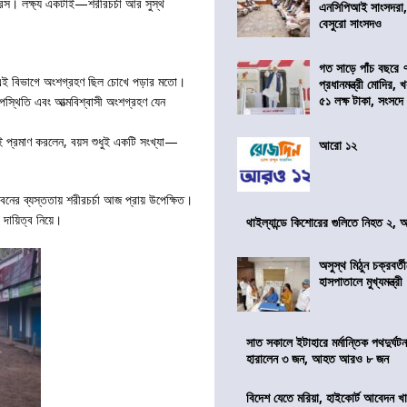
 রেস। লক্ষ্য একটাই—শরীরচর্চা আর সুস্থ
এনসিপিআই সাংসদরা,
বেসুরো সাংসদও
গত সাড়ে পাঁচ বছরে 
দ—এই বিভাগে অংশগ্রহণ ছিল চোখে পড়ার মতো।
প্রধানমন্ত্রী মোদির
৫১ লক্ষ টাকা, সংসদ
উপস্থিতি এবং আত্মবিশ্বাসী অংশগ্রহণ যেন
 প্রমাণ করলেন, বয়স শুধুই একটি সংখ্যা—
আরো ১২
বনের ব্যস্ততায় শরীরচর্চা আজ প্রায় উপেক্ষিত।
ায়িত্ব নিয়ে।
থাইল্যান্ডে কিশোরের গুলিতে নিহত ২,
অসুস্থ মিঠুন চক্রবর্
হাসপাতালে মুখ্যমন্ত্রী
সাত সকালে ইটাহারে মর্মান্তিক পথদুর্ঘটন
হারালেন ৩ জন, আহত আরও ৮ জন
বিদেশ যেতে মরিয়া, হাইকোর্ট আবেদন 