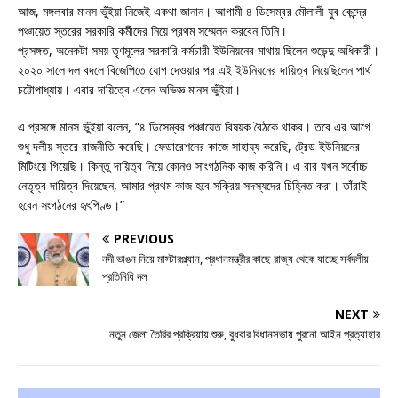
আজ, মঙ্গলবার মানস ভুঁইয়া নিজেই একথা জানান। আগামী ৪ ডিসেম্বর মৌলালী যুব কেন্দ্রে
পঞ্চায়েত স্তরের সরকারি কর্মীদের নিয়ে প্রথম সম্মেলন করবেন তিনি।
প্রসঙ্গত, অনেকটা সময় তৃণমূলের সরকারি কর্মচারী ইউনিয়নের মাথায় ছিলেন শুভেন্দু অধিকারী।
২০২০ সালে দল বদলে বিজেপিতে যোগ দেওয়ার পর এই ইউনিয়নের দায়িত্ব নিয়েছিলেন পার্থ
চট্টোপাধ্যায়। এবার দায়িত্বে এলেন অভিজ্ঞ মানস ভুঁইয়া।
এ প্রসঙ্গে মানস ভুঁইয়া বলেন, “৪ ডিসেম্বর পঞ্চায়েত বিষয়ক বৈঠকে থাকব। তবে এর আগে
শুধু দলীয় স্তরে রাজনীতি করেছি। ফেডারেশনের কাজে সাহায্য করেছি, ট্রেড ইউনিয়নের
মিটিংয়ে গিয়েছি। কিন্তু দায়িত্ব নিয়ে কোনও সাংগঠনিক কাজ করিনি। এ বার যখন সর্বোচ্চ
নেতৃত্ব দায়িত্ব দিয়েছেন, আমার প্রথম কাজ হবে সক্রিয় সদস্যদের চিহ্নিত করা। তাঁরাই
হবেন সংগঠনের হৃৎপিণ্ড।”
PREVIOUS
নদী ভাঙন নিয়ে মাস্টারপ্ল্যান, প্রধানমন্ত্রীর কাছে রাজ্য থেকে যাচ্ছে সর্বদলীয়
প্রতিনিধি দল
NEXT
নতুন জেলা তৈরির প্রক্রিয়ায় শুরু, বুধবার বিধানসভায় পুরনো আইন প্রত্যাহার