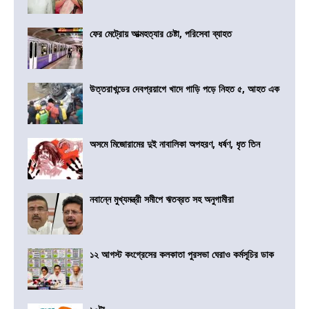
ফের মেট্রোয় আত্মহত্যার চেষ্টা, পরিসেবা ব্যাহত
উত্তরাখন্ডের দেবপ্রয়াগে খাদে গাড়ি পড়ে নিহত ৫, আহত এক
অসমে মিজোরামের দুই নাবালিকা অপহরণ, ধর্ষণ, ধৃত তিন
নবান্নে মুখ্যমন্ত্রী সমীপে ঋতব্রত সহ অনুগামীরা
১২ আগস্ট কংগ্রেসের কলকাতা পুরসভা ঘেরাও কর্মসূচির ডাক