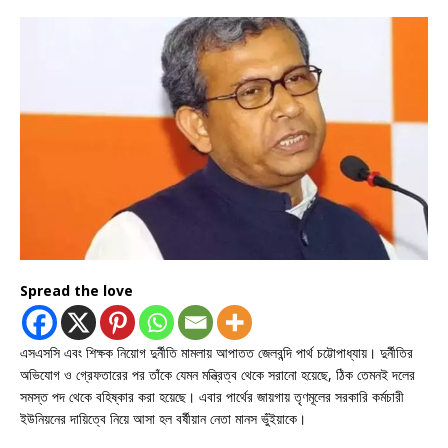
Spread the love
এসএসসি এবং শিক্ষক নিয়োগ দুর্নীতি মামলায় আপাতত জেলবন্দি পার্থ চট্টোপাধ্যায়। দুর্নীতির
অভিযোগ ও গ্রেফতারের পর তাঁকে যেমন মন্ত্রিত্ব থেকে সরানো হয়েছে, ঠিক তেমনই দলের
সমস্ত পদ থেকে বহিষ্কার করা হয়েছে। এবার পার্থের জায়গায় তৃণমূলের সরকারি কর্মচারী
ইউনিয়নের দায়িত্বে নিয়ে আসা হল বর্ষীয়ান নেতা মানস ভুঁইয়াকে।