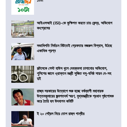
১০টা
আইএসআই (ISI)-কে কুক্ষিগত করতে চায় কেন্দ্র, অভিযোগ
কংগ্রেসের
সভাধিপতি নির্বাচন মিটতেই গ্রেফতার নজরুল বিশ্বাস, উঠছে
একাধিক প্রশ্ন
সল্টলেকে গেস্ট হাউস খুলে দেহব্যবসা চালানোর অভিযোগ,
পুলিশের জালে ও্রাক্তন মন্ত্রী সুজিত বসু-ঘনিষ্ঠ সায়ন দে-সহ
দুই
রাজ্য সরকারের উদ্যোগে শুরু হচ্ছে বর্ষব্যাপী মহানায়ক
উত্তমকুমারের জন্মশতবর্ষ স্মরণ, মুখ্যমন্ত্রীকে প্রধান পৃষ্ঠপোষক
করে তৈরি হল উদযাপন কমিটি
ই ২০ পেট্রল নিয়ে তোপ রাহুল গান্ধীর