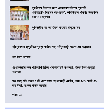
স্বাধীনতা দিবসের আগে লোকভবনে বিশেষ প্রদর্শনী
‘সেলিব্রেটিং ফ্রিডম থ্রু বেঙ্গল’, আগামীকাল শনিবার উদ্বোধন
করবেন রাজ্যপাল
মুখ্যমন্ত্রীর হর ঘর তিরঙ্গা যাত্রায় মানুষের ঢল
রবীন্দ্রনাথের মৃত্যুদিনে শ্রদ্ধা অমিত শাহ, মল্লিকার্জুন খড়গে-সহ অন্যদের
পাঁচ তিনে পনেরো
প্রধানমন্ত্রীর সঙ্গে প্রাতরাশ বৈঠকে এনসিপিআই সাংসদরা, ছিলেন তিন বেসুরো
সাংসদও
গত সাড়ে পাঁচ বছরে ৭৭টি দেশে সফর প্রধানমন্ত্রী মোদির, খরচ ৫৫৭ কোটি ৫১
লক্ষ টাকা, সংসদে জানাল সরকার
আরো ১২